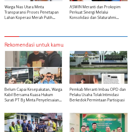
Warga Nias Utara Minta
ASWIN Meranti dan Prokopim
Transparansi Proses Penetapan
Perkuat Sinergi Melalui
Lahan Koperasi Merah Putih
Konsolidasi dan Silaturahmi
Diduga Tak Sesuai Aturan
Jurnalistik
Rekomendasi untuk kamu
Belum Capai Kesepakatan, Warga
Pemkab Meranti Imbau OPD dan
Kabil Bersama Kuasa Hukum
Pelaku Usaha Tolak Intimidasi
Surati PT B3 Minta Penyelesaian
Berkedok Permintaan Partisipasi
Pengosongan Lahan Utamakan
Musyawarah