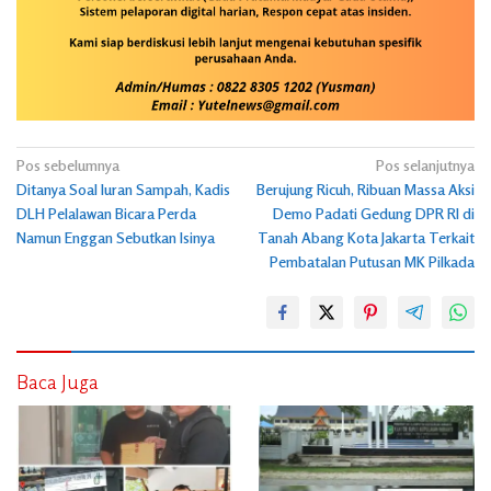
Navigasi
Pos sebelumnya
Pos selanjutnya
Ditanya Soal Iuran Sampah, Kadis
Berujung Ricuh, Ribuan Massa Aksi
pos
DLH Pelalawan Bicara Perda
Demo Padati Gedung DPR RI di
Namun Enggan Sebutkan Isinya
Tanah Abang Kota Jakarta Terkait
Pembatalan Putusan MK Pilkada
Baca Juga