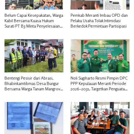
Belum Capai Kesepakatan, Warga
Pemkab Meranti Imbau OPD dan
Kabil Bersama Kuasa Hukum
Pelaku Usaha Tolak Intimidasi
Surati PT B3 Minta Penyelesaian
Berkedok Permintaan Partisipasi
Pengosongan Lahan Utamakan
Musyawarah
Bentengi Pesisir dari Abrasi,
Noli Sugiharto Resmi Pimpin DPC
Bhabinkamtibmas Desa Bungur
PPP Kepulauan Meranti Periode
Bersama Warga Tanam Mangrove
2026–2031, Targetkan Penguatan
Sambut HUT Bhayangkara ke-80″
Kader dan Penambahan Kursi
DPRD