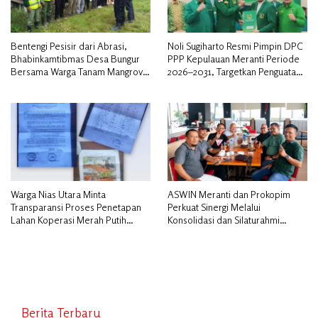
Bentengi Pesisir dari Abrasi,
Noli Sugiharto Resmi Pimpin DPC
Bhabinkamtibmas Desa Bungur
PPP Kepulauan Meranti Periode
Bersama Warga Tanam Mangrove
2026–2031, Targetkan Penguatan
Sambut HUT Bhayangkara ke-80″
Kader dan Penambahan Kursi
DPRD
Warga Nias Utara Minta
ASWIN Meranti dan Prokopim
Transparansi Proses Penetapan
Perkuat Sinergi Melalui
Lahan Koperasi Merah Putih
Konsolidasi dan Silaturahmi
Diduga Tak Sesuai Aturan
Jurnalistik
Berita Terbaru