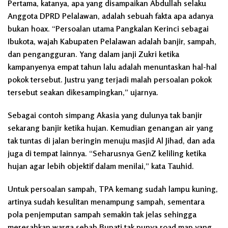
Pertama, katanya, apa yang disampaikan Abdullah selaku
Anggota DPRD Pelalawan, adalah sebuah fakta apa adanya
bukan hoax. “Persoalan utama Pangkalan Kerinci sebagai
Ibukota, wajah Kabupaten Pelalawan adalah banjir, sampah,
dan pengangguran. Yang dalam janji Zukri ketika
kampanyenya empat tahun lalu adalah menuntaskan hal-hal
pokok tersebut. Justru yang terjadi malah persoalan pokok
tersebut seakan dikesampingkan,” ujarnya.
Sebagai contoh simpang Akasia yang dulunya tak banjir
sekarang banjir ketika hujan. Kemudian genangan air yang
tak tuntas di jalan beringin menuju masjid Al Jihad, dan ada
juga di tempat lainnya. “Seharusnya GenZ keliling ketika
hujan agar lebih objektif dalam menilai,” kata Tauhid.
Untuk persoalan sampah, TPA kemang sudah lampu kuning,
artinya sudah kesulitan menampung sampah, sementara
pola penjemputan sampah semakin tak jelas sehingga
meresahkan warga sebab Bupati tak punya road map yang