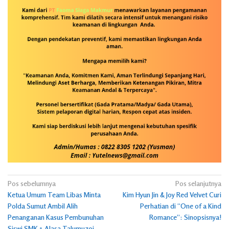
Navigasi
Pos sebelumnya
Pos selanjutnya
Ketua Umum Team Libas Minta
Kim Hyun Jin & Joy Red Velvet Curi
pos
Polda Sumut Ambil Alih
Perhatian di “One of a Kind
Penanganan Kasus Pembunuhan
Romance”: Sinopsisnya!
Siswi SMK 1 Alasa Talumuzoi