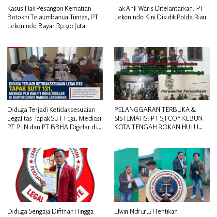
Kasus Hak Pesangon Kematian
Hak Ahli Waris Ditelantarkan, PT
Botokhi Telaumbanua Tuntas, PT
Lekonindo Kini Disidik Polda Riau
Lekonindo Bayar Rp 90 Juta
Diduga Terjadi Ketidaksesuaian
PELANGGARAN TERBUKA &
Legalitas Tapak SUTT 131, Mediasi
SISTEMATIS: PT SJI COY KEBUN
PT PLN dan PT BBHA Digelar di
KOTA TENGAH ROKAN HULU
Kantor Camat Bandar Laksamana
DIDUGA MEMANIPULASI STATUS
PEKERJA
Diduga Sengaja Difitnah Hingga
Elwin Ndruru: Hentikan