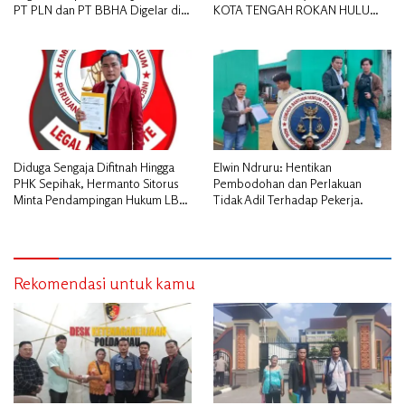
PT PLN dan PT BBHA Digelar di
KOTA TENGAH ROKAN HULU
Kantor Camat Bandar Laksamana
DIDUGA MEMANIPULASI STATUS
PEKERJA
Diduga Sengaja Difitnah Hingga
Elwin Ndruru: Hentikan
PHK Sepihak, Hermanto Sitorus
Pembodohan dan Perlakuan
Minta Pendampingan Hukum LBH
Tidak Adil Terhadap Pekerja.
PAI Riau.
Rekomendasi untuk kamu