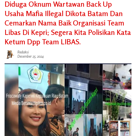
Diduga Oknum Wartawan Back Up
Usaha Mafia Illegal Dikota Batam Dan
Cemarkan Nama Baik Organisasi Team
Libas Di Kepri; Segera Kita Polisikan Kata
Ketum Dpp Team LIBAS.
Redaksi
Desember 25, 2024