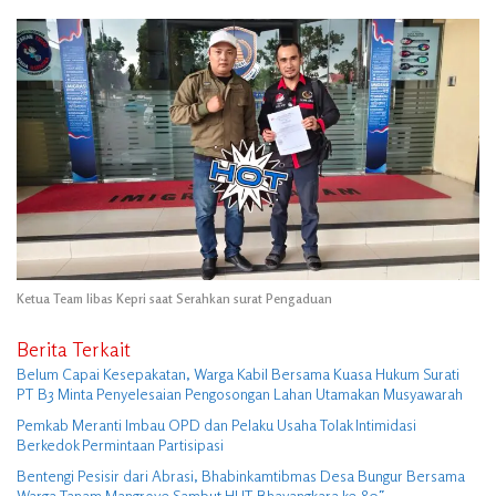
Ketua Team libas Kepri saat Serahkan surat Pengaduan
Berita Terkait
Belum Capai Kesepakatan, Warga Kabil Bersama Kuasa Hukum Surati
PT B3 Minta Penyelesaian Pengosongan Lahan Utamakan Musyawarah
Pemkab Meranti Imbau OPD dan Pelaku Usaha Tolak Intimidasi
Berkedok Permintaan Partisipasi
Bentengi Pesisir dari Abrasi, Bhabinkamtibmas Desa Bungur Bersama
Warga Tanam Mangrove Sambut HUT Bhayangkara ke-80″