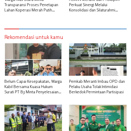
Transparansi Proses Penetapan
Perkuat Sinergi Melalui
Lahan Koperasi Merah Putih
Konsolidasi dan Silaturahmi
Diduga Tak Sesuai Aturan
Jurnalistik
Rekomendasi untuk kamu
Belum Capai Kesepakatan, Warga
Pemkab Meranti Imbau OPD dan
Kabil Bersama Kuasa Hukum
Pelaku Usaha Tolak Intimidasi
Surati PT B3 Minta Penyelesaian
Berkedok Permintaan Partisipasi
Pengosongan Lahan Utamakan
Musyawarah