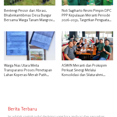
Bentengi Pesisir dari Abrasi,
Noli Sugiharto Resmi Pimpin DPC
Bhabinkamtibmas Desa Bungur
PPP Kepulauan Meranti Periode
Bersama Warga Tanam Mangrove
2026–2031, Targetkan Penguatan
Sambut HUT Bhayangkara ke-80″
Kader dan Penambahan Kursi
DPRD
Warga Nias Utara Minta
ASWIN Meranti dan Prokopim
Transparansi Proses Penetapan
Perkuat Sinergi Melalui
Lahan Koperasi Merah Putih
Konsolidasi dan Silaturahmi
Diduga Tak Sesuai Aturan
Jurnalistik
Berita Terbaru
Ini adalah contoh judul deskripsi yang bisa anda isi dan sesuaikan