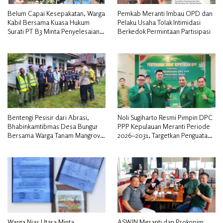
Belum Capai Kesepakatan, Warga
Pemkab Meranti Imbau OPD dan
Kabil Bersama Kuasa Hukum
Pelaku Usaha Tolak Intimidasi
Surati PT B3 Minta Penyelesaian
Berkedok Permintaan Partisipasi
Pengosongan Lahan Utamakan
Musyawarah
Bentengi Pesisir dari Abrasi,
Noli Sugiharto Resmi Pimpin DPC
Bhabinkamtibmas Desa Bungur
PPP Kepulauan Meranti Periode
Bersama Warga Tanam Mangrove
2026–2031, Targetkan Penguatan
Sambut HUT Bhayangkara ke-80″
Kader dan Penambahan Kursi
DPRD
Warga Nias Utara Minta
ASWIN Meranti dan Prokopim