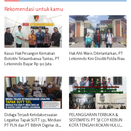
Rekomendasi untuk kamu
Kasus Hak Pesangon Kematian
Hak Ahli Waris Ditelantarkan, PT
Botokhi Telaumbanua Tuntas, PT
Lekonindo Kini Disidik Polda Riau
Lekonindo Bayar Rp 90 Juta
Diduga Terjadi Ketidaksesuaian
PELANGGARAN TERBUKA &
Legalitas Tapak SUTT 131, Mediasi
SISTEMATIS: PT SJI COY KEBUN
PT PLN dan PT BBHA Digelar di
KOTA TENGAH ROKAN HULU
Kantor Camat Bandar Laksamana
DIDUGA MEMANIPULASI STATUS