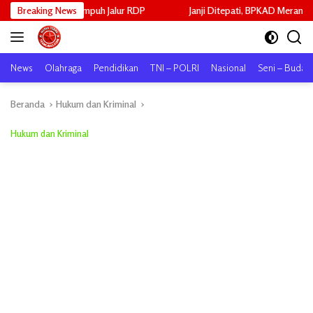
Langsung
mpuh Jalur RDP
Breaking News
Janji Ditepati, BPKAD Meranti Cairkan ADD Mei 2
ke
konten
News
Olahraga
Pendidikan
TNI – POLRI
Nasional
Seni – Buday
Beranda
Hukum dan Kriminal
Hukum dan Kriminal