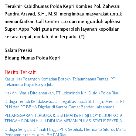
Terakhir Kabidhumas Polda Kepri Kombes Pol. Zahwani
Pandra Arsyad, S.H., M.Si. mengimbau masyarakat untuk
memanfaatkan Call Center 110 dan mengunduh aplikasi
Super Apps Polri guna memperoleh layanan kepolisian
secara cepat, mudah, dan terpadu. (*)
Salam Presisi
Bidang Humas Polda Kepri
Berita Terkait
Kasus Hak Pesangon Kematian Botokhi Telaumbanua Tuntas, PT
Lekonindo Bayar Rp 90 Juta
Hak Ahli Waris Ditelantarkan, PT Lekonindo Kini Disidik Polda Riau
Diduga Terjadi Ketidaksesuaian Legalitas Tapak SUTT 131, Mediasi PT
PLN dan PT BBHA Digelar di Kantor Camat Bandar Laksamana
PELANGGARAN TERBUKA & SISTEMATIS: PT SJI COY KEBUN KOTA
TENGAH ROKAN HULU DIDUGA MEMANIPULASI STATUS PEKERJA
Diduga Sengaja Difitnah Hingga PHK Sepihak, Hermanto Sitorus Minta
Pendampingan Hukum LBH PAI Riau.