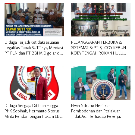
Diduga Terjadi Ketidaksesuaian
PELANGGARAN TERBUKA &
Legalitas Tapak SUTT 131, Mediasi
SISTEMATIS: PT SJI COY KEBUN
PT PLN dan PT BBHA Digelar di
KOTA TENGAH ROKAN HULU
Kantor Camat Bandar Laksamana
DIDUGA MEMANIPULASI STATUS
PEKERJA
Diduga Sengaja Difitnah Hingga
Elwin Ndruru: Hentikan
PHK Sepihak, Hermanto Sitorus
Pembodohan dan Perlakuan
Minta Pendampingan Hukum LBH
Tidak Adil Terhadap Pekerja.
PAI Riau.