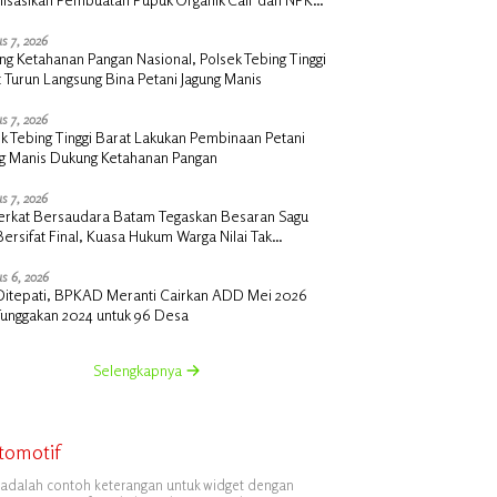
 di Desa Kedabu Rapat
s 7, 2026
g Ketahanan Pangan Nasional, Polsek Tebing Tinggi
 Turun Langsung Bina Petani Jagung Manis
s 7, 2026
k Tebing Tinggi Barat Lakukan Pembinaan Petani
ng Manis Dukung Ketahanan Pangan
s 7, 2026
erkat Bersaudara Batam Tegaskan Besaran Sagu
Bersifat Final, Kuasa Hukum Warga Nilai Tak
siawi dan Siap Tempuh Jalur RDP
s 6, 2026
i Ditepati, BPKAD Meranti Cairkan ADD Mei 2026
Tunggakan 2024 untuk 96 Desa
Selengkapnya
tomotif
i adalah contoh keterangan untuk widget dengan