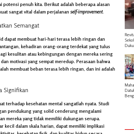
 potensi penuh kita. Berikut adalah beberapa alasan
at sangat vital dalam perjalanan
self-improvement
.
atkan Semangat
Revit
d dapat membuat hari-hari terasa lebih ringan dan
Seko
Duku
antangan, kehadiran orang-orang terdekat yang tulus
agi kesulitan atau kebingungan dengan mereka sering
i dan motivasi yang sempat meredup. Perasaan bahwa
alah membuat beban terasa lebih ringan, dan ini adalah
Maha
 Signifikan
Datu
Bengk
Pemb
at terhadap kesehatan mental sangatlah nyata. Studi
Cair 
ngan pendukung yang solid cenderung mengalami
Desa
kan mereka yang tidak memiliki dukungan serupa.
kecil dalam skala harian, dapat memiliki implikasi
ivitas, kesehatan fisik, dan kualitas hidup secara