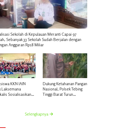
alisasi Sekolah di Kepulauan Meranti Capai 97
lah, Sebanyak 33 Sekolah Sudah Berjalan dengan
ngan Anggaran Rp18 Miliar
siswa KKN IAIN
Dukung Ketahanan Pangan
k Laksemana
Nasional, Polsek Tebing
alis Sosialisasikan
Tinggi Barat Turun
uatan Pupuk Organik
Langsung Bina Petani
dan NPK Cair di
Jagung Manis
 Kedabu Rapat
Selengkapnya