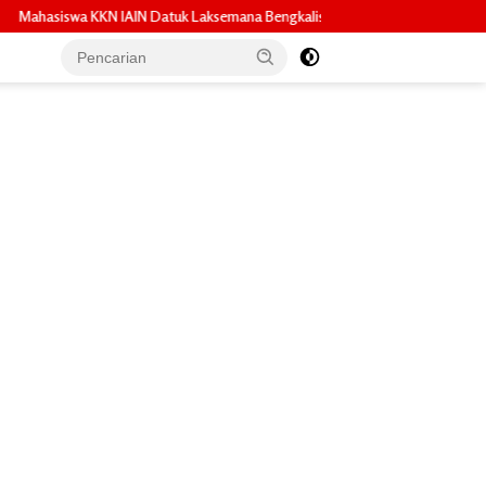
k Laksemana Bengkalis Sosialisasikan Pembuatan Pupuk Organik Cair dan NP