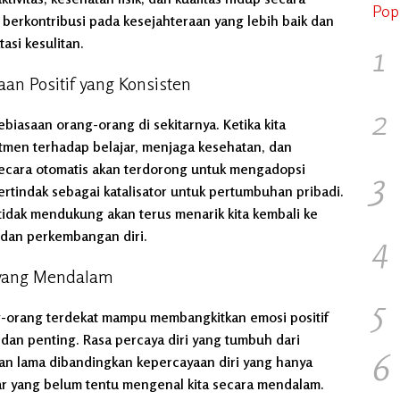
Pop
l berkontribusi pada kesejahteraan yang lebih baik dan
si kesulitan.
1
n Positif yang Konsisten
2
iasaan orang-orang di sekitarnya. Ketika kita
mitmen terhadap belajar, menjaga kesehatan, dan
 secara otomatis akan terdorong untuk mengadopsi
3
ertindak sebagai katalisator untuk pertumbuhan pribadi.
tidak mendukung akan terus menarik kita kembali ke
4
dan perkembangan diri.
i yang Mendalam
5
g-orang terdekat mampu membangkitkan emosi positif
an penting. Rasa percaya diri yang tumbuh dari
6
tahan lama dibandingkan kepercayaan diri yang hanya
ar yang belum tentu mengenal kita secara mendalam.