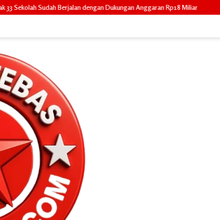
an dengan Dukungan Anggaran Rp18 Miliar
Mahasiswa KKN IAIN Datu