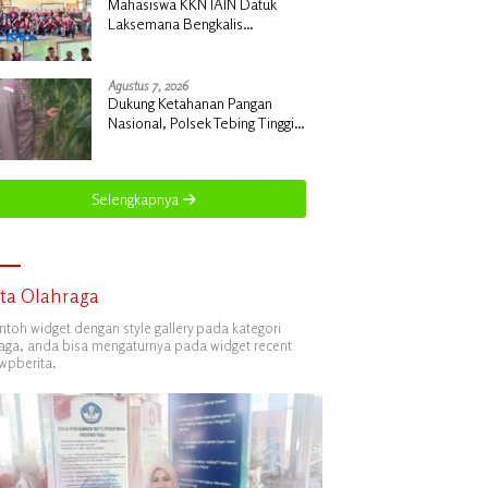
Mahasiswa KKN IAIN Datuk
Laksemana Bengkalis
Sosialisasikan Pembuatan
Pupuk Organik Cair dan NPK
Cair di Desa Kedabu Rapat
Agustus 7, 2026
Dukung Ketahanan Pangan
Nasional, Polsek Tebing Tinggi
Barat Turun Langsung Bina
Petani Jagung Manis
Selengkapnya
ita Olahraga
ontoh widget dengan style gallery pada kategori
aga, anda bisa mengaturnya pada widget recent
wpberita.