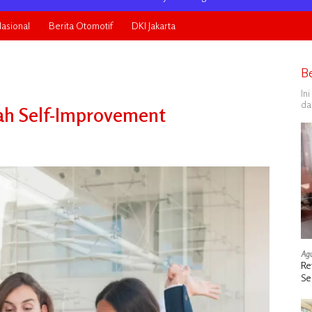
asional
Berita Otomotif
DKI Jakarta
B
In
da
ah Self-Improvement
Agu
Re
Se
de