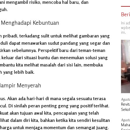
rani mengambil risiko, mencoba hal baru, dan
guh.
Ber
at Menghadapi Kebuntuan
Ini a
wpber
ini.
h pribadi, terkadang sulit untuk melihat gambaran yang
peduli dapat menawarkan sudut pandang yang segar dan
kirkan sebelumnya. Perspektif baru dari teman-teman
uk keluar dari situasi buntu dan menemukan solusi yang
embantu kita melihat masalah dari sisi lain, membuka
 yang lebih baik.
 Hampir Menyerah
lus. Akan ada hari-hari di mana segala sesuatu terasa
Agustu
Revit
l. Di sinilah peran penting geng yang positif terlihat.
Seko
uat akan tujuan awal kita, pencapaian yang telah
Duku
ihat dalam diri kita, bahkan ketika kita sendiri kesulitan
Agustu
Maha
erharga untuk menjaga momentum dan semangat juang.
Sosi