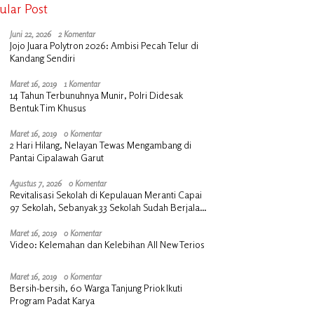
ular Post
Juni 22, 2026
2 Komentar
Jojo Juara Polytron 2026: Ambisi Pecah Telur di
Kandang Sendiri
Maret 16, 2019
1 Komentar
14 Tahun Terbunuhnya Munir, Polri Didesak
Bentuk Tim Khusus
Maret 16, 2019
0 Komentar
2 Hari Hilang, Nelayan Tewas Mengambang di
Pantai Cipalawah Garut
Agustus 7, 2026
0 Komentar
Revitalisasi Sekolah di Kepulauan Meranti Capai
97 Sekolah, Sebanyak 33 Sekolah Sudah Berjalan
dengan Dukungan Anggaran Rp18 Miliar
Maret 16, 2019
0 Komentar
Video: Kelemahan dan Kelebihan All New Terios
Maret 16, 2019
0 Komentar
Bersih-bersih, 60 Warga Tanjung Priok Ikuti
Program Padat Karya