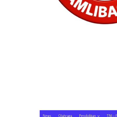
News
Olahraga
Pendidikan
TNI – 