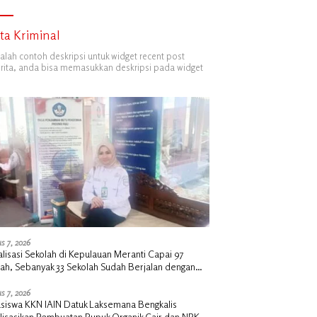
ita Kriminal
dalah contoh deskripsi untuk widget recent post
ita, anda bisa memasukkan deskripsi pada widget
s 7, 2026
alisasi Sekolah di Kepulauan Meranti Capai 97
lah, Sebanyak 33 Sekolah Sudah Berjalan dengan
ngan Anggaran Rp18 Miliar
s 7, 2026
siswa KKN IAIN Datuk Laksemana Bengkalis
alisasikan Pembuatan Pupuk Organik Cair dan NPK