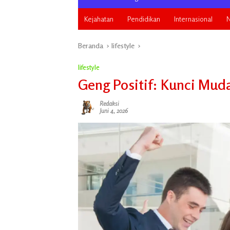
Kejahatan
Pendidikan
Internasional
N
Beranda
lifestyle
lifestyle
Geng Positif: Kunci Mud
Redaksi
Juni 4, 2026