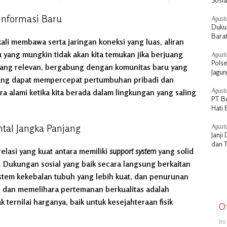
Cair
Informasi Baru
Agustu
Dukun
Barat
ali membawa serta jaringan koneksi yang luas, aliran
 yang mungkin tidak akan kita temukan jika berjuang
Agustu
Polse
 yang relevan, bergabung dengan komunitas baru yang
Jagu
 yang dapat mempercepat pertumbuhan pribadi dan
Agustu
ra alami ketika kita berada dalam lingkungan yang saling
PT B
Hati 
Manu
ntal Jangka Panjang
Agustu
Janj
dan 
elasi yang kuat antara memiliki
support system
yang solid
 Dukungan sosial yang baik secara langsung berkaitan
istem kekebalan tubuh yang lebih kuat, dan penurunan
n dan memelihara pertemanan berkualitas adalah
 ternilai harganya, baik untuk kesejahteraan fisik
O
In