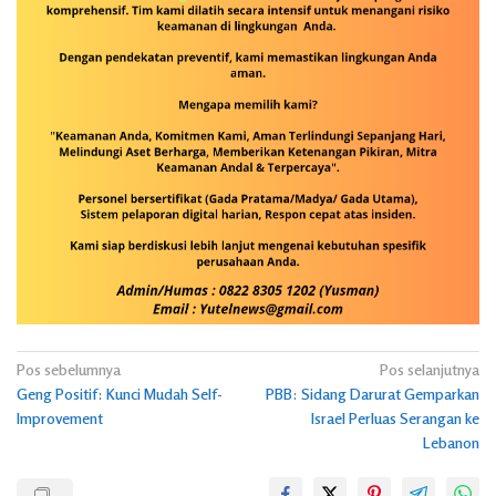
Navigasi
Pos sebelumnya
Pos selanjutnya
Geng Positif: Kunci Mudah Self-
PBB: Sidang Darurat Gemparkan
pos
Improvement
Israel Perluas Serangan ke
Lebanon