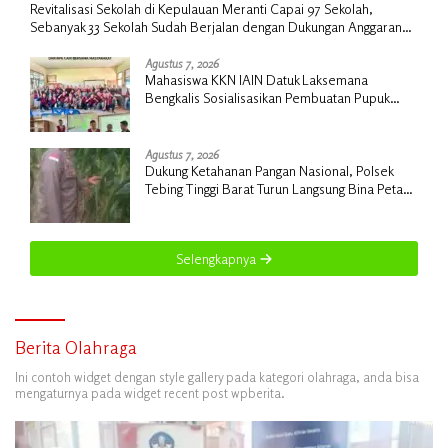
Revitalisasi Sekolah di Kepulauan Meranti Capai 97 Sekolah,
Sebanyak 33 Sekolah Sudah Berjalan dengan Dukungan Anggaran
Rp18 Miliar
Agustus 7, 2026
Mahasiswa KKN IAIN Datuk Laksemana
Bengkalis Sosialisasikan Pembuatan Pupuk
Organik Cair dan NPK Cair di Desa Kedabu
Rapat
Agustus 7, 2026
Dukung Ketahanan Pangan Nasional, Polsek
Tebing Tinggi Barat Turun Langsung Bina Petani
Jagung Manis
Selengkapnya
Berita Olahraga
Ini contoh widget dengan style gallery pada kategori olahraga, anda bisa
mengaturnya pada widget recent post wpberita.