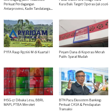
Perkuat Perdagangan
Kura Bali: Target Operasi Juli 2026
Antarprovinsi, Kadin Tandatangani
MoU Pengembangan SDM dan
UMKM
PYFA Raup Rp766 M di Kuartal I
Pinjam Dana di Koperasi Merah
Putih: Syarat Mudah
IHSG-27 Dibuka Lesu, BBRI,
BTN Pacu Ekosistem Banking:
MAPI, PTBA Meroket
Perkuat CASA & Pendapatan
Transaksi