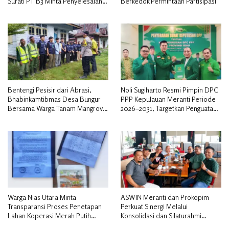
Surati PT B3 Minta Penyelesaian
Berkedok Permintaan Partisipasi
Pengosongan Lahan Utamakan
Musyawarah
Bentengi Pesisir dari Abrasi,
Noli Sugiharto Resmi Pimpin DPC
Bhabinkamtibmas Desa Bungur
PPP Kepulauan Meranti Periode
Bersama Warga Tanam Mangrove
2026–2031, Targetkan Penguatan
Sambut HUT Bhayangkara ke-80″
Kader dan Penambahan Kursi
DPRD
Warga Nias Utara Minta
ASWIN Meranti dan Prokopim
Transparansi Proses Penetapan
Perkuat Sinergi Melalui
Lahan Koperasi Merah Putih
Konsolidasi dan Silaturahmi
Diduga Tak Sesuai Aturan
Jurnalistik