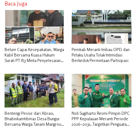
Baca Juga
Belum Capai Kesepakatan, Warga
Pemkab Meranti Imbau OPD dan
Kabil Bersama Kuasa Hukum
Pelaku Usaha Tolak Intimidasi
Surati PT B3 Minta Penyelesaian
Berkedok Permintaan Partisipasi
Pengosongan Lahan Utamakan
Musyawarah
Bentengi Pesisir dari Abrasi,
Noli Sugiharto Resmi Pimpin DPC
Bhabinkamtibmas Desa Bungur
PPP Kepulauan Meranti Periode
Bersama Warga Tanam Mangrove
2026–2031, Targetkan Penguatan
Sambut HUT Bhayangkara ke-80″
Kader dan Penambahan Kursi
DPRD