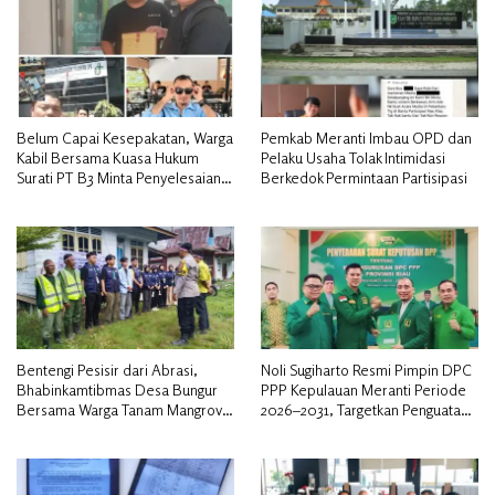
Belum Capai Kesepakatan, Warga
Pemkab Meranti Imbau OPD dan
Kabil Bersama Kuasa Hukum
Pelaku Usaha Tolak Intimidasi
Surati PT B3 Minta Penyelesaian
Berkedok Permintaan Partisipasi
Pengosongan Lahan Utamakan
Musyawarah
Bentengi Pesisir dari Abrasi,
Noli Sugiharto Resmi Pimpin DPC
Bhabinkamtibmas Desa Bungur
PPP Kepulauan Meranti Periode
Bersama Warga Tanam Mangrove
2026–2031, Targetkan Penguatan
Sambut HUT Bhayangkara ke-80″
Kader dan Penambahan Kursi
DPRD