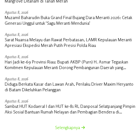
Mangrove Ditanam di Tanah Merah
Agustus 8, 2026
Muzamil Baharudin Buka Grand Final Bujang Dara Meranti 2026: Cetak
Generasi Unggul untuk ‘Sagu Meranti Mendunia’
Agustus 8, 2026
Sarat Nuansa Melayu dan Rawat Perbatasan, LAMR Kepulauan Meranti
Apresiasi Ekspedisi Merah Putih Presisi Polda Riau
Agustus 8, 2026
Hari Jadi ke-69 Provinsi Riau: Bupati AKBP (Purn) H. Asmar Tegaskan
Komitmen Kepulauan Meranti Dorong Pembangunan Daerah yang
Gemilang
Agustus 8, 2026
Diduga Berkata Kasar dan Lawan Arah, Perilaku Driver Maxim Heryanto
di Batam Dikeluhkan Pelanggan
Agustus 8, 2026
Sambut HUT Kodaeral I dan HUT ke-81 RI, Danposal Selatpanjang Pimpin
Aksi Sosial Bantuan Rumah Nelayan dan Pembagian Bendera di
Kepulauan Meranti
Selengkapnya