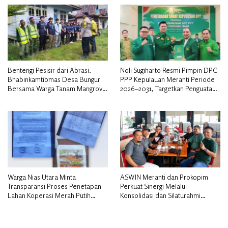
Musyawarah
Bentengi Pesisir dari Abrasi,
Noli Sugiharto Resmi Pimpin DPC
Bhabinkamtibmas Desa Bungur
PPP Kepulauan Meranti Periode
Bersama Warga Tanam Mangrove
2026–2031, Targetkan Penguatan
Sambut HUT Bhayangkara ke-80″
Kader dan Penambahan Kursi
DPRD
Warga Nias Utara Minta
ASWIN Meranti dan Prokopim
Transparansi Proses Penetapan
Perkuat Sinergi Melalui
Lahan Koperasi Merah Putih
Konsolidasi dan Silaturahmi
Diduga Tak Sesuai Aturan
Jurnalistik