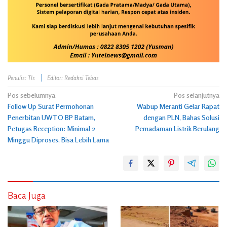
Penulis: Tls
Editor: Redaksi Tebas
Navigasi
Pos sebelumnya
Pos selanjutnya
Follow Up Surat Permohonan
Wabup Meranti Gelar Rapat
pos
Penerbitan UWTO BP Batam,
dengan PLN, Bahas Solusi
Petugas Reception: Minimal 2
Pemadaman Listrik Berulang
Minggu Diproses, Bisa Lebih Lama
Baca Juga