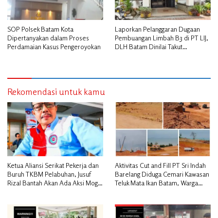
SOP Polsek Batam Kota
Laporkan Pelanggaran Dugaan
Dipertanyakan dalam Proses
Pembuangan Limbah B3 di PT LIJ,
Perdamaian Kasus Pengeroyokan
DLH Batam Dinilai Takut
Bertindak
Rekomendasi untuk kamu
Ketua Aliansi Serikat Pekerja dan
Aktivitas Cut and Fill PT Sri Indah
Buruh TKBM Pelabuhan, Jusuf
Barelang Diduga Cemari Kawasan
Rizal Bantah Akan Ada Aksi Mogol
Teluk Mata Ikan Batam, Warga
Nasional
Desak Pemerintah Pusat dan APH
Turun Tangan