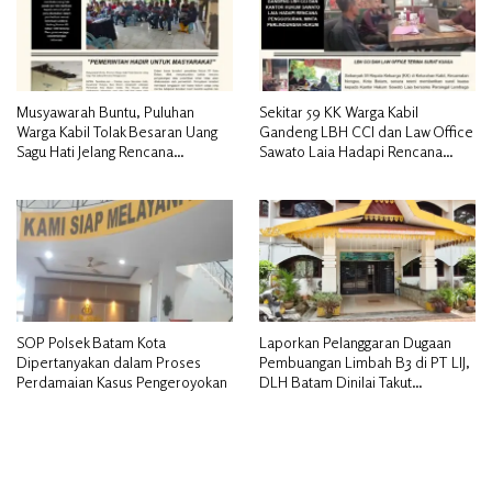
Musyawarah Buntu, Puluhan
Sekitar 59 KK Warga Kabil
Warga Kabil Tolak Besaran Uang
Gandeng LBH CCI dan Law Office
Sagu Hati Jelang Rencana
Sawato Laia Hadapi Rencana
Penggusuran
Penggusuran, Minta Perlindungan
Hukum
SOP Polsek Batam Kota
Laporkan Pelanggaran Dugaan
Dipertanyakan dalam Proses
Pembuangan Limbah B3 di PT LIJ,
Perdamaian Kasus Pengeroyokan
DLH Batam Dinilai Takut
Bertindak