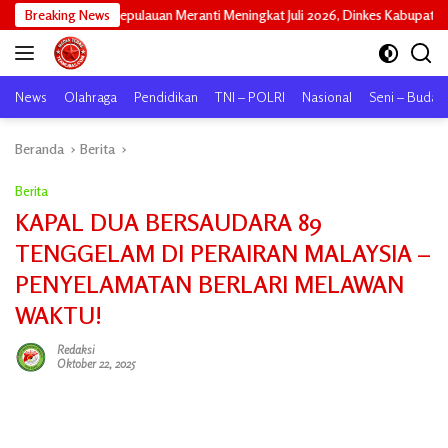
Langsung
lauan Meranti Meningkat Juli 2026, Dinkes Kabupaten Kepulauan Meranti Genca
Breaking News
ke
konten
News
Olahraga
Pendidikan
TNI – POLRI
Nasional
Seni – Buday
Beranda
Berita
Berita
KAPAL DUA BERSAUDARA 89
TENGGELAM DI PERAIRAN MALAYSIA –
PENYELAMATAN BERLARI MELAWAN
WAKTU!
Redaksi
Oktober 22, 2025