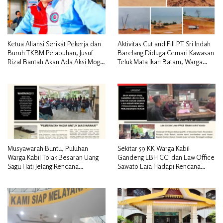
Ketua Aliansi Serikat Pekerja dan
Aktivitas Cut and Fill PT Sri Indah
Buruh TKBM Pelabuhan, Jusuf
Barelang Diduga Cemari Kawasan
Rizal Bantah Akan Ada Aksi Mogol
Teluk Mata Ikan Batam, Warga
Nasional
Desak Pemerintah Pusat dan APH
Turun Tangan
Musyawarah Buntu, Puluhan
Sekitar 59 KK Warga Kabil
Warga Kabil Tolak Besaran Uang
Gandeng LBH CCI dan Law Office
Sagu Hati Jelang Rencana
Sawato Laia Hadapi Rencana
Penggusuran
Penggusuran, Minta Perlindungan
Hukum