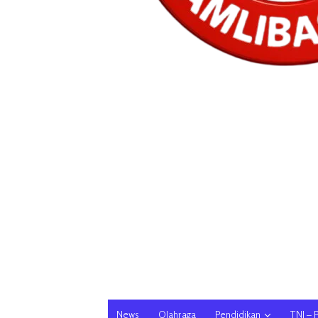
News
Olahraga
Pendidikan
TNI – 