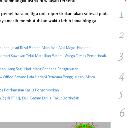
pembangkit listrik di wilayah tersebut.
1
pemeliharaan, tiga unit diperkirakan akan selesai pada
innya masih membutuhkan waktu lebih lama hingga
2
buhan, Jusuf Rizal Bantah Akan Ada Aksi Mogol Nasional
3
ga Cemari Kawasan Teluk Mata Ikan Batam, Warga Desak Pemerintah
ran Uang Sagu Hati Jelang Rencana Penggusuran
4
w Office Sawato Laia Hadapi Rencana Penggusuran, Minta
5
ses Perdamaian Kasus Pengeroyokan
Laporkan Pelanggaran Dugaan Pembuangan Limbah B3 di PT LIJ, DLH Batam Dinilai Takut Bertindak
6