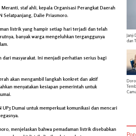
b Meranti, staf ahli, kepala Organisasi Perangkat Daerah
N Selatpanjang, Dalie Priasmoro.
 listrik yang hampir setiap hari terjadi dan telah
Janj
rutnya, banyak warga mengeluhkan terganggunya
dan 
adam.
dari masyarakat. Ini menjadi perhatian serius bagi
ah akan mengambil langkah konkret dan aktif
Doro
Temb
bahkan menyatakan kesiapan pemerintah untuk
Cama
Dumai.
Herm
Laku
PLN UP3 Dumai untuk memperkuat komunikasi dan mencari
Stra
Kadi
 tegasnya.
moro, menjelaskan bahwa pemadaman listrik disebabkan
Pop