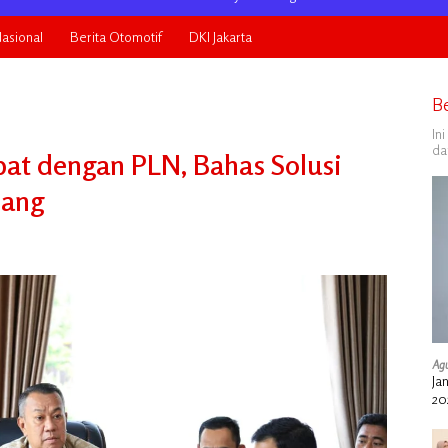
asional
Berita Otomotif
DKI Jakarta
B
In
da
at dengan PLN, Bahas Solusi
lang
Agu
Ja
20