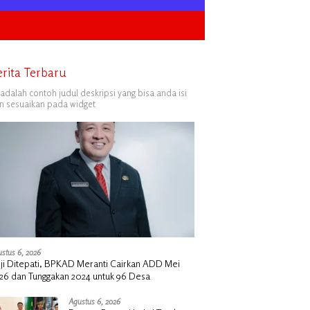
erita Terbaru
i adalah contoh judul deskripsi yang bisa anda isi
n sesuaikan pada widget
stus 6, 2026
nji Ditepati, BPKAD Meranti Cairkan ADD Mei
26 dan Tunggakan 2024 untuk 96 Desa
Agustus 6, 2026