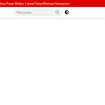
u Merbau Hermansyah, S.H. Lakukan Koordinasi Strategis Bersama Kadisper