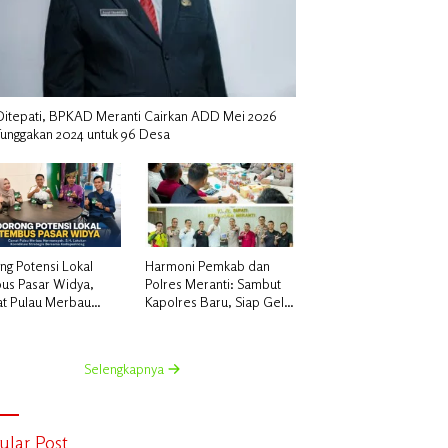
i Ditepati, BPKAD Meranti Cairkan ADD Mei 2026
Tunggakan 2024 untuk 96 Desa
ng Potensi Lokal
Harmoni Pemkab dan
us Pasar Widya,
Polres Meranti: Sambut
t Pulau Merbau
Kapolres Baru, Siap Gelar
ansyah, S.H.
Ekspedisi Merah Putih
kan Koordinasi
tegis Bersama
Selengkapnya
sperindag
ular Post