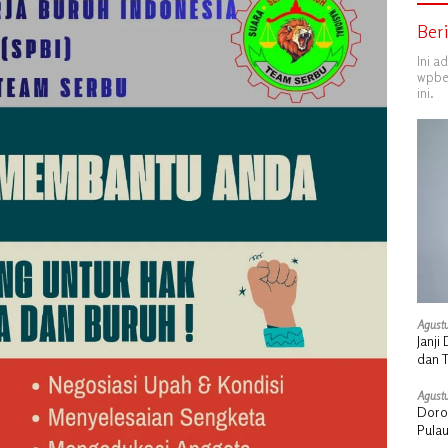
Ber
Ini a
wpber
ini.
Agustu
Janj
dan 
Agustu
Doro
Pula
Stra