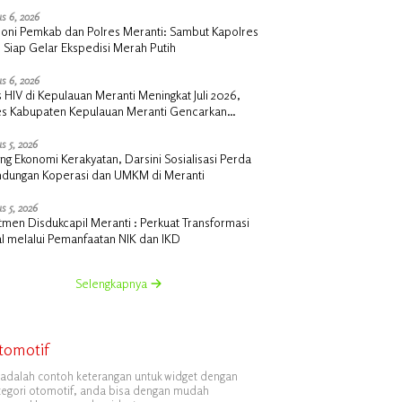
s 6, 2026
oni Pemkab dan Polres Meranti: Sambut Kapolres
 Siap Gelar Ekspedisi Merah Putih
s 6, 2026
 HIV di Kepulauan Meranti Meningkat Juli 2026,
es Kabupaten Kepulauan Meranti Gencarkan
lisasi dan Skrining
s 5, 2026
g Ekonomi Kerakyatan, Darsini Sosialisasi Perda
indungan Koperasi dan UMKM di Meranti
s 5, 2026
men Disdukcapil Meranti : Perkuat Transformasi
al melalui Pemanfaatan NIK dan IKD
Selengkapnya
tomotif
i adalah contoh keterangan untuk widget dengan
tegori otomotif, anda bisa dengan mudah