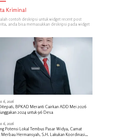
ita Kriminal
dalah contoh deskripsi untuk widget recent post
ita, anda bisa memasukkan deskripsi pada widget
s 6, 2026
i Ditepati, BPKAD Meranti Cairkan ADD Mei 2026
Tunggakan 2024 untuk 96 Desa
s 6, 2026
ng Potensi Lokal Tembus Pasar Widya, Camat
u Merbau Hermansyah, S.H. Lakukan Koordinasi
tegis Bersama Kadisperindag