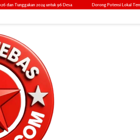
uk 96 Desa
Dorong Potensi Lokal Tembus Pasar Widya, Camat Pula