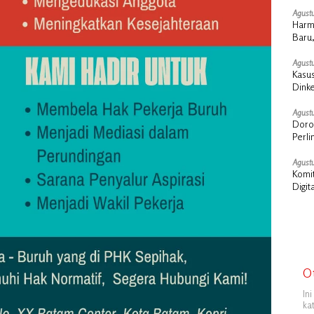
Agustu
Harm
Baru,
Agustu
Kasus
Dink
Sosia
Agustu
Doron
Perl
Agustu
Komit
Digit
O
In
ka