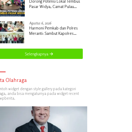
Dorong Potensi Lokal Tembus
Pasar Widya, Camat Pulau
Merbau Hermansyah, S.H.
Lakukan Koordinasi Strategis
Bersama Kadisperindag
Agustus 6, 2026
Harmoni Pemkab dan Polres
Meranti: Sambut Kapolres
Baru, Siap Gelar Ekspedisi
Merah Putih
Selengkapnya
ita Olahraga
ontoh widget dengan style gallery pada kategori
aga, anda bisa mengaturnya pada widget recent
wpberita.