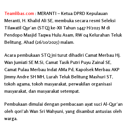
Teamlibas.com
:
MERANTI –
Ketua DPRD Kepulauan
Meranti, H. Khalid Ali SE, membuka secara resmi Seleksi
Tilawatil Qur’an (STQ) ke-XII Tahun 1447 H/2025 M di
Pendopo Masjid Taqwa Hulu Asam, RW 04 Kelurahan Teluk
Belitung, Ahad (26/10/2025) malam.
Acara pembukaan STQ ini turut dihadiri Camat Merbau Hj.
Wan Jumiati SE M.Si, Camat Tasik Putri Puyu Zainal SE,
Camat Pulau Merbau Indat AMa Pd, Kapolsek Merbau AKP
Jimmy Andre SH MH, Lurah Teluk Belitung Mashuri ST,
tokoh agama, tokoh masyarakat, perwakilan organisasi
masyarakat, dan masyarakat setempat.
Pembukaan dimulai dengan pembacaan ayat suci Al-Qur’an
oleh qori’ah Wan Sri Wahyuni, yang disambut antusias oleh
warga.