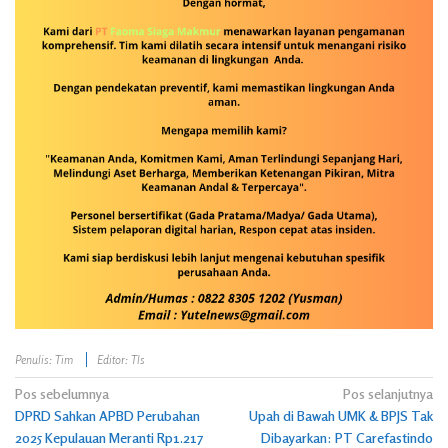
Penulis: Tim
Editor: Tls
Navigasi
Pos sebelumnya
Pos selanjutnya
DPRD Sahkan APBD Perubahan
Upah di Bawah UMK & BPJS Tak
pos
2025 Kepulauan Meranti Rp1.217
Dibayarkan: PT Carefastindo