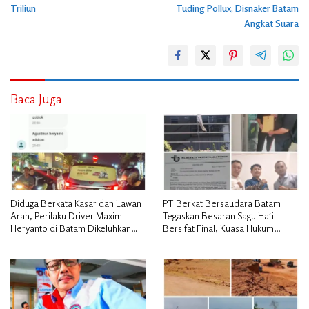
Triliun
Tuding Pollux, Disnaker Batam
Angkat Suara
Baca Juga
Diduga Berkata Kasar dan Lawan
PT Berkat Bersaudara Batam
Arah, Perilaku Driver Maxim
Tegaskan Besaran Sagu Hati
Heryanto di Batam Dikeluhkan
Bersifat Final, Kuasa Hukum
Pelanggan
Warga Nilai Tak Manusiawi dan
Siap Tempuh Jalur RDP