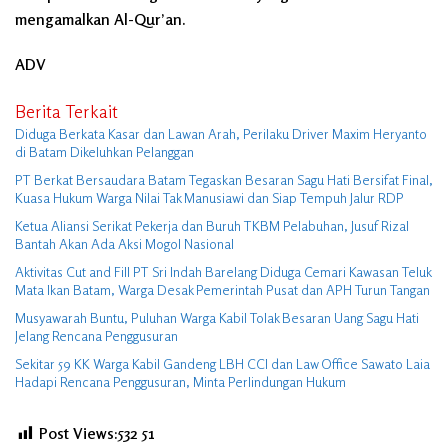
mengamalkan Al-Qur’an.
ADV
Berita Terkait
Diduga Berkata Kasar dan Lawan Arah, Perilaku Driver Maxim Heryanto
di Batam Dikeluhkan Pelanggan
PT Berkat Bersaudara Batam Tegaskan Besaran Sagu Hati Bersifat Final,
Kuasa Hukum Warga Nilai Tak Manusiawi dan Siap Tempuh Jalur RDP
Ketua Aliansi Serikat Pekerja dan Buruh TKBM Pelabuhan, Jusuf Rizal
Bantah Akan Ada Aksi Mogol Nasional
Aktivitas Cut and Fill PT Sri Indah Barelang Diduga Cemari Kawasan Teluk
Mata Ikan Batam, Warga Desak Pemerintah Pusat dan APH Turun Tangan
Musyawarah Buntu, Puluhan Warga Kabil Tolak Besaran Uang Sagu Hati
Jelang Rencana Penggusuran
Sekitar 59 KK Warga Kabil Gandeng LBH CCI dan Law Office Sawato Laia
Hadapi Rencana Penggusuran, Minta Perlindungan Hukum
Post Views:532
51