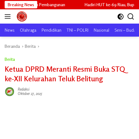
Langsung
n Pembangunan
Breaking News
Hadiri HUT ke-69 Riau, Bupati Asmar Tekankan Ko
ke
konten
News
Olahraga
Pendidikan
TNI – POLRI
Nasional
Seni – Buday
Beranda
Berita
Berita
Ketua DPRD Meranti Resmi Buka STQ
ke-XII Kelurahan Teluk Belitung
Redaksi
Oktober 27, 2025