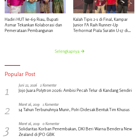
Hadiri HUT ke-69 Riau, Bupati
Kalah Tipis 2-1 di Final, Kampar
Asmar Tekankan Kolaborasi dan
Junior FA Raih Runner-Up
Pemerataan Pembangunan
Terhormat Piala Suratin U-17 di
Inhu
Selengkapnya
Popular Post
1
Juni 22, 2026
2 Komentar
Jojo Juara Polytron 2026: Ambisi Pecah Telur di Kandang Sendiri
2
Maret 16, 2019
1 Komentar
14 Tahun Terbunuhnya Munir, Polri Didesak Bentuk Tim Khusus
3
Maret 16, 2019
0 Komentar
Solidaritas Korban Penembakan, DKI Beri Warna Bendera New
Zealand di JPO GBK