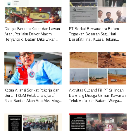
Diduga Berkata Kasar dan Lawan
PT Berkat Bersaudara Batam
Arah, Perilaku Driver Maxim
Tegaskan Besaran Sagu Hati
Heryanto di Batam Dikeluhkan
Bersifat Final, Kuasa Hukum
Pelanggan
Warga Nilai Tak Manusiawi dan
Siap Tempuh Jalur RDP
Ketua Aliansi Serikat Pekerja dan
Aktivitas Cut and Fill PT Sri Indah
Buruh TKBM Pelabuhan, Jusuf
Barelang Diduga Cemari Kawasan
Rizal Bantah Akan Ada Aksi Mogol
Teluk Mata Ikan Batam, Warga
Nasional
Desak Pemerintah Pusat dan APH
Turun Tangan