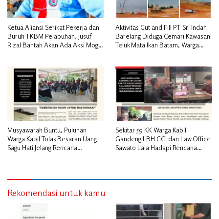
Ketua Aliansi Serikat Pekerja dan
Aktivitas Cut and Fill PT Sri Indah
Buruh TKBM Pelabuhan, Jusuf
Barelang Diduga Cemari Kawasan
Rizal Bantah Akan Ada Aksi Mogol
Teluk Mata Ikan Batam, Warga
Nasional
Desak Pemerintah Pusat dan APH
Turun Tangan
Musyawarah Buntu, Puluhan
Sekitar 59 KK Warga Kabil
Warga Kabil Tolak Besaran Uang
Gandeng LBH CCI dan Law Office
Sagu Hati Jelang Rencana
Sawato Laia Hadapi Rencana
Penggusuran
Penggusuran, Minta Perlindungan
Hukum
Rekomendasi untuk kamu