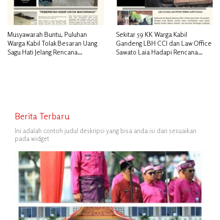
Musyawarah Buntu, Puluhan
Sekitar 59 KK Warga Kabil
Warga Kabil Tolak Besaran Uang
Gandeng LBH CCI dan Law Office
Sagu Hati Jelang Rencana
Sawato Laia Hadapi Rencana
Penggusuran
Penggusuran, Minta Perlindungan
Hukum
Berita Terbaru
Ini adalah contoh judul deskripsi yang bisa anda isi dan sesuaikan
pada widget