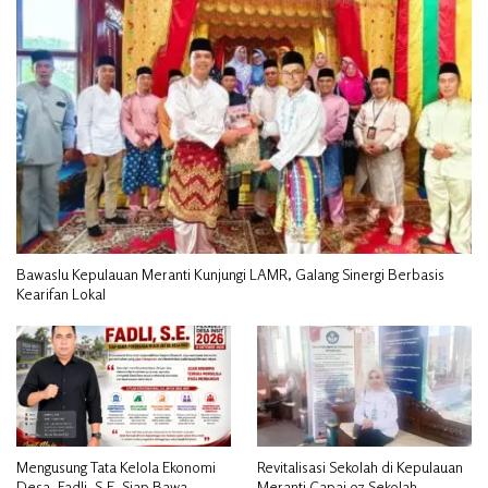
Bawaslu Kepulauan Meranti Kunjungi LAMR, Galang Sinergi Berbasis
Kearifan Lokal
Mengusung Tata Kelola Ekonomi
Revitalisasi Sekolah di Kepulauan
Desa, Fadli, S.E. Siap Bawa
Meranti Capai 97 Sekolah,