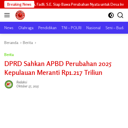
Langsung
 S.E. Siap Bawa Perubahan Nyata untuk Desa Insit
Breaking News
Revitalisasi Se
ke
konten
News
Olahraga
Pendidikan
TNI – POLRI
Nasional
Seni – Buday
Beranda
Berita
Berita
DPRD Sahkan APBD Perubahan 2025
Kepulauan Meranti Rp1.217 Triliun
Redaksi
Oktober 27, 2025