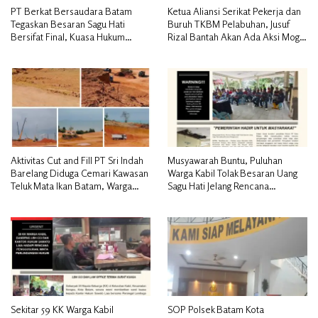
PT Berkat Bersaudara Batam
Ketua Aliansi Serikat Pekerja dan
Tegaskan Besaran Sagu Hati
Buruh TKBM Pelabuhan, Jusuf
Bersifat Final, Kuasa Hukum
Rizal Bantah Akan Ada Aksi Mogol
Warga Nilai Tak Manusiawi dan
Nasional
Siap Tempuh Jalur RDP
Aktivitas Cut and Fill PT Sri Indah
Musyawarah Buntu, Puluhan
Barelang Diduga Cemari Kawasan
Warga Kabil Tolak Besaran Uang
Teluk Mata Ikan Batam, Warga
Sagu Hati Jelang Rencana
Desak Pemerintah Pusat dan APH
Penggusuran
Turun Tangan
Sekitar 59 KK Warga Kabil
SOP Polsek Batam Kota