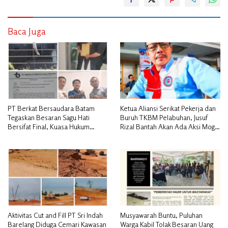
Baca Juga
PT Berkat Bersaudara Batam
Ketua Aliansi Serikat Pekerja dan
Tegaskan Besaran Sagu Hati
Buruh TKBM Pelabuhan, Jusuf
Bersifat Final, Kuasa Hukum
Rizal Bantah Akan Ada Aksi Mogol
Warga Nilai Tak Manusiawi dan
Nasional
Siap Tempuh Jalur RDP
Aktivitas Cut and Fill PT Sri Indah
Musyawarah Buntu, Puluhan
Barelang Diduga Cemari Kawasan
Warga Kabil Tolak Besaran Uang