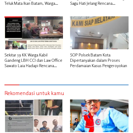
Teluk Mata Ikan Batam, Warga
Sagu Hati Jelang Rencana
Desak Pemerintah Pusat dan APH
Penggusuran
Turun Tangan
Sekitar 59 KK Warga Kabil
SOP Polsek Batam Kota
Gandeng LBH CCI dan Law Office
Dipertanyakan dalam Proses
Sawato Laia Hadapi Rencana
Perdamaian Kasus Pengeroyokan
Penggusuran, Minta Perlindungan
Hukum
Rekomendasi untuk kamu