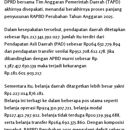
DPRD bersama Tim Anggaran Pemerintah Daerah (TAPD)
akhirnya disepakati, menandai berakhirnya proses panjang
penyusunan RAPBD Perubahan Tahun Anggaran 2025.
Dalam kesepakatan tersebut, pendapatan daerah ditetapkan
sebesar Rp1.217.341.392.027. Jumlah itu terdiri dari
Pendapatan Asli Daerah (PAD) sebesar Rp264.632.779.894
dan pendapatan transfer senilai Rp952.708.612.178. Jika
dibandingkan dengan APBD murni sebesar Rp.
1.387.457.630.539 maka terjadi kekurangan
Rp.181.601.903.217.
Sementara itu, belanja daerah ditargetkan lebih besar yakni
Rp1.227.014.876.181.
Belanja ini terbagi ke dalam beberapa pos utama seperti
belanja operasi Rp924.350.307.721, belanja modal
Rp127.452.797.912, belanja tidak terduga Rp10.519.394.688,
serta belanja transfer Rp164.692.375.860. Dengan komposisi
tersebut, RAPBD Perubahan 2025 mengalami defisit sebesar