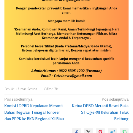
Penulis: Humas Setwan
Editor: Tls
Navigasi
Pos sebelumnya
Pos selanjutnya
Komisi I DPRD Kepulauan Meranti
Ketua DPRD Meranti Resmi Buka
pos
Bahas Regulasi Tenaga Honorer
STQ ke-XII Kelurahan Teluk
dan PPPK ke BKN Regional XII Riau
Belitung