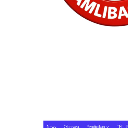
News
Olahraga
Pendidikan
TNI – 