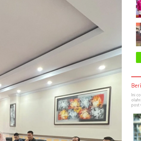
Ber
Ini c
olahr
post 