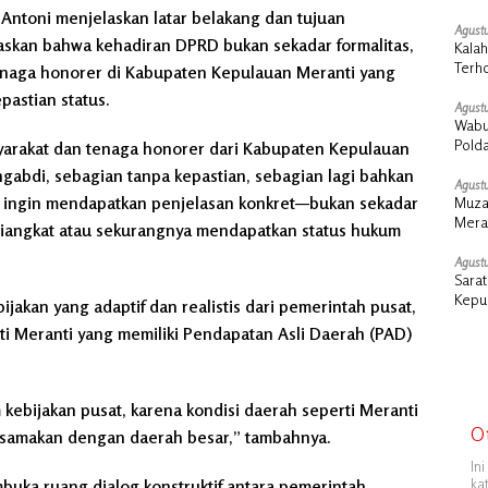
Antoni menjelaskan latar belakang dan tujuan
Agustu
askan bahwa kehadiran DPRD bukan sekadar formalitas,
Kalah
Terho
tenaga honorer di Kabupaten Kepulauan Meranti yang
astian status.
Agustu
Wabu
Pold
arakat dan tenaga honorer dari Kabupaten Kepulauan
abdi, sebagian tanpa kepastian, sebagian lagi bahkan
Agustu
i ingin mendapatkan penjelasan konkret—bukan sekadar
Muza
Meran
iangkat atau sekurangnya mendapatkan status hukum
Mera
Agustu
Sara
Kepul
jakan yang adaptif dan realistis dari pemerintah pusat,
Presi
i Meranti yang memiliki Pendapatan Asli Daerah (PAD)
m kebijakan pusat, karena kondisi daerah seperti Meranti
O
disamakan dengan daerah besar,” tambahnya.
In
uka ruang dialog konstruktif antara pemerintah
ka