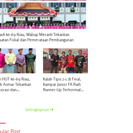
Jadi ke-69 Riau, Wabup Meranti Tekankan
uatan Fiskal dan Pemerataan Pembangunan
i HUT ke-69 Riau,
Kalah Tipis 2-1 di Final,
ti Asmar Tekankan
Kampar Junior FA Raih
borasi dan
Runner-Up Terhormat
rataan
Piala Suratin U-17 di Inhu
angunan
Selengkapnya
ular Post