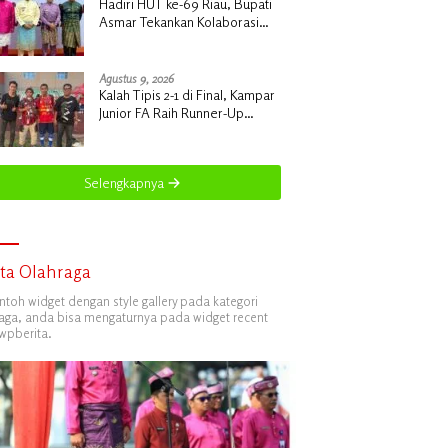
Hadiri HUT ke-69 Riau, Bupati
Asmar Tekankan Kolaborasi
dan Pemerataan Pembangunan
Agustus 9, 2026
Kalah Tipis 2-1 di Final, Kampar
Junior FA Raih Runner-Up
Terhormat Piala Suratin U-17 di
Inhu
Selengkapnya
ita Olahraga
ontoh widget dengan style gallery pada kategori
aga, anda bisa mengaturnya pada widget recent
wpberita.