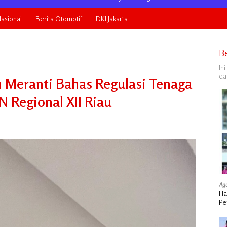
asional
Berita Otomotif
DKI Jakarta
B
In
da
 Meranti Bahas Regulasi Tenaga
 Regional XII Riau
Agu
Ha
Pe