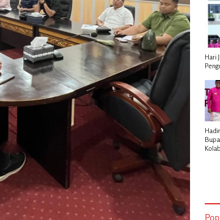
Hari 
Peng
Hadir
Bupa
Kola
Peme
Pemb
Pop