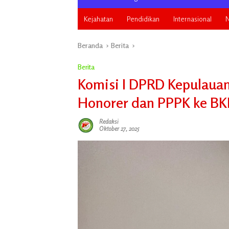
Kejahatan
Pendidikan
Internasional
N
Beranda
Berita
Berita
Komisi I DPRD Kepulauan
Honorer dan PPPK ke BKN
Redaksi
Oktober 27, 2025