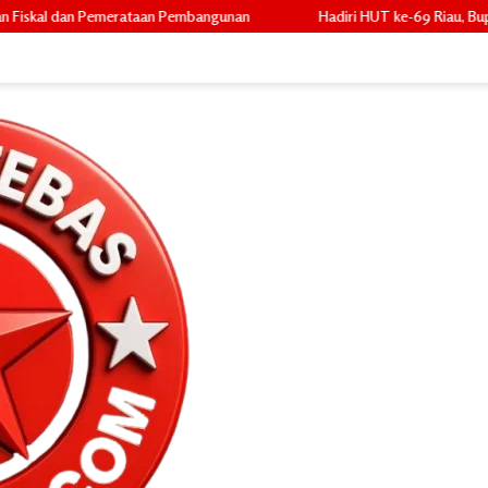
mbangunan
Hadiri HUT ke-69 Riau, Bupati Asmar Tekankan Kolabo