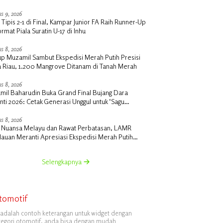
s 9, 2026
 Tipis 2-1 di Final, Kampar Junior FA Raih Runner-Up
rmat Piala Suratin U-17 di Inhu
s 8, 2026
p Muzamil Sambut Ekspedisi Merah Putih Presisi
a Riau, 1.200 Mangrove Ditanam di Tanah Merah
s 8, 2026
mil Baharudin Buka Grand Final Bujang Dara
ti 2026: Cetak Generasi Unggul untuk ‘Sagu
nti Mendunia’
s 8, 2026
t Nuansa Melayu dan Rawat Perbatasan, LAMR
auan Meranti Apresiasi Ekspedisi Merah Putih
si Polda Riau
Selengkapnya
tomotif
i adalah contoh keterangan untuk widget dengan
tegori otomotif, anda bisa dengan mudah