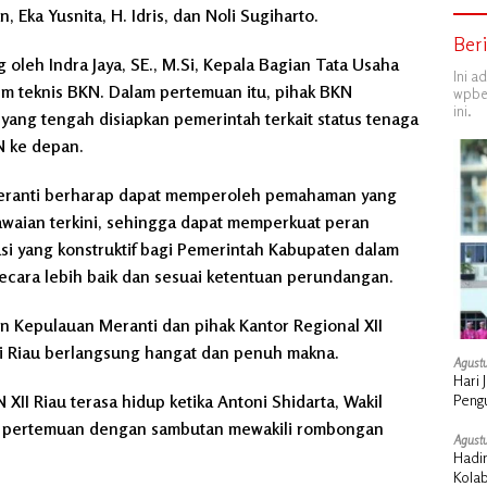
, Eka Yusnita, H. Idris, dan Noli Sugiharto.
Ber
leh Indra Jaya, SE., M.Si, Kepala Bagian Tata Usaha
Ini a
tim teknis BKN. Dalam pertemuan itu, pihak BKN
wpber
ini.
yang tengah disiapkan pemerintah terkait status tenaga
N ke depan.
Meranti berharap dapat memperoleh pemahaman yang
waian terkini, sehingga dapat memperkuat peran
 yang konstruktif bagi Pemerintah Kabupaten dalam
ecara lebih baik dan sesuai ketentuan perundangan.
n Kepulauan Meranti dan pihak Kantor Regional XII
i Riau berlangsung hangat dan penuh makna.
Agustu
Hari 
 XII Riau terasa hidup ketika Antoni Shidarta, Wakil
Peng
 pertemuan dengan sambutan mewakili rombongan
Agustu
Hadi
Kola