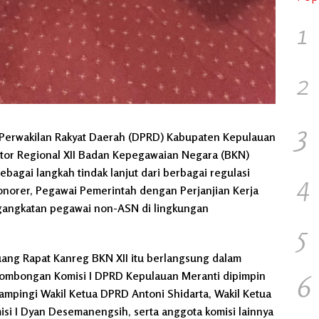
1
2
3
n Perwakilan Rakyat Daerah (DPRD) Kabupaten Kepulauan
ntor Regional XII Badan Kepegawaian Negara (BKN)
ebagai langkah tindak lanjut dari berbagai regulasi
4
honorer, Pegawai Pemerintah dengan Perjanjian Kerja
gangkatan pegawai non-ASN di lingkungan
5
uang Rapat Kanreg BKN XII itu berlangsung dalam
Rombongan Komisi I DPRD Kepulauan Meranti dipimpin
6
idampingi Wakil Ketua DPRD Antoni Shidarta, Wakil Ketua
misi I Dyan Desemanengsih, serta anggota komisi lainnya