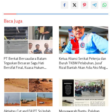
Baca Juga
PT Berkat Bersaudara Batam
Ketua Aliansi Serikat Pekerja dan
Tegaskan Besaran Sagu Hati
Buruh TKBM Pelabuhan, Jusuf
Bersifat Final, Kuasa Hukum
Rizal Bantah Akan Ada Aksi Mogol
Warga Nilai Tak Manusiawi dan
Nasional
Siap Tempuh Jalur RDP
Aktivitas Cut and Fill PT Sri Indah
Musyawarah Buntu, Puluhan