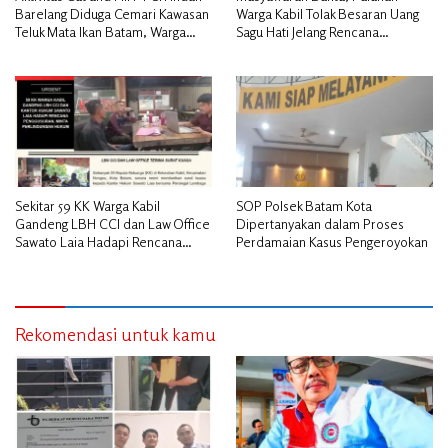
Barelang Diduga Cemari Kawasan
Warga Kabil Tolak Besaran Uang
Teluk Mata Ikan Batam, Warga
Sagu Hati Jelang Rencana
Desak Pemerintah Pusat dan APH
Penggusuran
Turun Tangan
Sekitar 59 KK Warga Kabil
SOP Polsek Batam Kota
Gandeng LBH CCI dan Law Office
Dipertanyakan dalam Proses
Sawato Laia Hadapi Rencana
Perdamaian Kasus Pengeroyokan
Penggusuran, Minta Perlindungan
Hukum
Rekomendasi untuk kamu