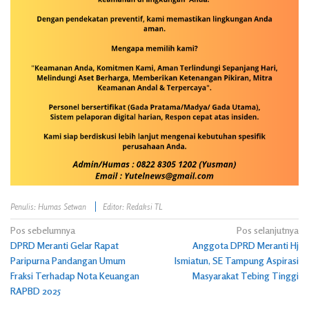
Penulis: Humas Setwan
Editor: Redaksi TL
Navigasi
Pos sebelumnya
Pos selanjutnya
DPRD Meranti Gelar Rapat
Anggota DPRD Meranti Hj
pos
Paripurna Pandangan Umum
Ismiatun, SE Tampung Aspirasi
Fraksi Terhadap Nota Keuangan
Masyarakat Tebing Tinggi
RAPBD 2025