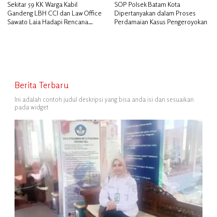
Sekitar 59 KK Warga Kabil
SOP Polsek Batam Kota
Gandeng LBH CCI dan Law Office
Dipertanyakan dalam Proses
Sawato Laia Hadapi Rencana
Perdamaian Kasus Pengeroyokan
Penggusuran, Minta Perlindungan
Hukum
Berita Terbaru
Ini adalah contoh judul deskripsi yang bisa anda isi dan sesuaikan
pada widget