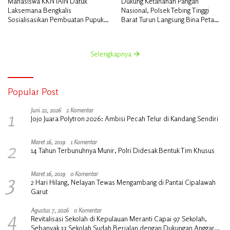
Mahasiswa KKN IAIN Datuk
Dukung Ketahanan Pangan
Laksemana Bengkalis
Nasional, Polsek Tebing Tinggi
Sosialisasikan Pembuatan Pupuk
Barat Turun Langsung Bina Petani
Organik Cair dan NPK Cair di
Jagung Manis
Desa Kedabu Rapat
Selengkapnya
Popular Post
1
Juni 22, 2026
2 Komentar
Jojo Juara Polytron 2026: Ambisi Pecah Telur di Kandang Sendiri
2
Maret 16, 2019
1 Komentar
14 Tahun Terbunuhnya Munir, Polri Didesak Bentuk Tim Khusus
3
Maret 16, 2019
0 Komentar
2 Hari Hilang, Nelayan Tewas Mengambang di Pantai Cipalawah
Garut
4
Agustus 7, 2026
0 Komentar
Revitalisasi Sekolah di Kepulauan Meranti Capai 97 Sekolah,
Sebanyak 33 Sekolah Sudah Berjalan dengan Dukungan Anggaran