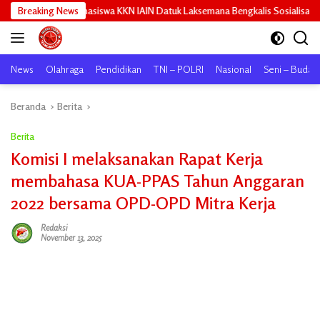
Langsung
ahasiswa KKN IAIN Datuk Laksemana Bengkalis Sosialisasikan Pembuatan Pu
Breaking News
ke
konten
News
Olahraga
Pendidikan
TNI – POLRI
Nasional
Seni – Buday
Beranda
Berita
Berita
Komisi I melaksanakan Rapat Kerja
membahasa KUA-PPAS Tahun Anggaran
2022 bersama OPD-OPD Mitra Kerja
Redaksi
November 13, 2025