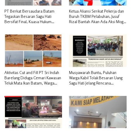
PT Berkat Bersaudara Batam
Ketua Aliansi Serikat Pekerja dan
Tegaskan Besaran Sagu Hati
Buruh TKBM Pelabuhan, Jusuf
Bersifat Final, Kuasa Hukum
Rizal Bantah Akan Ada Aksi Mogol
Warga Nilai Tak Manusiawi dan
Nasional
Siap Tempuh Jalur RDP
Aktivitas Cut and Fill PT Sri Indah
Musyawarah Buntu, Puluhan
Barelang Diduga Cemari Kawasan
Warga Kabil Tolak Besaran Uang
Teluk Mata Ikan Batam, Warga
Sagu Hati Jelang Rencana
Desak Pemerintah Pusat dan APH
Penggusuran
Turun Tangan