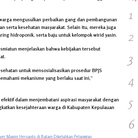
1
, warga mengusulkan perbaikan gang dan pembangunan
an serta kesehatan masyarakat. Selain itu, mereka juga
2
ing hidroponik, serta baju untuk kelompok wirid yasin.
 Ismiatun menjelaskan bahwa kebijakan tersebut
3
at.
sehatan untuk mensosialisasikan prosedur BPJS
4
emahami mekanisme yang berlaku saat ini,”
5
 efektif dalam menjembatani aspirasi masyarakat dengan
gkatkan kesejahteraan warga di Kabupaten Kepulauan
6
iver Maxim Heryanto di Batam Dikeluhkan Pelanggan