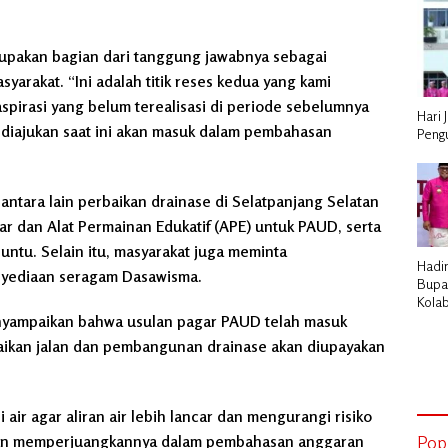
upakan bagian dari tanggung jawabnya sebagai
arakat. “Ini adalah titik reses kedua yang kami
spirasi yang belum terealisasi di periode sebelumnya
Hari 
 diajukan saat ini akan masuk dalam pembahasan
Peng
antara lain perbaikan drainase di Selatpanjang Selatan
r dan Alat Permainan Edukatif (APE) untuk PAUD, serta
ntu. Selain itu, masyarakat juga meminta
Hadir
yediaan seragam Dasawisma.
Bupa
Kola
enyampaikan bahwa usulan pagar PAUD telah masuk
Peme
Pemb
baikan jalan dan pembangunan drainase akan diupayakan
ir agar aliran air lebih lancar dan mengurangi risiko
i akan memperjuangkannya dalam pembahasan anggaran
Pop