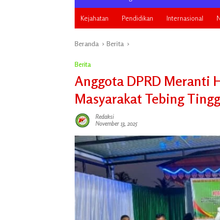
Kejahatan
Pendidikan
Internasional
N
Beranda
Berita
Berita
Anggota DPRD Meranti Hj
Masyarakat Tebing Tingg
Redaksi
November 13, 2025