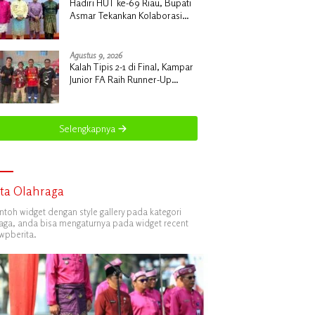
Hadiri HUT ke-69 Riau, Bupati
Asmar Tekankan Kolaborasi
dan Pemerataan Pembangunan
Agustus 9, 2026
Kalah Tipis 2-1 di Final, Kampar
Junior FA Raih Runner-Up
Terhormat Piala Suratin U-17 di
Inhu
Selengkapnya
ita Olahraga
ontoh widget dengan style gallery pada kategori
aga, anda bisa mengaturnya pada widget recent
wpberita.