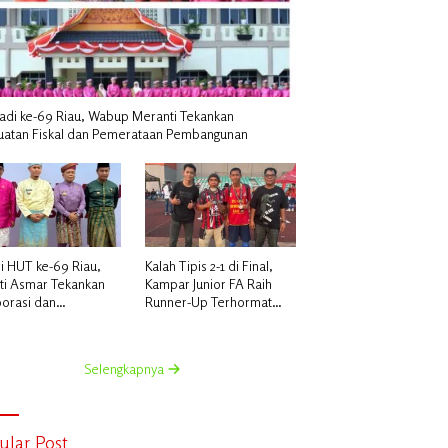
Jadi ke-69 Riau, Wabup Meranti Tekankan
uatan Fiskal dan Pemerataan Pembangunan
i HUT ke-69 Riau,
Kalah Tipis 2-1 di Final,
ti Asmar Tekankan
Kampar Junior FA Raih
borasi dan
Runner-Up Terhormat
rataan
Piala Suratin U-17 di Inhu
angunan
Selengkapnya
ular Post