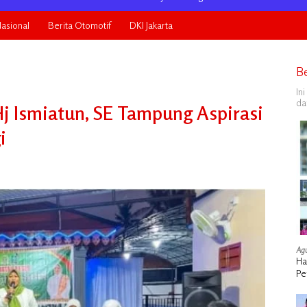
asional
Berita Otomotif
DKI Jakarta
B
In
da
 Ismiatun, SE Tampung Aspirasi
i
Agu
Ha
Pe