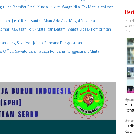
 Hati Bersifat Final, Kuasa Hukum Warga Nilai Tak Manusiawi dan
Ber
buhan, Jusuf Rizal Bantah Akan Ada Aksi Mogol Nasional
Ini a
wpber
ga Cemari Kawasan Teluk Mata Ikan Batam, Warga Desak Pemerintah
ini.
ran Uang Sagu Hati Jelang Rencana Penggusuran
w Office Sawato Laia Hadapi Rencana Penggusuran, Minta
Agustu
Hari 
Peng
Agustu
Hadi
Kola