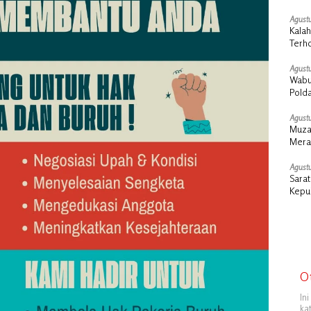
Agustu
Kalah
Terho
Agustu
Wabu
Pold
Agustu
Muza
Meran
Mera
Agustu
Sara
Kepul
Presi
O
In
ka