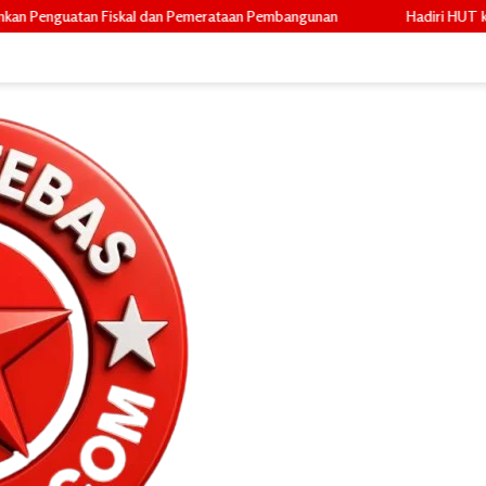
n Pemerataan Pembangunan
Hadiri HUT ke-69 Riau, Bupati Asmar 