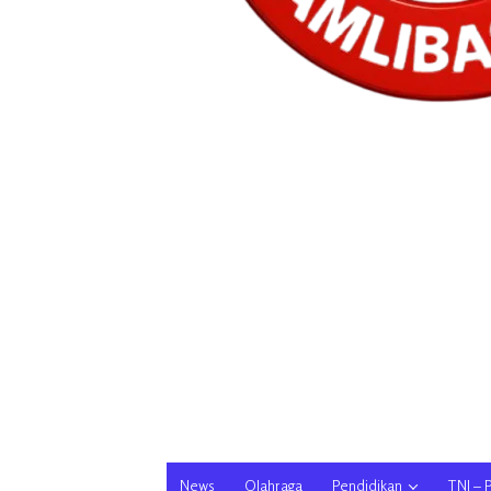
News
Olahraga
Pendidikan
TNI – 