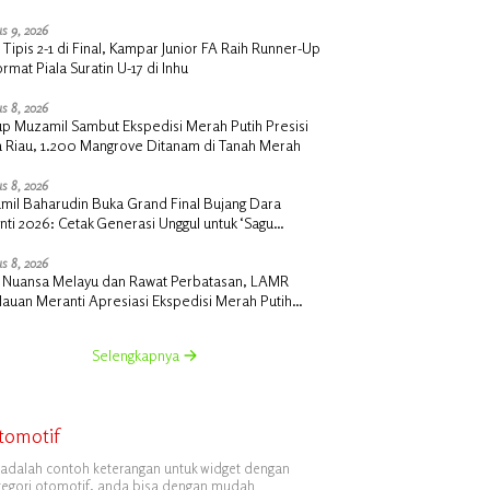
s 9, 2026
 Tipis 2-1 di Final, Kampar Junior FA Raih Runner-Up
rmat Piala Suratin U-17 di Inhu
s 8, 2026
p Muzamil Sambut Ekspedisi Merah Putih Presisi
a Riau, 1.200 Mangrove Ditanam di Tanah Merah
s 8, 2026
mil Baharudin Buka Grand Final Bujang Dara
ti 2026: Cetak Generasi Unggul untuk ‘Sagu
nti Mendunia’
s 8, 2026
t Nuansa Melayu dan Rawat Perbatasan, LAMR
auan Meranti Apresiasi Ekspedisi Merah Putih
si Polda Riau
Selengkapnya
tomotif
i adalah contoh keterangan untuk widget dengan
tegori otomotif, anda bisa dengan mudah