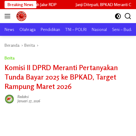
Langsung
mpuh Jalur RDP
Breaking News
Janji Ditepati, BPKAD Meranti Cairkan ADD Mei 20
ke
konten
News
Olahraga
Pendidikan
TNI – POLRI
Nasional
Seni – Buday
Beranda
Berita
Berita
Komisi II DPRD Meranti Pertanyakan
Tunda Bayar 2025 ke BPKAD, Target
Rampung Maret 2026
Redaksi
Januari 27, 2026