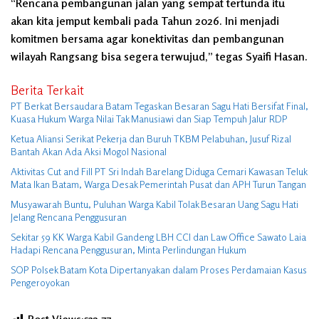
“Rencana pembangunan jalan yang sempat tertunda itu
akan kita jemput kembali pada Tahun 2026. Ini menjadi
komitmen bersama agar konektivitas dan pembangunan
wilayah Rangsang bisa segera terwujud,” tegas Syaifi Hasan.
Berita Terkait
PT Berkat Bersaudara Batam Tegaskan Besaran Sagu Hati Bersifat Final,
Kuasa Hukum Warga Nilai Tak Manusiawi dan Siap Tempuh Jalur RDP
Ketua Aliansi Serikat Pekerja dan Buruh TKBM Pelabuhan, Jusuf Rizal
Bantah Akan Ada Aksi Mogol Nasional
Aktivitas Cut and Fill PT Sri Indah Barelang Diduga Cemari Kawasan Teluk
Mata Ikan Batam, Warga Desak Pemerintah Pusat dan APH Turun Tangan
Musyawarah Buntu, Puluhan Warga Kabil Tolak Besaran Uang Sagu Hati
Jelang Rencana Penggusuran
Sekitar 59 KK Warga Kabil Gandeng LBH CCI dan Law Office Sawato Laia
Hadapi Rencana Penggusuran, Minta Perlindungan Hukum
SOP Polsek Batam Kota Dipertanyakan dalam Proses Perdamaian Kasus
Pengeroyokan