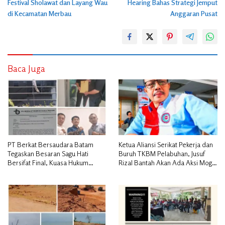
Festival Sholawat dan Layang Wau
Hearing Bahas Strategi Jemput
di Kecamatan Merbau
Anggaran Pusat
Baca Juga
PT Berkat Bersaudara Batam
Ketua Aliansi Serikat Pekerja dan
Tegaskan Besaran Sagu Hati
Buruh TKBM Pelabuhan, Jusuf
Bersifat Final, Kuasa Hukum
Rizal Bantah Akan Ada Aksi Mogol
Warga Nilai Tak Manusiawi dan
Nasional
Siap Tempuh Jalur RDP