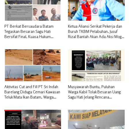
PT Berkat Bersaudara Batam
Ketua Aliansi Serikat Pekerja dan
Tegaskan Besaran Sagu Hati
Buruh TKBM Pelabuhan, Jusuf
Bersifat Final, Kuasa Hukum
Rizal Bantah Akan Ada Aksi Mogol
Warga Nilai Tak Manusiawi dan
Nasional
Siap Tempuh Jalur RDP
Aktivitas Cut and Fill PT Sri Indah
Musyawarah Buntu, Puluhan
Barelang Diduga Cemari Kawasan
Warga Kabil Tolak Besaran Uang
Teluk Mata Ikan Batam, Warga
Sagu Hati Jelang Rencana
Desak Pemerintah Pusat dan APH
Penggusuran
Turun Tangan