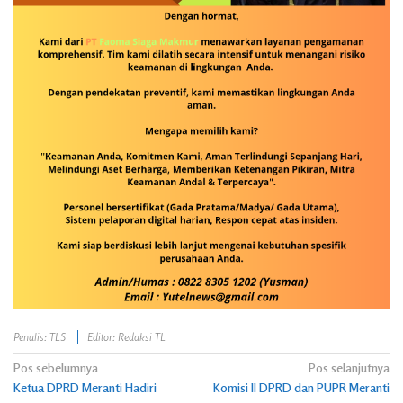
Penulis: TLS
Editor: Redaksi TL
Navigasi
Pos sebelumnya
Pos selanjutnya
Ketua DPRD Meranti Hadiri
Komisi II DPRD dan PUPR Meranti
pos