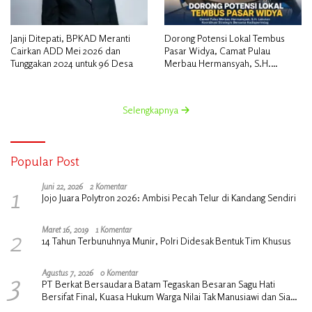
Janji Ditepati, BPKAD Meranti
Dorong Potensi Lokal Tembus
Cairkan ADD Mei 2026 dan
Pasar Widya, Camat Pulau
Tunggakan 2024 untuk 96 Desa
Merbau Hermansyah, S.H.
Lakukan Koordinasi Strategis
Bersama Kadisperindag
Selengkapnya
Popular Post
1
Juni 22, 2026
2 Komentar
Jojo Juara Polytron 2026: Ambisi Pecah Telur di Kandang Sendiri
2
Maret 16, 2019
1 Komentar
14 Tahun Terbunuhnya Munir, Polri Didesak Bentuk Tim Khusus
3
Agustus 7, 2026
0 Komentar
PT Berkat Bersaudara Batam Tegaskan Besaran Sagu Hati
Bersifat Final, Kuasa Hukum Warga Nilai Tak Manusiawi dan Siap
Tempuh Jalur RDP