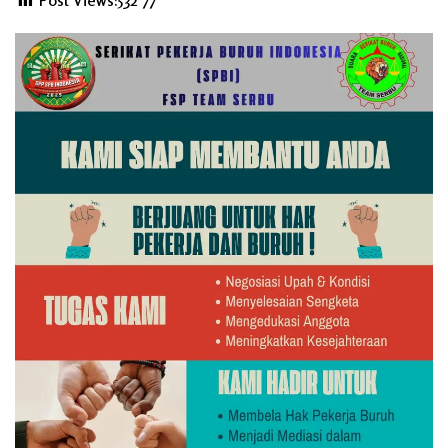
Post Views:532
77