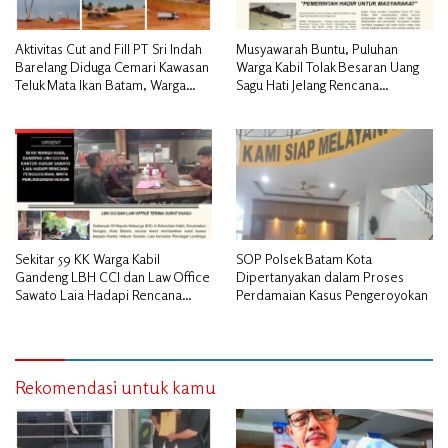
Aktivitas Cut and Fill PT Sri Indah
Musyawarah Buntu, Puluhan
Barelang Diduga Cemari Kawasan
Warga Kabil Tolak Besaran Uang
Teluk Mata Ikan Batam, Warga
Sagu Hati Jelang Rencana
Desak Pemerintah Pusat dan APH
Penggusuran
Turun Tangan
Sekitar 59 KK Warga Kabil
SOP Polsek Batam Kota
Gandeng LBH CCI dan Law Office
Dipertanyakan dalam Proses
Sawato Laia Hadapi Rencana
Perdamaian Kasus Pengeroyokan
Penggusuran, Minta Perlindungan
Hukum
Rekomendasi untuk kamu