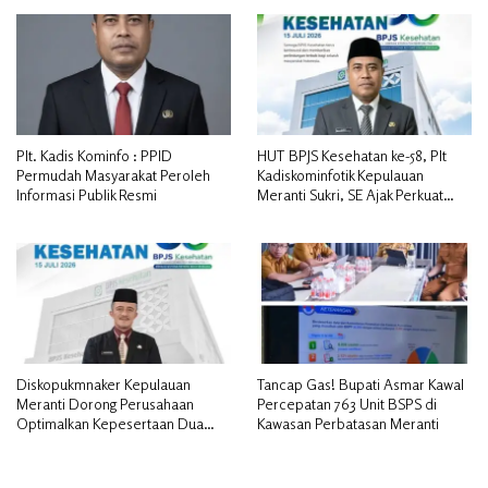
Plt. Kadis Kominfo : PPID
HUT BPJS Kesehatan ke-58, Plt
Permudah Masyarakat Peroleh
Kadiskominfotik Kepulauan
Informasi Publik Resmi
Meranti Sukri, SE Ajak Perkuat
Sinergitas
Diskopukmnaker Kepulauan
Tancap Gas! Bupati Asmar Kawal
Meranti Dorong Perusahaan
Percepatan 763 Unit BSPS di
Optimalkan Kepesertaan Dua
Kawasan Perbatasan Meranti
Program BPJS Bagi Pekerja