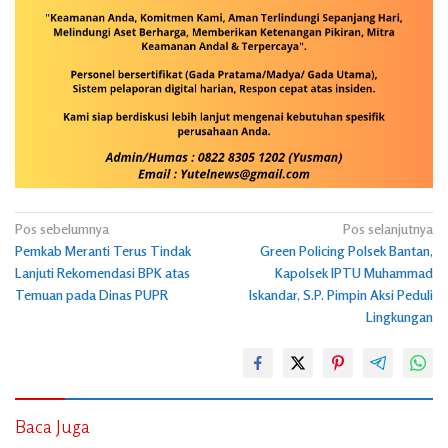
Navigasi
Pos sebelumnya
Pos selanjutnya
Pemkab Meranti Terus Tindak
Green Policing Polsek Bantan,
pos
Lanjuti Rekomendasi BPK atas
Kapolsek IPTU Muhammad
Temuan pada Dinas PUPR
Iskandar, S.P. Pimpin Aksi Peduli
Lingkungan
Baca Juga