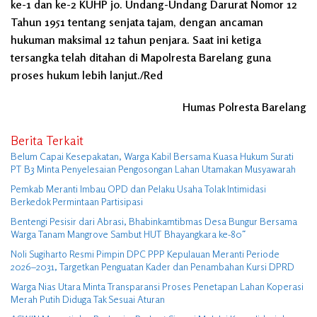
ke-1 dan ke-2 KUHP jo. Undang-Undang Darurat Nomor 12
Tahun 1951 tentang senjata tajam, dengan ancaman
hukuman maksimal 12 tahun penjara. Saat ini ketiga
tersangka telah ditahan di Mapolresta Barelang guna
proses hukum lebih lanjut./Red
Humas Polresta Barelang
Berita Terkait
Belum Capai Kesepakatan, Warga Kabil Bersama Kuasa Hukum Surati
PT B3 Minta Penyelesaian Pengosongan Lahan Utamakan Musyawarah
Pemkab Meranti Imbau OPD dan Pelaku Usaha Tolak Intimidasi
Berkedok Permintaan Partisipasi
Bentengi Pesisir dari Abrasi, Bhabinkamtibmas Desa Bungur Bersama
Warga Tanam Mangrove Sambut HUT Bhayangkara ke-80″
Noli Sugiharto Resmi Pimpin DPC PPP Kepulauan Meranti Periode
2026–2031, Targetkan Penguatan Kader dan Penambahan Kursi DPRD
Warga Nias Utara Minta Transparansi Proses Penetapan Lahan Koperasi
Merah Putih Diduga Tak Sesuai Aturan