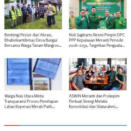
Bentengi Pesisir dari Abrasi,
Noli Sugiharto Resmi Pimpin DPC
Bhabinkamtibmas Desa Bungur
PPP Kepulauan Meranti Periode
Bersama Warga Tanam Mangrove
2026–2031, Targetkan Penguatan
Sambut HUT Bhayangkara ke-80″
Kader dan Penambahan Kursi
DPRD
Warga Nias Utara Minta
ASWIN Meranti dan Prokopim
Transparansi Proses Penetapan
Perkuat Sinergi Melalui
Lahan Koperasi Merah Putih
Konsolidasi dan Silaturahmi
Diduga Tak Sesuai Aturan
Jurnalistik