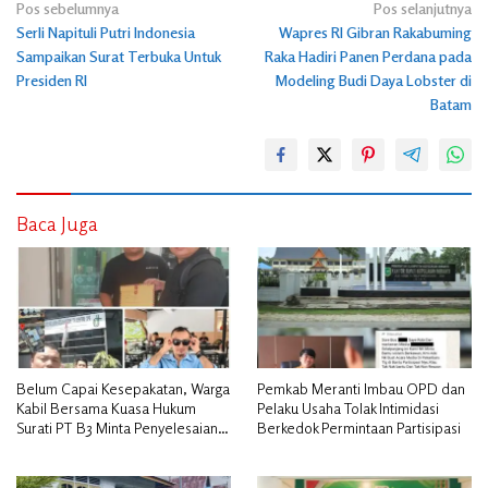
Navigasi
Pos sebelumnya
Pos selanjutnya
Serli Napituli Putri Indonesia
Wapres RI Gibran Rakabuming
pos
Sampaikan Surat Terbuka Untuk
Raka Hadiri Panen Perdana pada
Presiden RI
Modeling Budi Daya Lobster di
Batam
Baca Juga
Belum Capai Kesepakatan, Warga
Pemkab Meranti Imbau OPD dan
Kabil Bersama Kuasa Hukum
Pelaku Usaha Tolak Intimidasi
Surati PT B3 Minta Penyelesaian
Berkedok Permintaan Partisipasi
Pengosongan Lahan Utamakan
Musyawarah