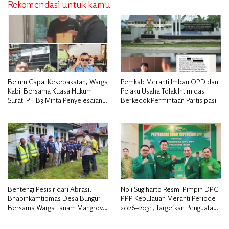
Rekomendasi untuk kamu
Belum Capai Kesepakatan, Warga
Pemkab Meranti Imbau OPD dan
Kabil Bersama Kuasa Hukum
Pelaku Usaha Tolak Intimidasi
Surati PT B3 Minta Penyelesaian
Berkedok Permintaan Partisipasi
Pengosongan Lahan Utamakan
Musyawarah
Bentengi Pesisir dari Abrasi,
Noli Sugiharto Resmi Pimpin DPC
Bhabinkamtibmas Desa Bungur
PPP Kepulauan Meranti Periode
Bersama Warga Tanam Mangrove
2026–2031, Targetkan Penguatan
Sambut HUT Bhayangkara ke-80″
Kader dan Penambahan Kursi
DPRD