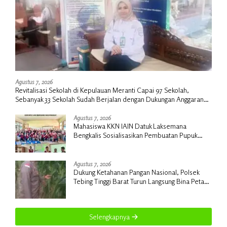
Agustus 7, 2026
Revitalisasi Sekolah di Kepulauan Meranti Capai 97 Sekolah,
Sebanyak 33 Sekolah Sudah Berjalan dengan Dukungan Anggaran
Rp18 Miliar
Agustus 7, 2026
Mahasiswa KKN IAIN Datuk Laksemana
Bengkalis Sosialisasikan Pembuatan Pupuk
Organik Cair dan NPK Cair di Desa Kedabu
Rapat
Agustus 7, 2026
Dukung Ketahanan Pangan Nasional, Polsek
Tebing Tinggi Barat Turun Langsung Bina Petani
Jagung Manis
Selengkapnya