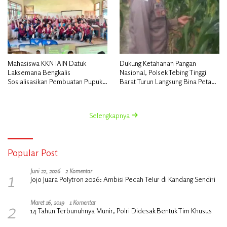
Mahasiswa KKN IAIN Datuk
Dukung Ketahanan Pangan
Laksemana Bengkalis
Nasional, Polsek Tebing Tinggi
Sosialisasikan Pembuatan Pupuk
Barat Turun Langsung Bina Petani
Organik Cair dan NPK Cair di
Jagung Manis
Desa Kedabu Rapat
Selengkapnya
Popular Post
1
Juni 22, 2026
2 Komentar
Jojo Juara Polytron 2026: Ambisi Pecah Telur di Kandang Sendiri
2
Maret 16, 2019
1 Komentar
14 Tahun Terbunuhnya Munir, Polri Didesak Bentuk Tim Khusus