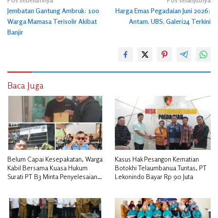
Navigasi
Jembatan Gantung Ambruk: 100
Harga Emas Pegadaian Juni 2026:
pos
Warga Mamasa Terisolir Akibat
Antam, UBS, Galeri24 Terkini
Banjir
Baca Juga
Belum Capai Kesepakatan, Warga
Kasus Hak Pesangon Kematian
Kabil Bersama Kuasa Hukum
Botokhi Telaumbanua Tuntas, PT
Surati PT B3 Minta Penyelesaian
Lekonindo Bayar Rp 90 Juta
Pengosongan Lahan Utamakan
Musyawarah