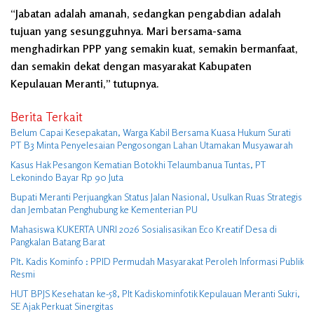
“Jabatan adalah amanah, sedangkan pengabdian adalah
tujuan yang sesungguhnya. Mari bersama-sama
menghadirkan PPP yang semakin kuat, semakin bermanfaat,
dan semakin dekat dengan masyarakat Kabupaten
Kepulauan Meranti,” tutupnya.
Berita Terkait
Belum Capai Kesepakatan, Warga Kabil Bersama Kuasa Hukum Surati
PT B3 Minta Penyelesaian Pengosongan Lahan Utamakan Musyawarah
Kasus Hak Pesangon Kematian Botokhi Telaumbanua Tuntas, PT
Lekonindo Bayar Rp 90 Juta
Bupati Meranti Perjuangkan Status Jalan Nasional, Usulkan Ruas Strategis
dan Jembatan Penghubung ke Kementerian PU
Mahasiswa KUKERTA UNRI 2026 Sosialisasikan Eco Kreatif Desa di
Pangkalan Batang Barat
Plt. Kadis Kominfo : PPID Permudah Masyarakat Peroleh Informasi Publik
Resmi
HUT BPJS Kesehatan ke-58, Plt Kadiskominfotik Kepulauan Meranti Sukri,
SE Ajak Perkuat Sinergitas