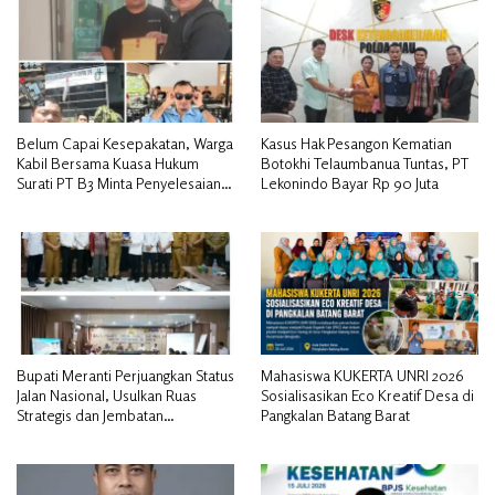
Belum Capai Kesepakatan, Warga
Kasus Hak Pesangon Kematian
Kabil Bersama Kuasa Hukum
Botokhi Telaumbanua Tuntas, PT
Surati PT B3 Minta Penyelesaian
Lekonindo Bayar Rp 90 Juta
Pengosongan Lahan Utamakan
Musyawarah
Bupati Meranti Perjuangkan Status
Mahasiswa KUKERTA UNRI 2026
Jalan Nasional, Usulkan Ruas
Sosialisasikan Eco Kreatif Desa di
Strategis dan Jembatan
Pangkalan Batang Barat
Penghubung ke Kementerian PU