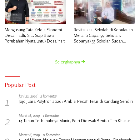
Mengusung Tata Kelola Ekonomi
Revitalisasi Sekolah di Kepulauan
Desa, Fadli, S.E. Siap Bawa
Meranti Capai 97 Sekolah,
Perubahan Nyata untuk Desa Insit
Sebanyak 33 Sekolah Sudah
Berjalan dengan Dukungan
Anggaran Rp18 Miliar
Selengkapnya
Popular Post
1
Juni 22, 2026
2 Komentar
Jojo Juara Polytron 2026: Ambisi Pecah Telur di Kandang Sendiri
2
Maret 16, 2019
1 Komentar
14 Tahun Terbunuhnya Munir, Polri Didesak Bentuk Tim Khusus
3
Maret 16, 2019
0 Komentar
2 Hari Hilang, Nelayan Tewas Mengambang di Pantai Cipalawah