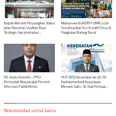
Bupati Meranti Perjuangkan Status
Mahasiswa KUKERTA UNRI 2026
Jalan Nasional, Usulkan Ruas
Sosialisasikan Eco Kreatif Desa di
Strategis dan Jembatan
Pangkalan Batang Barat
Penghubung ke Kementerian PU
Plt. Kadis Kominfo : PPID
HUT BPJS Kesehatan ke-58, Plt
Permudah Masyarakat Peroleh
Kadiskominfotik Kepulauan
Informasi Publik Resmi
Meranti Sukri, SE Ajak Perkuat
Sinergitas
Rekomendasi untuk kamu