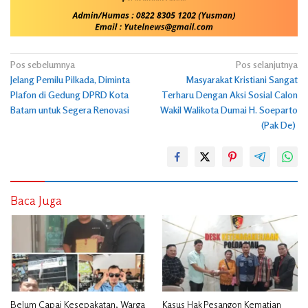
Navigasi
Pos sebelumnya
Pos selanjutnya
Jelang Pemilu Pilkada, Diminta
Masyarakat Kristiani Sangat
pos
Plafon di Gedung DPRD Kota
Terharu Dengan Aksi Sosial Calon
Batam untuk Segera Renovasi
Wakil Walikota Dumai H. Soeparto
(Pak De)
Baca Juga
Belum Capai Kesepakatan, Warga
Kasus Hak Pesangon Kematian