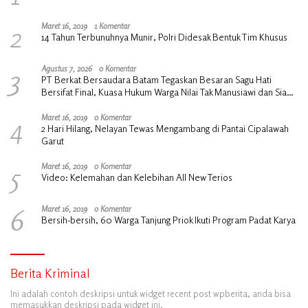
2
Maret 16, 2019
1 Komentar
14 Tahun Terbunuhnya Munir, Polri Didesak Bentuk Tim Khusus
3
Agustus 7, 2026
0 Komentar
PT Berkat Bersaudara Batam Tegaskan Besaran Sagu Hati
Bersifat Final, Kuasa Hukum Warga Nilai Tak Manusiawi dan Siap
Tempuh Jalur RDP
4
Maret 16, 2019
0 Komentar
2 Hari Hilang, Nelayan Tewas Mengambang di Pantai Cipalawah
Garut
5
Maret 16, 2019
0 Komentar
Video: Kelemahan dan Kelebihan All New Terios
6
Maret 16, 2019
0 Komentar
Bersih-bersih, 60 Warga Tanjung Priok Ikuti Program Padat Karya
Berita Kriminal
Ini adalah contoh deskripsi untuk widget recent post wpberita, anda bisa
memasukkan deskripsi pada widget ini.