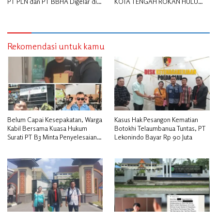
PT PLN dan PT BBHA Digelar di
KOTA TENGAH ROKAN HULU
Kantor Camat Bandar Laksamana
DIDUGA MEMANIPULASI STATUS
PEKERJA
Rekomendasi untuk kamu
Belum Capai Kesepakatan, Warga
Kasus Hak Pesangon Kematian
Kabil Bersama Kuasa Hukum
Botokhi Telaumbanua Tuntas, PT
Surati PT B3 Minta Penyelesaian
Lekonindo Bayar Rp 90 Juta
Pengosongan Lahan Utamakan
Musyawarah