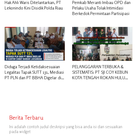
Hak Ahli Waris Ditelantarkan, PT
Pemkab Meranti Imbau OPD dan
Lekonindo Kini Disidik Polda Riau
Pelaku Usaha Tolak Intimidasi
Berkedok Permintaan Partisipasi
Diduga Terjadi Ketidaksesuaian
PELANGGARAN TERBUKA &
Legalitas Tapak SUTT 131, Mediasi
SISTEMATIS: PT SJI COY KEBUN
PT PLN dan PT BBHA Digelar di
KOTA TENGAH ROKAN HULU
Kantor Camat Bandar Laksamana
DIDUGA MEMANIPULASI STATUS
PEKERJA
Berita Terbaru
Ini adalah contoh judul deskripsi yang bisa anda isi dan sesuaikan
pada widget