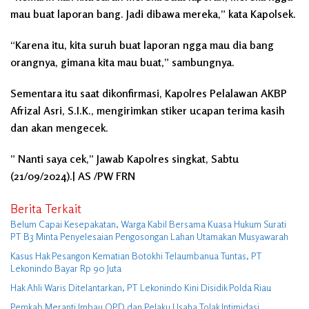
mau buat laporan bang. Jadi dibawa mereka,” kata Kapolsek.
“Karena itu, kita suruh buat laporan ngga mau dia bang
orangnya, gimana kita mau buat,” sambungnya.
Sementara itu saat dikonfirmasi, Kapolres Pelalawan AKBP
Afrizal Asri, S.I.K., mengirimkan stiker ucapan terima kasih
dan akan mengecek.
” Nanti saya cek,” Jawab Kapolres singkat, Sabtu
(21/09/2024).| AS /PW FRN
Berita Terkait
Belum Capai Kesepakatan, Warga Kabil Bersama Kuasa Hukum Surati
PT B3 Minta Penyelesaian Pengosongan Lahan Utamakan Musyawarah
Kasus Hak Pesangon Kematian Botokhi Telaumbanua Tuntas, PT
Lekonindo Bayar Rp 90 Juta
Hak Ahli Waris Ditelantarkan, PT Lekonindo Kini Disidik Polda Riau
Pemkab Meranti Imbau OPD dan Pelaku Usaha Tolak Intimidasi