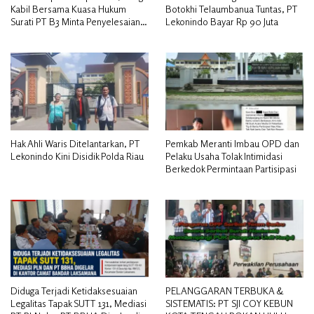
Kabil Bersama Kuasa Hukum
Botokhi Telaumbanua Tuntas, PT
Surati PT B3 Minta Penyelesaian
Lekonindo Bayar Rp 90 Juta
Pengosongan Lahan Utamakan
Musyawarah
Hak Ahli Waris Ditelantarkan, PT
Pemkab Meranti Imbau OPD dan
Lekonindo Kini Disidik Polda Riau
Pelaku Usaha Tolak Intimidasi
Berkedok Permintaan Partisipasi
Diduga Terjadi Ketidaksesuaian
PELANGGARAN TERBUKA &
Legalitas Tapak SUTT 131, Mediasi
SISTEMATIS: PT SJI COY KEBUN