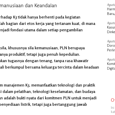
emanusiaan dan Keandalan
Agustu
Harm
Baru,
hadap K3 tidak hanya berhenti pada kegiatan
lah bagian dari etos kerja yang tertanam kuat, di mana
Agustu
Kasus
njadi fondasi utama dalam setiap pengambilan
Dink
Sosia
Agustu
Doron
sila, khususnya sila kemanusiaan, PLN berupaya
Perl
anya produktif, tetapi juga penuh kepedulian.
Agustu
nkan tugasnya dengan tenang, tanpa rasa khawatir
Komit
bali berkumpul bersama keluarga tercinta dalam keadaan
Digit
m manajemen K3, memanfaatkan teknologi dan praktik
si dalam pelatihan, teknologi keselamatan, dan budaya
 adalah bukti nyata dari komitmen PLN untuk menjadi
O
enyediaan listrik, tetapi juga bertanggung jawab
In
ka