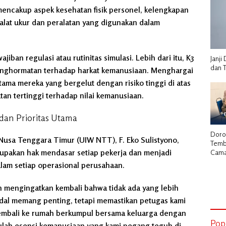
encakup aspek kesehatan fisik personel, kelengkapan
s alat ukur dan peralatan yang digunakan dalam
ban regulasi atau rutinitas simulasi. Lebih dari itu, K3
Janj
dan 
enghormatan terhadap harkat kemanusiaan. Menghargai
tama mereka yang bergelut dengan risiko tinggi di atas
tan tertinggi terhadap nilai kemanusiaan.
dan Prioritas Utama
Doro
usa Tenggara Timur (UIW NTT), F. Eko Sulistyono,
Temb
pakan hak mendasar setiap pekerja dan menjadi
Cama
Herm
dalam setiap operasional perusahaan.
Laku
Stra
in mengingatkan kembali bahwa tidak ada yang lebih
Kadi
andal memang penting, tetapi memastikan petugas kami
kembali ke rumah berkumpul bersama keluarga dengan
Pop
Itulah esensi kemanusiaan yang kami pegang teguh di