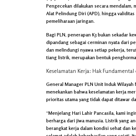
Pengecekan dilakukan secara mendalam, m
Alat Pelindung Diri (APD), hingga validita
pemeliharaan jaringan.
Bagi PLN, penerapan K3 bukan sekadar kewaji
dipandang sebagai cerminan nyata dari p
dan melindungi nyawa setiap pekerja, teru
tiang listrik, merupakan bentuk penghorma
Keselamatan Kerja: Hak Fundamental 
General Manager PLN Unit Induk Wilayah N
menekankan bahwa keselamatan kerja meru
prioritas utama yang tidak dapat ditawar 
“Menjelang Hari Lahir Pancasila, kami ing
berharga dari jiwa manusia. Listrik yang 
berangkat kerja dalam kondisi sehat dan 
selamat adalah keberhasilan yang sejati. 