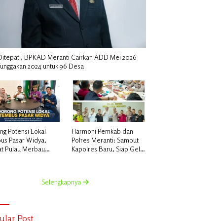
i Ditepati, BPKAD Meranti Cairkan ADD Mei 2026
Tunggakan 2024 untuk 96 Desa
ng Potensi Lokal
Harmoni Pemkab dan
us Pasar Widya,
Polres Meranti: Sambut
t Pulau Merbau
Kapolres Baru, Siap Gelar
ansyah, S.H.
Ekspedisi Merah Putih
kan Koordinasi
tegis Bersama
Selengkapnya
sperindag
ular Post