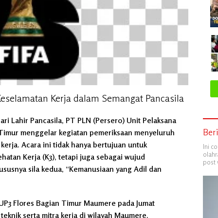
Keselamatan Kerja dalam Semangat Pancasila
ri Lahir Pancasila, PT PLN (Persero) Unit Pelaksana
Ber
 Timur menggelar kegiatan pemeriksaan menyeluruh
erja. Acara ini tidak hanya bertujuan untuk
Ini c
olahr
tan Kerja (K3), tetapi juga sebagai wujud
post 
khususnya sila kedua, “Kemanusiaan yang Adil dan
 UP3 Flores Bagian Timur Maumere pada Jumat
 teknik serta mitra kerja di wilayah Maumere.