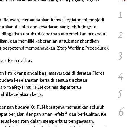
1
o Riduwan, menambahkan bahwa kegiatan ini menjadi
kan disiplin dan kesadaran yang lebih tinggi di
2
l diingatkan untuk tidak pernah meremehkan prosedur
erikan, dan memiliki keberanian untuk menghentikan
g berpotensi membahayakan (Stop Working Procedure).
3
nan Berkualitas
4
listrik yang andal bagi masyarakat di daratan Flores
budaya keselamatan kerja di semua tingkatan
 “Safety First”, PLN optimis dapat terus
5
nihil kecelakaan kerja.
 dengan budaya K3, PLN berupaya memastikan seluruh
6
pat berjalan dengan aman, efektif, dan berkualitas. Ke
erus konsisten dalam memperkuat pengawasan,