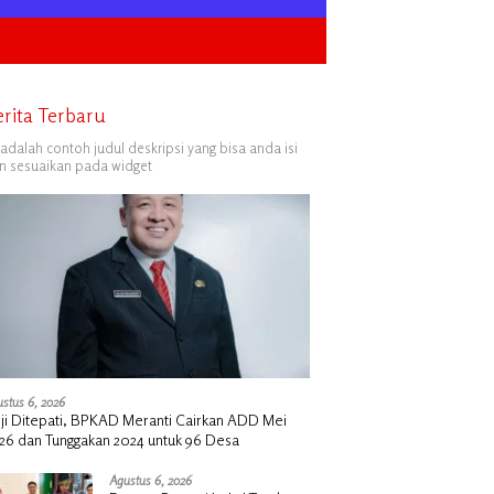
erita Terbaru
i adalah contoh judul deskripsi yang bisa anda isi
n sesuaikan pada widget
stus 6, 2026
nji Ditepati, BPKAD Meranti Cairkan ADD Mei
26 dan Tunggakan 2024 untuk 96 Desa
Agustus 6, 2026