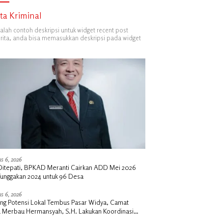
ita Kriminal
dalah contoh deskripsi untuk widget recent post
ita, anda bisa memasukkan deskripsi pada widget
s 6, 2026
i Ditepati, BPKAD Meranti Cairkan ADD Mei 2026
Tunggakan 2024 untuk 96 Desa
s 6, 2026
ng Potensi Lokal Tembus Pasar Widya, Camat
u Merbau Hermansyah, S.H. Lakukan Koordinasi
tegis Bersama Kadisperindag