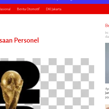
asional
Berita Otomotif
DKI Jakarta
B
In
da
saan Personel
Agu
Ja
20