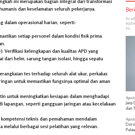
ngkah ini merupakan bagian integral dari transformasi
humanis dan keselamatan seluruh pekerjanya.
Ber
Ini a
 dalam operasional harian, seperti:
wpber
ini.
stikan setiap personel dalam kondisi fisik prima
an.
):
Verifikasi kelengkapan dan kualitas APD yang
i dari helm, sarung tangan isolasi, hingga sepatu
rangkaian tes terhadap seluruh alat ukur, perkakas
aringan untuk memastikan fungsinya optimal dan aman
utin untuk meningkatkan kesiapan dalam menghadapi
Agustu
Janj
 di lapangan, seperti gangguan jaringan atau kecelakaan
dan 
 kompetensi teknis dan pemahaman mendalam
Agustu
Doro
 melalui berbagai sesi pelatihan yang relevan.
Pula
Stra