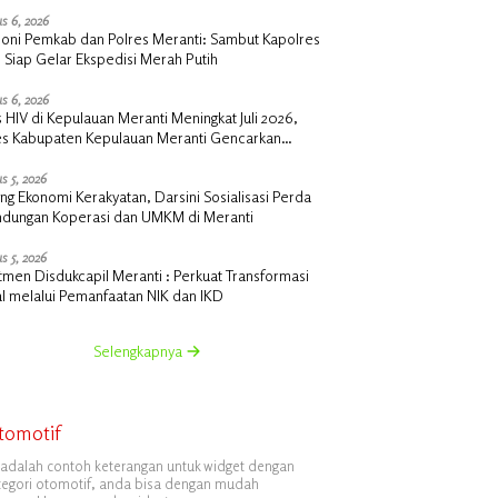
s 6, 2026
oni Pemkab dan Polres Meranti: Sambut Kapolres
 Siap Gelar Ekspedisi Merah Putih
s 6, 2026
 HIV di Kepulauan Meranti Meningkat Juli 2026,
es Kabupaten Kepulauan Meranti Gencarkan
lisasi dan Skrining
s 5, 2026
g Ekonomi Kerakyatan, Darsini Sosialisasi Perda
indungan Koperasi dan UMKM di Meranti
s 5, 2026
men Disdukcapil Meranti : Perkuat Transformasi
al melalui Pemanfaatan NIK dan IKD
Selengkapnya
tomotif
i adalah contoh keterangan untuk widget dengan
tegori otomotif, anda bisa dengan mudah