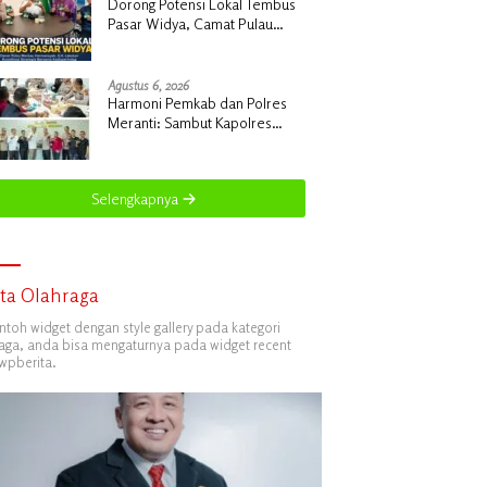
Dorong Potensi Lokal Tembus
Pasar Widya, Camat Pulau
Merbau Hermansyah, S.H.
Lakukan Koordinasi Strategis
Bersama Kadisperindag
Agustus 6, 2026
Harmoni Pemkab dan Polres
Meranti: Sambut Kapolres
Baru, Siap Gelar Ekspedisi
Merah Putih
Selengkapnya
ita Olahraga
ontoh widget dengan style gallery pada kategori
aga, anda bisa mengaturnya pada widget recent
wpberita.