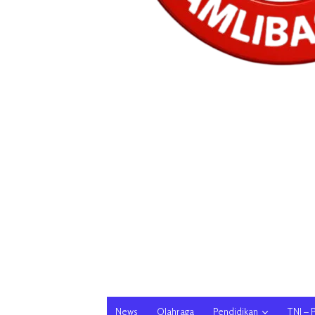
News
Olahraga
Pendidikan
TNI – 