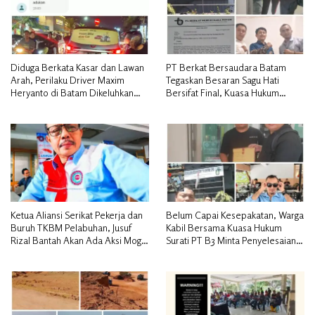
Diduga Berkata Kasar dan Lawan
PT Berkat Bersaudara Batam
Arah, Perilaku Driver Maxim
Tegaskan Besaran Sagu Hati
Heryanto di Batam Dikeluhkan
Bersifat Final, Kuasa Hukum
Pelanggan
Warga Nilai Tak Manusiawi dan
Siap Tempuh Jalur RDP
Ketua Aliansi Serikat Pekerja dan
Belum Capai Kesepakatan, Warga
Buruh TKBM Pelabuhan, Jusuf
Kabil Bersama Kuasa Hukum
Rizal Bantah Akan Ada Aksi Mogol
Surati PT B3 Minta Penyelesaian
Nasional
Pengosongan Lahan Utamakan
Musyawarah