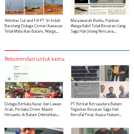
Aktivitas Cut and Fill PT Sri Indah
Musyawarah Buntu, Puluhan
Barelang Diduga Cemari Kawasan
Warga Kabil Tolak Besaran Uang
Teluk Mata Ikan Batam, Warga
Sagu Hati Jelang Rencana
Desak Pemerintah Pusat dan APH
Penggusuran
Turun Tangan
Rekomendasi untuk kamu
Diduga Berkata Kasar dan Lawan
PT Berkat Bersaudara Batam
Arah, Perilaku Driver Maxim
Tegaskan Besaran Sagu Hati
Heryanto di Batam Dikeluhkan
Bersifat Final, Kuasa Hukum
Pelanggan
Warga Nilai Tak Manusiawi dan
Siap Tempuh Jalur RDP