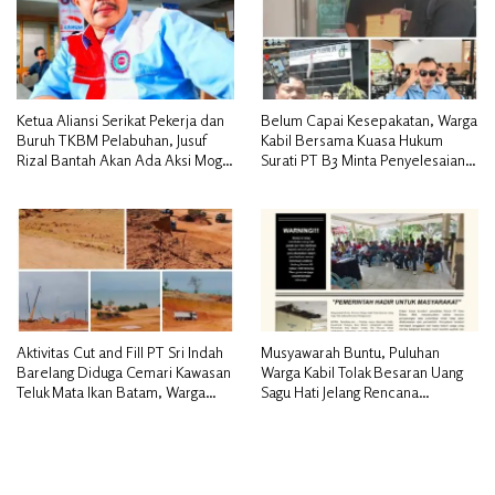
Ketua Aliansi Serikat Pekerja dan
Belum Capai Kesepakatan, Warga
Buruh TKBM Pelabuhan, Jusuf
Kabil Bersama Kuasa Hukum
Rizal Bantah Akan Ada Aksi Mogol
Surati PT B3 Minta Penyelesaian
Nasional
Pengosongan Lahan Utamakan
Musyawarah
Aktivitas Cut and Fill PT Sri Indah
Musyawarah Buntu, Puluhan
Barelang Diduga Cemari Kawasan
Warga Kabil Tolak Besaran Uang
Teluk Mata Ikan Batam, Warga
Sagu Hati Jelang Rencana
Desak Pemerintah Pusat dan APH
Penggusuran
Turun Tangan