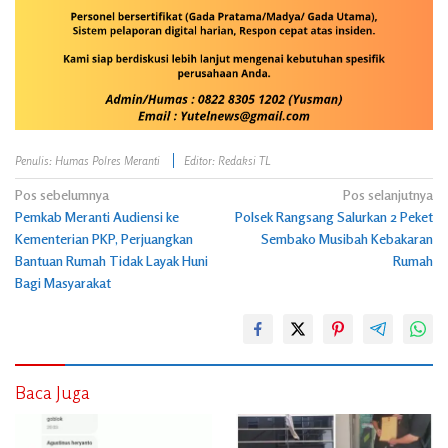
Penulis: Humas Polres Meranti
Editor: Redaksi TL
Navigasi
Pos sebelumnya
Pos selanjutnya
Pemkab Meranti Audiensi ke
Polsek Rangsang Salurkan 2 Peket
pos
Kementerian PKP, Perjuangkan
Sembako Musibah Kebakaran
Bantuan Rumah Tidak Layak Huni
Rumah
Bagi Masyarakat
Baca Juga