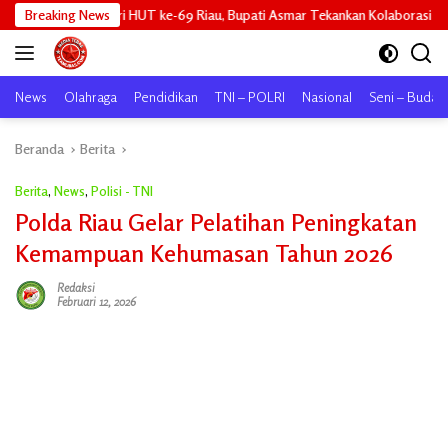
Langsung
iri HUT ke-69 Riau, Bupati Asmar Tekankan Kolaborasi dan Pemerataan Pe
Breaking News
ke
konten
News
Olahraga
Pendidikan
TNI – POLRI
Nasional
Seni – Buday
Beranda
Berita
Berita
,
News
,
Polisi - TNI
Polda Riau Gelar Pelatihan Peningkatan
Kemampuan Kehumasan Tahun 2026
Redaksi
Februari 12, 2026