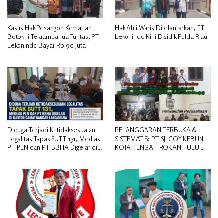
Kasus Hak Pesangon Kematian
Hak Ahli Waris Ditelantarkan, PT
Botokhi Telaumbanua Tuntas, PT
Lekonindo Kini Disidik Polda Riau
Lekonindo Bayar Rp 90 Juta
Diduga Terjadi Ketidaksesuaian
PELANGGARAN TERBUKA &
Legalitas Tapak SUTT 131, Mediasi
SISTEMATIS: PT SJI COY KEBUN
PT PLN dan PT BBHA Digelar di
KOTA TENGAH ROKAN HULU
Kantor Camat Bandar Laksamana
DIDUGA MEMANIPULASI STATUS
PEKERJA