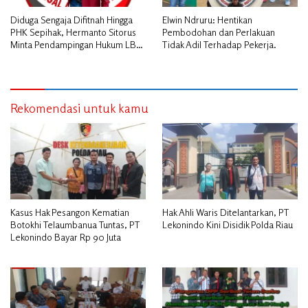
Diduga Sengaja Difitnah Hingga
Elwin Ndruru: Hentikan
PHK Sepihak, Hermanto Sitorus
Pembodohan dan Perlakuan
Minta Pendampingan Hukum LBH
Tidak Adil Terhadap Pekerja.
PAI Riau.
Rekomendasi untuk kamu
Kasus Hak Pesangon Kematian
Hak Ahli Waris Ditelantarkan, PT
Botokhi Telaumbanua Tuntas, PT
Lekonindo Kini Disidik Polda Riau
Lekonindo Bayar Rp 90 Juta