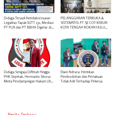
Diduga Terjadi Ketidaksesuaian
PELANGGARAN TERBUKA &
Legalitas Tapak SUTT 131, Mediasi
SISTEMATIS: PT SJI COY KEBUN
PT PLN dan PT BBHA Digelar di
KOTA TENGAH ROKAN HULU
Kantor Camat Bandar Laksamana
DIDUGA MEMANIPULASI STATUS
PEKERJA
Diduga Sengaja Difitnah Hingga
Elwin Ndruru: Hentikan
PHK Sepihak, Hermanto Sitorus
Pembodohan dan Perlakuan
Minta Pendampingan Hukum LBH
Tidak Adil Terhadap Pekerja.
PAI Riau.
Berita Terbaru