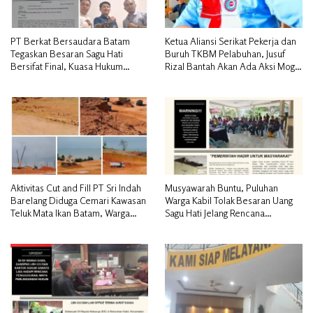
PT Berkat Bersaudara Batam
Ketua Aliansi Serikat Pekerja dan
Tegaskan Besaran Sagu Hati
Buruh TKBM Pelabuhan, Jusuf
Bersifat Final, Kuasa Hukum
Rizal Bantah Akan Ada Aksi Mogol
Warga Nilai Tak Manusiawi dan
Nasional
Siap Tempuh Jalur RDP
Aktivitas Cut and Fill PT Sri Indah
Musyawarah Buntu, Puluhan
Barelang Diduga Cemari Kawasan
Warga Kabil Tolak Besaran Uang
Teluk Mata Ikan Batam, Warga
Sagu Hati Jelang Rencana
Desak Pemerintah Pusat dan APH
Penggusuran
Turun Tangan