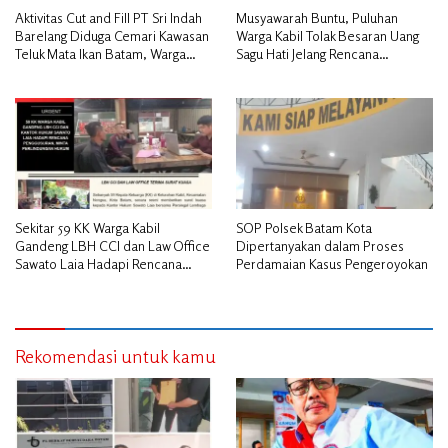
Aktivitas Cut and Fill PT Sri Indah
Musyawarah Buntu, Puluhan
Barelang Diduga Cemari Kawasan
Warga Kabil Tolak Besaran Uang
Teluk Mata Ikan Batam, Warga
Sagu Hati Jelang Rencana
Desak Pemerintah Pusat dan APH
Penggusuran
Turun Tangan
Sekitar 59 KK Warga Kabil
SOP Polsek Batam Kota
Gandeng LBH CCI dan Law Office
Dipertanyakan dalam Proses
Sawato Laia Hadapi Rencana
Perdamaian Kasus Pengeroyokan
Penggusuran, Minta Perlindungan
Hukum
Rekomendasi untuk kamu