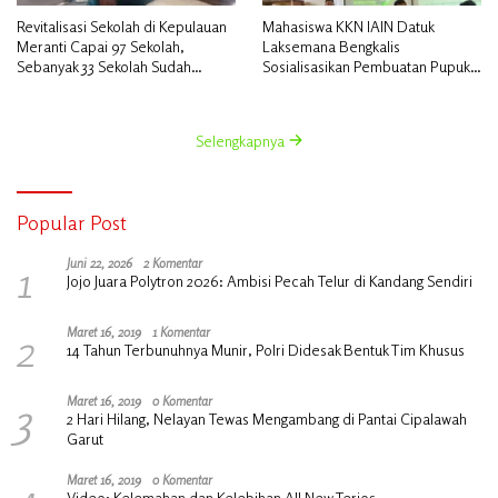
Revitalisasi Sekolah di Kepulauan
Mahasiswa KKN IAIN Datuk
Meranti Capai 97 Sekolah,
Laksemana Bengkalis
Sebanyak 33 Sekolah Sudah
Sosialisasikan Pembuatan Pupuk
Berjalan dengan Dukungan
Organik Cair dan NPK Cair di
Anggaran Rp18 Miliar
Desa Kedabu Rapat
Selengkapnya
Popular Post
1
Juni 22, 2026
2 Komentar
Jojo Juara Polytron 2026: Ambisi Pecah Telur di Kandang Sendiri
2
Maret 16, 2019
1 Komentar
14 Tahun Terbunuhnya Munir, Polri Didesak Bentuk Tim Khusus
3
Maret 16, 2019
0 Komentar
2 Hari Hilang, Nelayan Tewas Mengambang di Pantai Cipalawah
Garut
4
Maret 16, 2019
0 Komentar
Video: Kelemahan dan Kelebihan All New Terios