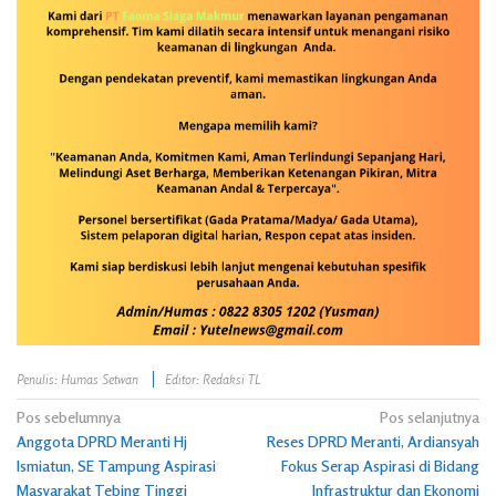
Penulis: Humas Setwan
Editor: Redaksi TL
Navigasi
Pos sebelumnya
Pos selanjutnya
Anggota DPRD Meranti Hj
Reses DPRD Meranti, Ardiansyah
pos
Ismiatun, SE Tampung Aspirasi
Fokus Serap Aspirasi di Bidang
Masyarakat Tebing Tinggi
Infrastruktur dan Ekonomi