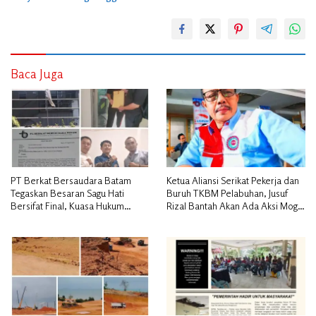
Baca Juga
PT Berkat Bersaudara Batam
Ketua Aliansi Serikat Pekerja dan
Tegaskan Besaran Sagu Hati
Buruh TKBM Pelabuhan, Jusuf
Bersifat Final, Kuasa Hukum
Rizal Bantah Akan Ada Aksi Mogol
Warga Nilai Tak Manusiawi dan
Nasional
Siap Tempuh Jalur RDP