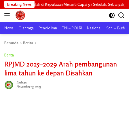
Langsung
kolah di Kepulauan Meranti Capai 97 Sekolah, Sebanyak 33 Sekolah Sudah Ber
Breaking News
ke
konten
News
Olahraga
Pendidikan
TNI – POLRI
Nasional
Seni – Buday
Beranda
Berita
Berita
RPJMD 2025–2029 Arah pembangunan
lima tahun ke depan Disahkan
Redaksi
November 13, 2025