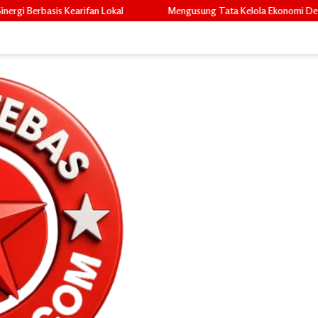
Mengusung Tata Kelola Ekonomi Desa, Fadli, S.E. Siap Bawa Peruba