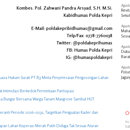
Agustu
Kombes. Pol. Zahwani Pandra Arsyad, S.H. M.Si.
Revit
Kabidhumas Polda Kepri
Seko
Duku
Agustu
E-Mail: poldakepribidhumas@gmail.com
Maha
Telp/Fax: 0778-7760038
Sosi
Cair
Twitter: @poldakeprihumas
Agustu
FB: Humas Polda Kepri
Dukun
Barat
IG: @humaspoldakepri
Agustu
Polse
Jagu
uasa Hukum Surati PT B3 Minta Penyelesaian Pengosongan Lahan
Intimidasi Berkedok Permintaan Partisipasi
Desa Bungur Bersama Warga Tanam Mangrove Sambut HUT
O
eranti Periode 2026–2031, Targetkan Penguatan Kader dan
In
apan Lahan Koperasi Merah Putih Diduga Tak Sesuai Aturan
ka