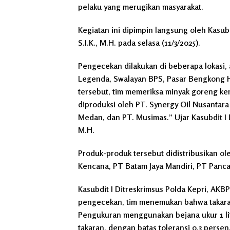
pelaku yang merugikan masyarakat.
Kegiatan ini dipimpin langsung oleh Kasubd
S.I.K., M.H. pada selasa (11/3/2025).
Pengecekan dilakukan di beberapa lokasi, 
Legenda, Swalayan BPS, Pasar Bengkong H
tersebut, tim memeriksa minyak goreng kema
diproduksi oleh PT. Synergy Oil Nusantar
Medan, dan PT. Musimas.” Ujar Kasubdit I D
M.H.
Produk-produk tersebut didistribusikan o
Kencana, PT Batam Jaya Mandiri, PT Panca
Kasubdit I Ditreskrimsus Polda Kepri, AKBP 
pengecekan, tim menemukan bahwa takaran
Pengukuran menggunakan bejana ukur 1 lit
takaran, dengan batas toleransi 0,3 persen