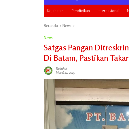
Kejahatan
Pendidikan
Internasional
N
Beranda
News
News
Satgas Pangan Ditreskri
Di Batam, Pastikan Taka
Redaksi
Maret 12, 2025