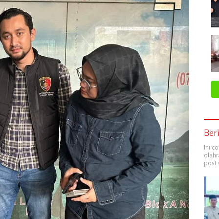
Ber
Ini c
olahr
post 