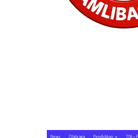
News
Olahraga
Pendidikan
TNI – 