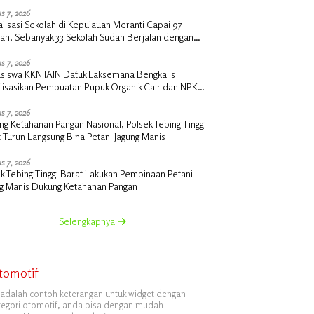
s 7, 2026
alisasi Sekolah di Kepulauan Meranti Capai 97
lah, Sebanyak 33 Sekolah Sudah Berjalan dengan
ngan Anggaran Rp18 Miliar
s 7, 2026
siswa KKN IAIN Datuk Laksemana Bengkalis
alisasikan Pembuatan Pupuk Organik Cair dan NPK
 di Desa Kedabu Rapat
s 7, 2026
g Ketahanan Pangan Nasional, Polsek Tebing Tinggi
 Turun Langsung Bina Petani Jagung Manis
s 7, 2026
k Tebing Tinggi Barat Lakukan Pembinaan Petani
ng Manis Dukung Ketahanan Pangan
Selengkapnya
tomotif
i adalah contoh keterangan untuk widget dengan
tegori otomotif, anda bisa dengan mudah