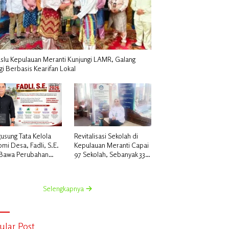
slu Kepulauan Meranti Kunjungi LAMR, Galang
gi Berbasis Kearifan Lokal
usung Tata Kelola
Revitalisasi Sekolah di
mi Desa, Fadli, S.E.
Kepulauan Meranti Capai
 Bawa Perubahan
97 Sekolah, Sebanyak 33
 untuk Desa Insit
Sekolah Sudah Berjalan
dengan Dukungan
Anggaran Rp18 Miliar
Selengkapnya
ular Post