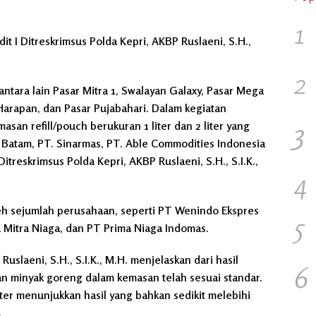
1
it I Ditreskrimsus Polda Kepri, AKBP Ruslaeni, S.H.,
2
antara lain Pasar Mitra 1, Swalayan Galaxy, Pasar Mega
arapan, dan Pasar Pujabahari. Dalam kegiatan
3
san refill/pouch berukuran 1 liter dan 2 liter yang
a Batam, PT. Sinarmas, PT. Able Commodities Indonesia
itreskrimsus Polda Kepri, AKBP Ruslaeni, S.H., S.I.K.,
4
leh sejumlah perusahaan, seperti PT Wenindo Ekspres
5
 Mitra Niaga, dan PT Prima Niaga Indomas.
Ruslaeni, S.H., S.I.K., M.H. menjelaskan dari hasil
6
 minyak goreng dalam kemasan telah sesuai standar.
er menunjukkan hasil yang bahkan sedikit melebihi
.