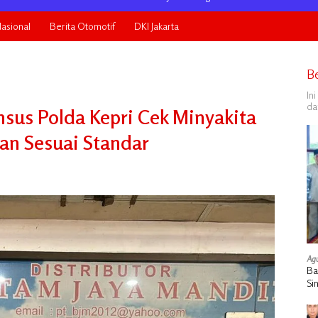
asional
Berita Otomotif
DKI Jakarta
B
In
da
msus Polda Kepri Cek Minyakita
ran Sesuai Standar
Agu
Ba
Si