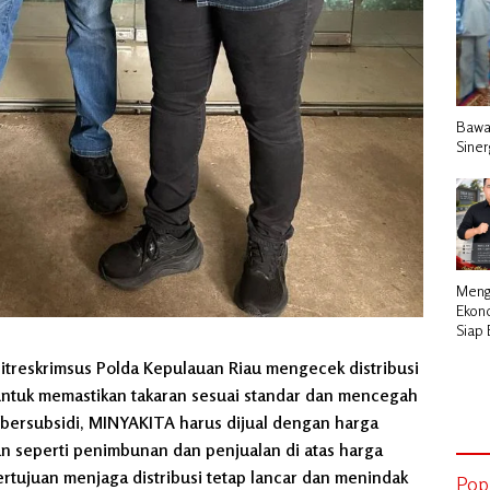
Bawa
Siner
Meng
Ekono
Siap
Nyata
itreskrimsus Polda Kepulauan Riau mengecek distribusi
ntuk memastikan takaran sesuai standar dan mencegah
bersubsidi, MINYAKITA harus dijual dengan harga
an seperti penimbunan dan penjualan di atas harga
ertujuan menjaga distribusi tetap lancar dan menindak
Pop