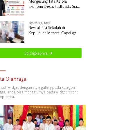
Mengusung Tata Kelola
Ekonomi Desa, Fadli, S.E. Siap
Bawa Perubahan Nyata untuk
Desa Insit
Agustus 7, 2026
Revitalisasi Sekolah di
Kepulauan Meranti Capai 97
Sekolah, Sebanyak 33 Sekolah
Sudah Berjalan dengan
Dukungan Anggaran Rp18 Miliar
Selengkapnya
ita Olahraga
ontoh widget dengan style gallery pada kategori
aga, anda bisa mengaturnya pada widget recent
wpberita.