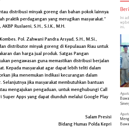
Ber
tau distribusi minyak goreng dan bahan pokok lainnya
Ini a
h praktik perdagangan yang merugikan masyarakat.”
wpber
 AKBP Ruslaeni, S.H., S.I.K., M.H.
ini.
Kombes. Pol. Zahwani Pandra Arsyad, S.H., M.Si.,
n distributor minyak goreng di Kepulauan Riau untuk
akaran dan harga jual produk. Satgas Pangan
akukan pengawasan guna memastikan distribusi berjalan
t. Kepada masyarakat agar dapat lebih teliti dalam
rkan jika menemukan indikasi kecurangan dalam
ar. Selanjutnya jika masyarakat membutuhkan bantuan
, atau mengajukan pengaduan, untuk menghubungi Call
Agustu
ri Super Apps yang dapat diunduh melalui Google Play
Bawa
Siner
Agustu
Salam Presisi
Mengu
Bidang Humas Polda Kepri
Bawa