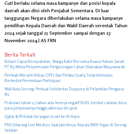
Cuti berlaku selama masa kampanye dan posisi kepala
daerah akan diisi oleh Penjabat Sementara. Di luar
tanggungan Negara diberlakukan selama masa kampanye
pemilihan Kepala Daerah dan Wakil Daerah serentak Tahun
2024 sejak tanggal 25 September sampai dengan 23
November 2024.| AS FRN
Berita Terkait
Belum Capai Kesepakatan, Warga Kabil Bersama Kuasa Hukum Surati
PT B3 Minta Penyelesaian Pengosongan Lahan Utamakan Musyawarah
Pemkab Meranti Imbau OPD dan Pelaku Usaha Tolak Intimidasi
Berkedok Permintaan Partisipasi
Wali Kota Sorong: Perkuat Solidaritas Diaspora di Pelantikan Pengurus
IKL
Prabowo tahan 1,5 tahun atas kinerja negatif BGN, berikut catatan dosa
para pimpinannya hingga akhirnya dicopot
Qatar & RI Kutuk Serangan Israel ke Al-Aqsa
PNS Dilarang Live Medsos Saat Jam Kerja: Kepala BKN Tegas di Sorong
Selatan