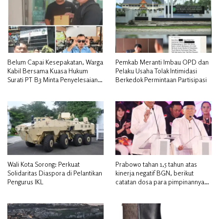
Belum Capai Kesepakatan, Warga
Pemkab Meranti Imbau OPD dan
Kabil Bersama Kuasa Hukum
Pelaku Usaha Tolak Intimidasi
Surati PT B3 Minta Penyelesaian
Berkedok Permintaan Partisipasi
Pengosongan Lahan Utamakan
Musyawarah
Wali Kota Sorong: Perkuat
Prabowo tahan 1,5 tahun atas
Solidaritas Diaspora di Pelantikan
kinerja negatif BGN, berikut
Pengurus IKL
catatan dosa para pimpinannya
hingga akhirnya dicopot