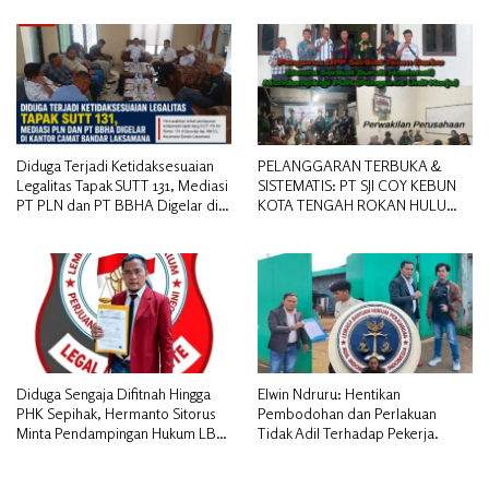
Diduga Terjadi Ketidaksesuaian
PELANGGARAN TERBUKA &
Legalitas Tapak SUTT 131, Mediasi
SISTEMATIS: PT SJI COY KEBUN
PT PLN dan PT BBHA Digelar di
KOTA TENGAH ROKAN HULU
Kantor Camat Bandar Laksamana
DIDUGA MEMANIPULASI STATUS
PEKERJA
Diduga Sengaja Difitnah Hingga
Elwin Ndruru: Hentikan
PHK Sepihak, Hermanto Sitorus
Pembodohan dan Perlakuan
Minta Pendampingan Hukum LBH
Tidak Adil Terhadap Pekerja.
PAI Riau.