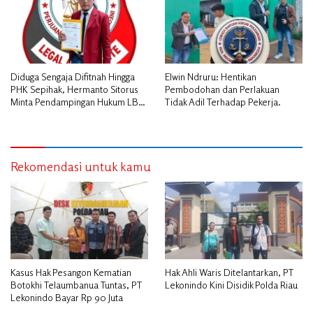
Diduga Sengaja Difitnah Hingga
Elwin Ndruru: Hentikan
PHK Sepihak, Hermanto Sitorus
Pembodohan dan Perlakuan
Minta Pendampingan Hukum LBH
Tidak Adil Terhadap Pekerja.
PAI Riau.
Rekomendasi untuk kamu
Kasus Hak Pesangon Kematian
Hak Ahli Waris Ditelantarkan, PT
Botokhi Telaumbanua Tuntas, PT
Lekonindo Kini Disidik Polda Riau
Lekonindo Bayar Rp 90 Juta