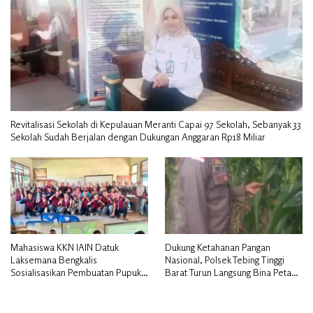
Revitalisasi Sekolah di Kepulauan Meranti Capai 97 Sekolah, Sebanyak 33
Sekolah Sudah Berjalan dengan Dukungan Anggaran Rp18 Miliar
Mahasiswa KKN IAIN Datuk
Dukung Ketahanan Pangan
Laksemana Bengkalis
Nasional, Polsek Tebing Tinggi
Sosialisasikan Pembuatan Pupuk
Barat Turun Langsung Bina Petani
Organik Cair dan NPK Cair di
Jagung Manis
Desa Kedabu Rapat