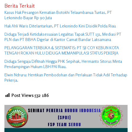
Berita Terkait
Kasus Hak Pesangon Kematian Botokhi Telaumbanua Tuntas, PT
Lekonindo Bayar Rp 90 Juta
Hak Ahli Waris Ditelantarkan, PT Lekonindo Kini Disidik Polda Riau
Diduga Terjadi Ketidaksesuaian Legalitas Tapak SUTT 131, Mediasi PT
PLN dan PT BBHA Digelar di Kantor Camat Bandar Laksamana
PELANGGARAN TERBUKA & SISTEMATIS: PT SJI COY KEBUN KOTA
TENGAH ROKAN HULU DIDUGA MEMANIPULASI STATUS PEKERJA
Diduga Sengaja Difitnah Hingga PHK Sepihak, Hermanto Sitorus Minta
Pendampingan Hukum LBH PAI Riau.
Elwin Ndruru: Hentikan Pembodohan dan Perlakuan Tidak Adil Terhadap
Pekerja.
Post Views:532
186