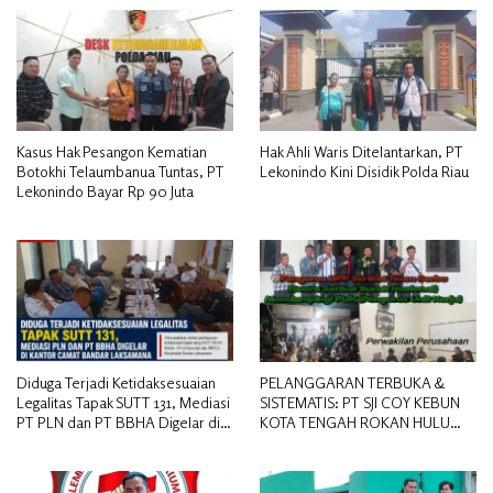
Kasus Hak Pesangon Kematian
Hak Ahli Waris Ditelantarkan, PT
Botokhi Telaumbanua Tuntas, PT
Lekonindo Kini Disidik Polda Riau
Lekonindo Bayar Rp 90 Juta
Diduga Terjadi Ketidaksesuaian
PELANGGARAN TERBUKA &
Legalitas Tapak SUTT 131, Mediasi
SISTEMATIS: PT SJI COY KEBUN
PT PLN dan PT BBHA Digelar di
KOTA TENGAH ROKAN HULU
Kantor Camat Bandar Laksamana
DIDUGA MEMANIPULASI STATUS
PEKERJA