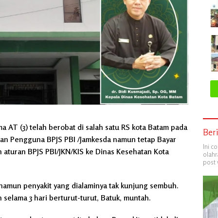
a AT (3) telah berobat di salah satu RS kota Batam pada
Ber
akan Pengguna BPJS PBI /Jamkesda namun tetap Bayar
Ini c
n aturan BPJS PBI/JKN/KIS ke Dinas Kesehatan Kota
olahr
post 
 namun penyakit yang dialaminya tak kunjung sembuh.
selama 3 hari berturut-turut, Batuk, muntah.