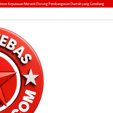
rong Pembangunan Daerah yang Gemilang
Diduga Berkata Kasar dan