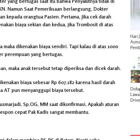
er yang bertugas saat itu bahwa Penyakitnya tidak di
JKN. Namun Saat Pemeriksaan berlangsung, Dokter
n kepada orangtua Pasien. Pertama, Jika cek darah
akan biaya sekian dan kedua, jika Trombosit di atas
Hari 
Asma
 maka dikenakan biaya sendiri. Tapi kalau di atas 1000
Pemb
ter perempuan yang bertugas.
an, maka anak tersebut tetap diperiksa dan dicek darah.
ikenakan biaya sebesar Rp 607.182 karena hasil darah
Didu
ua AT pun menyanggupi biaya tersebut.
Lawan
Driv
Kusmarjadi, Sp.OG, MM saat dikonfirmasi, Apakah aturan
Bata
Pela
 Respon cepat Pak Kadis sangat membantu.
ami dalam membina RS-RS di Batam. Nanti coba