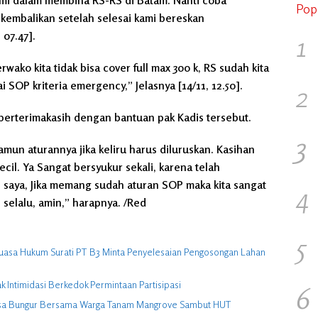
Pop
kembalikan setelah selesai kami bereskan
 07.47].
1
wako kita tidak bisa cover full max 300 k, RS sudah kita
SOP kriteria emergency,” Jelasnya [14/11, 12.50].
2
erterimakasih dengan bantuan pak Kadis tersebut.
3
mun aturannya jika keliru harus diluruskan. Kasihan
cil. Ya Sangat bersyukur sekali, karena telah
 saya, Jika memang sudah aturan SOP maka kita sangat
4
 selalu, amin,” harapnya. /Red
5
uasa Hukum Surati PT B3 Minta Penyelesaian Pengosongan Lahan
Intimidasi Berkedok Permintaan Partisipasi
6
Desa Bungur Bersama Warga Tanam Mangrove Sambut HUT