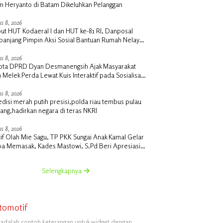
m Heryanto di Batam Dikeluhkan Pelanggan
s 8, 2026
ut HUT Kodaeral I dan HUT ke-81 RI, Danposal
panjang Pimpin Aksi Sosial Bantuan Rumah Nelayan
Pembagian Bendera di Kepulauan Meranti
s 8, 2026
ota DPRD Dyan Desmanengsih Ajak Masyarakat
 Melek Perda Lewat Kuis Interaktif pada Sosialisasi
a Koperasi & UMKM
s 8, 2026
disi merah putih presisi,polda riau tembus pulau
ang,hadirkan negara di teras NKRI
s 8, 2026
if Olah Mie Sagu, TP PKK Sungai Anak Kamal Gelar
a Memasak, Kades Mastowi, S.Pd Beri Apresiasi
i
Selengkapnya
tomotif
i adalah contoh keterangan untuk widget dengan