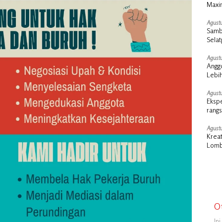
Maxi
Agustu
Samb
Selat
dan 
Agustu
Angg
Lebih
Perd
Agustu
Ekspe
rangs
Agustu
Kreat
Lomb
Tingg
O
In