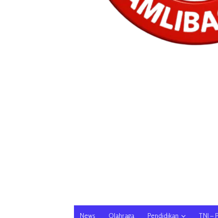
News
Olahraga
Pendidikan
TNI – 