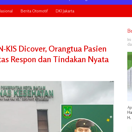
asional
Berita Otomotif
DKI Jakarta
B
In
da
N-KIS Dicover, Orangtua Pasien
atas Respon dan Tindakan Nyata
Agu
Ha
H.
Do