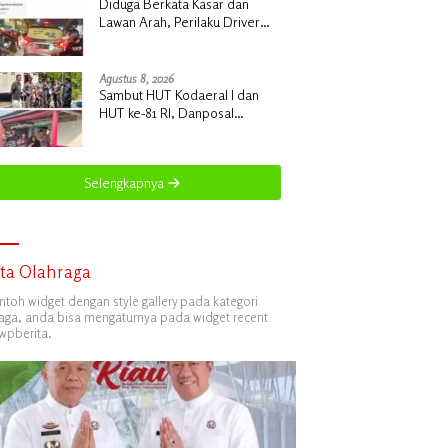
Diduga Berkata Kasar dan
Lawan Arah, Perilaku Driver
Maxim Heryanto di Batam
Dikeluhkan Pelanggan
Agustus 8, 2026
Sambut HUT Kodaeral I dan
HUT ke-81 RI, Danposal
Selatpanjang Pimpin Aksi Sosial
Bantuan Rumah Nelayan dan
Pembagian Bendera di
Selengkapnya
Kepulauan Meranti
ita Olahraga
ontoh widget dengan style gallery pada kategori
aga, anda bisa mengaturnya pada widget recent
wpberita.