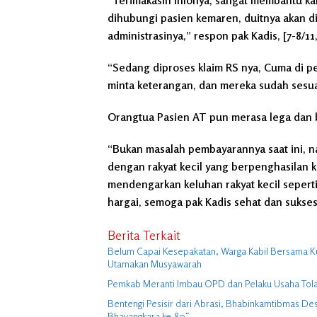
dihubungi pasien kemaren, duitnya akan di
administrasinya,” respon pak Kadis, [7-8/11,
“Sedang diproses klaim RS nya, Cuma di per
minta keterangan, dan mereka sudah sesuai 
Orangtua Pasien AT pun merasa lega dan b
“Bukan masalah pembayarannya saat ini, na
dengan rakyat kecil yang berpenghasilan ke
mendengarkan keluhan rakyat kecil seperti
hargai, semoga pak Kadis sehat dan sukses
Berita Terkait
Belum Capai Kesepakatan, Warga Kabil Bersama K
Utamakan Musyawarah
Pemkab Meranti Imbau OPD dan Pelaku Usaha Tolak 
Bentengi Pesisir dari Abrasi, Bhabinkamtibmas 
Bhayangkara ke-80″