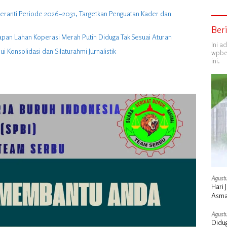
eranti Periode 2026–2031, Targetkan Penguatan Kader dan
Ber
apan Lahan Koperasi Merah Putih Diduga Tak Sesuai Aturan
Ini a
 Konsolidasi dan Silaturahmi Jurnalistik
wpber
ini.
Agustu
Hari 
Asma
Pemb
Agustu
Didug