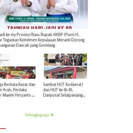
Jadi ke-69 Provinsi Riau: Bupati AKBP (Purn) H.
r Tegaskan Komitmen Kepulauan Meranti Dorong
angunan Daerah yang Gemilang
ga Berkata Kasar dan
Sambut HUT Kodaeral I
 Arah, Perilaku
dan HUT ke-81 RI,
er Maxim Heryanto di
Danposal Selatpanjang
m Dikeluhkan
Pimpin Aksi Sosial
nggan
Bantuan Rumah Nelayan
dan Pembagian Bendera
Selengkapnya
di Kepulauan Meranti