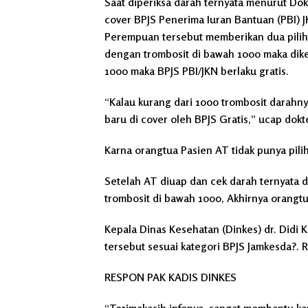
Saat diperiksa darah ternyata menurut Dokt
cover BPJS Penerima Iuran Bantuan (PBI) 
Perempuan tersebut memberikan dua piliha
dengan trombosit di bawah 1000 maka diken
1000 maka BPJS PBI/JKN berlaku gratis.
“Kalau kurang dari 1000 trombosit darahnya
baru di cover oleh BPJS Gratis,” ucap dok
Karna orangtua Pasien AT tidak punya pilih
Setelah AT diuap dan cek darah ternyata d
trombosit di bawah 1000, Akhirnya orangt
Kepala Dinas Kesehatan (Dinkes) dr. Didi 
tersebut sesuai kategori BPJS Jamkesda?.
RESPON PAK KADIS DINKES
“Terimakasih infonya, sangat membantu k