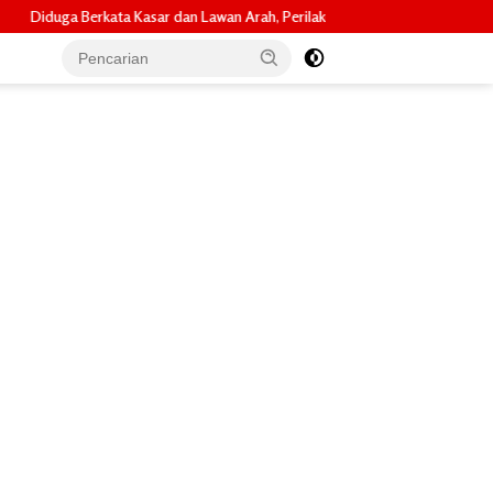
 Lawan Arah, Perilaku Driver Maxim Heryanto di Batam Dikeluhkan Pelanggan