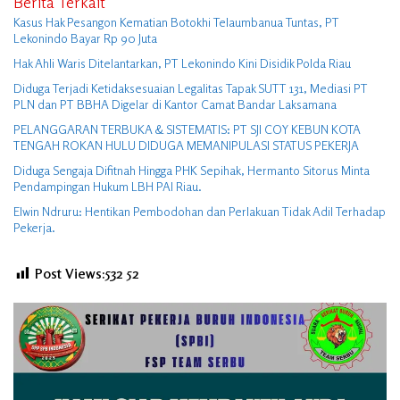
Berita Terkait
Kasus Hak Pesangon Kematian Botokhi Telaumbanua Tuntas, PT
Lekonindo Bayar Rp 90 Juta
Hak Ahli Waris Ditelantarkan, PT Lekonindo Kini Disidik Polda Riau
Diduga Terjadi Ketidaksesuaian Legalitas Tapak SUTT 131, Mediasi PT
PLN dan PT BBHA Digelar di Kantor Camat Bandar Laksamana
PELANGGARAN TERBUKA & SISTEMATIS: PT SJI COY KEBUN KOTA
TENGAH ROKAN HULU DIDUGA MEMANIPULASI STATUS PEKERJA
Diduga Sengaja Difitnah Hingga PHK Sepihak, Hermanto Sitorus Minta
Pendampingan Hukum LBH PAI Riau.
Elwin Ndruru: Hentikan Pembodohan dan Perlakuan Tidak Adil Terhadap
Pekerja.
Post Views:532
52