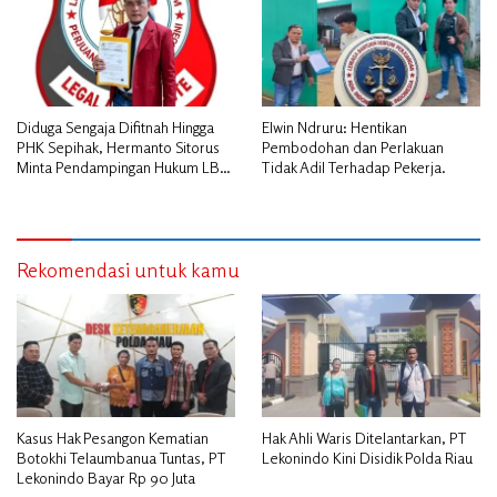
Diduga Sengaja Difitnah Hingga
Elwin Ndruru: Hentikan
PHK Sepihak, Hermanto Sitorus
Pembodohan dan Perlakuan
Minta Pendampingan Hukum LBH
Tidak Adil Terhadap Pekerja.
PAI Riau.
Rekomendasi untuk kamu
Kasus Hak Pesangon Kematian
Hak Ahli Waris Ditelantarkan, PT
Botokhi Telaumbanua Tuntas, PT
Lekonindo Kini Disidik Polda Riau
Lekonindo Bayar Rp 90 Juta