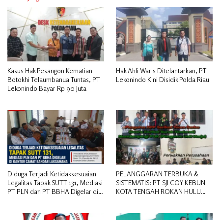
Kasus Hak Pesangon Kematian
Hak Ahli Waris Ditelantarkan, PT
Botokhi Telaumbanua Tuntas, PT
Lekonindo Kini Disidik Polda Riau
Lekonindo Bayar Rp 90 Juta
Diduga Terjadi Ketidaksesuaian
PELANGGARAN TERBUKA &
Legalitas Tapak SUTT 131, Mediasi
SISTEMATIS: PT SJI COY KEBUN
PT PLN dan PT BBHA Digelar di
KOTA TENGAH ROKAN HULU
Kantor Camat Bandar Laksamana
DIDUGA MEMANIPULASI STATUS
PEKERJA