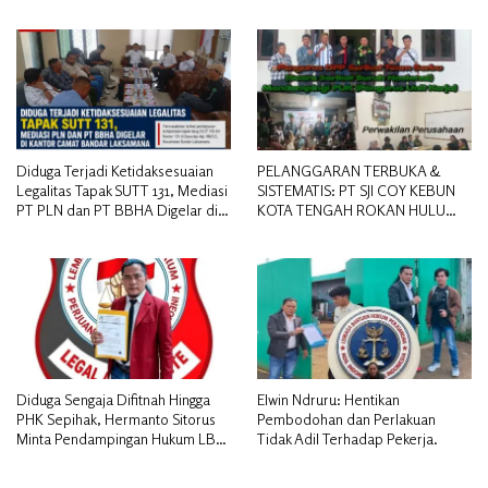
Diduga Terjadi Ketidaksesuaian
PELANGGARAN TERBUKA &
Legalitas Tapak SUTT 131, Mediasi
SISTEMATIS: PT SJI COY KEBUN
PT PLN dan PT BBHA Digelar di
KOTA TENGAH ROKAN HULU
Kantor Camat Bandar Laksamana
DIDUGA MEMANIPULASI STATUS
PEKERJA
Diduga Sengaja Difitnah Hingga
Elwin Ndruru: Hentikan
PHK Sepihak, Hermanto Sitorus
Pembodohan dan Perlakuan
Minta Pendampingan Hukum LBH
Tidak Adil Terhadap Pekerja.
PAI Riau.