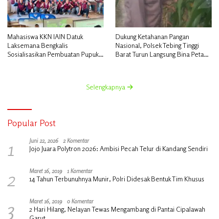
Mahasiswa KKN IAIN Datuk
Dukung Ketahanan Pangan
Laksemana Bengkalis
Nasional, Polsek Tebing Tinggi
Sosialisasikan Pembuatan Pupuk
Barat Turun Langsung Bina Petani
Organik Cair dan NPK Cair di
Jagung Manis
Desa Kedabu Rapat
Selengkapnya
Popular Post
1
Juni 22, 2026
2 Komentar
Jojo Juara Polytron 2026: Ambisi Pecah Telur di Kandang Sendiri
2
Maret 16, 2019
1 Komentar
14 Tahun Terbunuhnya Munir, Polri Didesak Bentuk Tim Khusus
3
Maret 16, 2019
0 Komentar
2 Hari Hilang, Nelayan Tewas Mengambang di Pantai Cipalawah
Garut