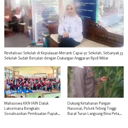
Revitalisasi Sekolah di Kepulauan Meranti Capai 97 Sekolah, Sebanyak 33
Sekolah Sudah Berjalan dengan Dukungan Anggaran Rp18 Miliar
Mahasiswa KKN IAIN Datuk
Dukung Ketahanan Pangan
Laksemana Bengkalis
Nasional, Polsek Tebing Tinggi
Sosialisasikan Pembuatan Pupuk
Barat Turun Langsung Bina Petani
Organik Cair dan NPK Cair di
Jagung Manis
Desa Kedabu Rapat