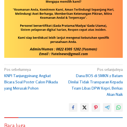
Navigasi
Pos sebelumnya
Pos selanjutnya
KNPI Tanjungpinang Angkat
Dana BOS di SMKN 2 Batam
pos
Bicara Soal Poster Calon Pilkada
Dinilai Tidak Transparan Kepada
yang Merusak Pohon
Team Libas DPW Kepri, Berkas
Akan Naik
Baca Juga