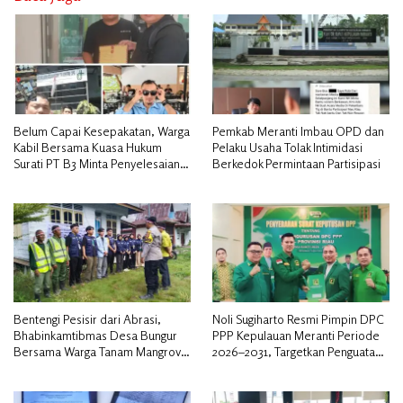
Belum Capai Kesepakatan, Warga
Pemkab Meranti Imbau OPD dan
Kabil Bersama Kuasa Hukum
Pelaku Usaha Tolak Intimidasi
Surati PT B3 Minta Penyelesaian
Berkedok Permintaan Partisipasi
Pengosongan Lahan Utamakan
Musyawarah
Bentengi Pesisir dari Abrasi,
Noli Sugiharto Resmi Pimpin DPC
Bhabinkamtibmas Desa Bungur
PPP Kepulauan Meranti Periode
Bersama Warga Tanam Mangrove
2026–2031, Targetkan Penguatan
Sambut HUT Bhayangkara ke-80″
Kader dan Penambahan Kursi
DPRD