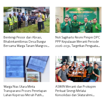
Pengosongan Lahan Utamakan
Musyawarah
Bentengi Pesisir dari Abrasi,
Noli Sugiharto Resmi Pimpin DPC
Bhabinkamtibmas Desa Bungur
PPP Kepulauan Meranti Periode
Bersama Warga Tanam Mangrove
2026–2031, Targetkan Penguatan
Sambut HUT Bhayangkara ke-80″
Kader dan Penambahan Kursi
DPRD
Warga Nias Utara Minta
ASWIN Meranti dan Prokopim
Transparansi Proses Penetapan
Perkuat Sinergi Melalui
Lahan Koperasi Merah Putih
Konsolidasi dan Silaturahmi
Diduga Tak Sesuai Aturan
Jurnalistik