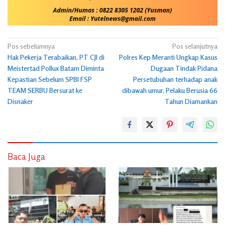
Navigasi
Pos sebelumnya
Pos selanjutnya
Hak Pekerja Terabaikan, PT CJI di
Polres Kep Meranti Ungkap Kasus
pos
Meistertad Pollux Batam Diminta
Dugaan Tindak Pidana
Kepastian Sebelum SPBI FSP
Persetubuhan terhadap anak
TEAM SERBU Bersurat ke
dibawah umur, Pelaku Berusia 66
Disnaker
Tahun Diamankan
Baca Juga