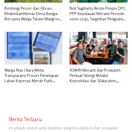
Bentengi Pesisir dari Abrasi,
Noli Sugiharto Resmi Pimpin DPC
Bhabinkamtibmas Desa Bungur
PPP Kepulauan Meranti Periode
Bersama Warga Tanam Mangrove
2026–2031, Targetkan Penguatan
Sambut HUT Bhayangkara ke-80″
Kader dan Penambahan Kursi
DPRD
Warga Nias Utara Minta
ASWIN Meranti dan Prokopim
Transparansi Proses Penetapan
Perkuat Sinergi Melalui
Lahan Koperasi Merah Putih
Konsolidasi dan Silaturahmi
Diduga Tak Sesuai Aturan
Jurnalistik
Berita Terbaru
Ini adalah contoh judul deskripsi yang bisa anda isi dan sesuaikan