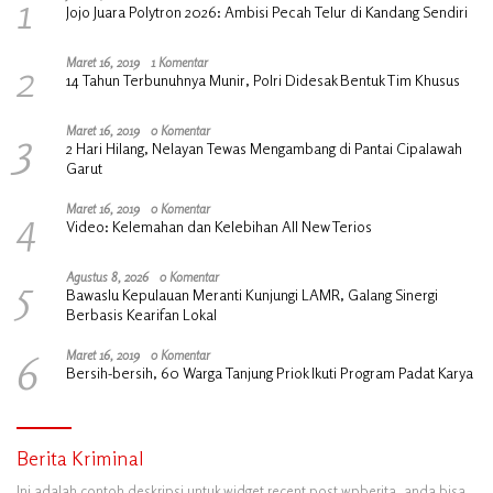
1
Jojo Juara Polytron 2026: Ambisi Pecah Telur di Kandang Sendiri
2
Maret 16, 2019
1 Komentar
14 Tahun Terbunuhnya Munir, Polri Didesak Bentuk Tim Khusus
3
Maret 16, 2019
0 Komentar
2 Hari Hilang, Nelayan Tewas Mengambang di Pantai Cipalawah
Garut
4
Maret 16, 2019
0 Komentar
Video: Kelemahan dan Kelebihan All New Terios
5
Agustus 8, 2026
0 Komentar
Bawaslu Kepulauan Meranti Kunjungi LAMR, Galang Sinergi
Berbasis Kearifan Lokal
6
Maret 16, 2019
0 Komentar
Bersih-bersih, 60 Warga Tanjung Priok Ikuti Program Padat Karya
Berita Kriminal
Ini adalah contoh deskripsi untuk widget recent post wpberita, anda bisa