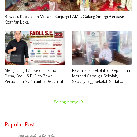
Bawaslu Kepulauan Meranti Kunjungi LAMR, Galang Sinergi Berbasis
Kearifan Lokal
Mengusung Tata Kelola Ekonomi
Revitalisasi Sekolah di Kepulauan
Desa, Fadli, S.E. Siap Bawa
Meranti Capai 97 Sekolah,
Perubahan Nyata untuk Desa Insit
Sebanyak 33 Sekolah Sudah
Berjalan dengan Dukungan
Anggaran Rp18 Miliar
Selengkapnya
Popular Post
Juni 22, 2026
2 Komentar