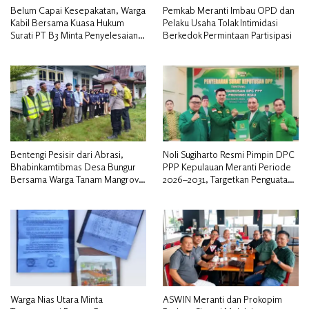
Belum Capai Kesepakatan, Warga
Pemkab Meranti Imbau OPD dan
Kabil Bersama Kuasa Hukum
Pelaku Usaha Tolak Intimidasi
Surati PT B3 Minta Penyelesaian
Berkedok Permintaan Partisipasi
Pengosongan Lahan Utamakan
Musyawarah
Bentengi Pesisir dari Abrasi,
Noli Sugiharto Resmi Pimpin DPC
Bhabinkamtibmas Desa Bungur
PPP Kepulauan Meranti Periode
Bersama Warga Tanam Mangrove
2026–2031, Targetkan Penguatan
Sambut HUT Bhayangkara ke-80″
Kader dan Penambahan Kursi
DPRD
Warga Nias Utara Minta
ASWIN Meranti dan Prokopim