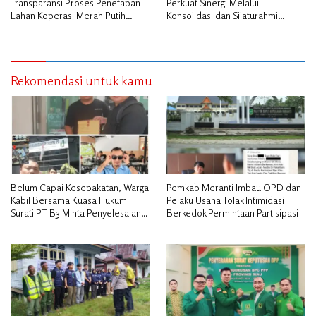
Transparansi Proses Penetapan
Perkuat Sinergi Melalui
Lahan Koperasi Merah Putih
Konsolidasi dan Silaturahmi
Diduga Tak Sesuai Aturan
Jurnalistik
Rekomendasi untuk kamu
Belum Capai Kesepakatan, Warga
Pemkab Meranti Imbau OPD dan
Kabil Bersama Kuasa Hukum
Pelaku Usaha Tolak Intimidasi
Surati PT B3 Minta Penyelesaian
Berkedok Permintaan Partisipasi
Pengosongan Lahan Utamakan
Musyawarah