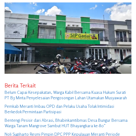
Berita Terkait
Belum Capai Kesepakatan, Warga Kabil Bersama Kuasa Hukum Surati
PT B3 Minta Penyelesaian Pengosongan Lahan Utamakan Musyawarah
Pemkab Meranti Imbau OPD dan Pelaku Usaha Tolak Intimidasi
Berkedok Permintaan Partisipasi
Bentengi Pesisir dari Abrasi, Bhabinkamtibmas Desa Bungur Bersama
Warga Tanam Mangrove Sambut HUT Bhayangkara ke-80″
Noli Sugiharto Resmi Pimpin DPC PPP Kepulauan Meranti Periode