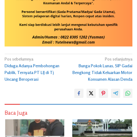
Navigasi
Pos sebelumnya
Pos selanjutnya
Diduga Adanya Pembohongan
Bunga Pokok Lunas, SIP Gadai
pos
Publik, Ternyata PT LIJ di Tj
Bengkong Tidak Keluarkan Motor
Uncang Beroperasi
Konsumen Alasan Denda
Baca Juga