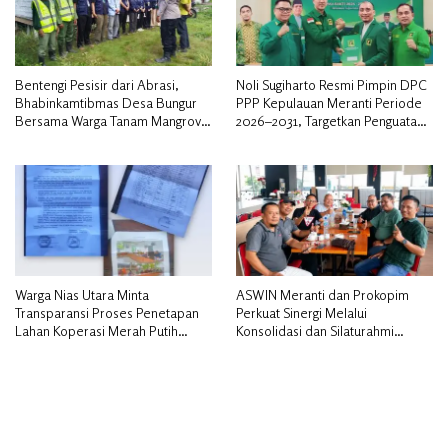
Bentengi Pesisir dari Abrasi,
Noli Sugiharto Resmi Pimpin DPC
Bhabinkamtibmas Desa Bungur
PPP Kepulauan Meranti Periode
Bersama Warga Tanam Mangrove
2026–2031, Targetkan Penguatan
Sambut HUT Bhayangkara ke-80″
Kader dan Penambahan Kursi
DPRD
Warga Nias Utara Minta
ASWIN Meranti dan Prokopim
Transparansi Proses Penetapan
Perkuat Sinergi Melalui
Lahan Koperasi Merah Putih
Konsolidasi dan Silaturahmi
Diduga Tak Sesuai Aturan
Jurnalistik