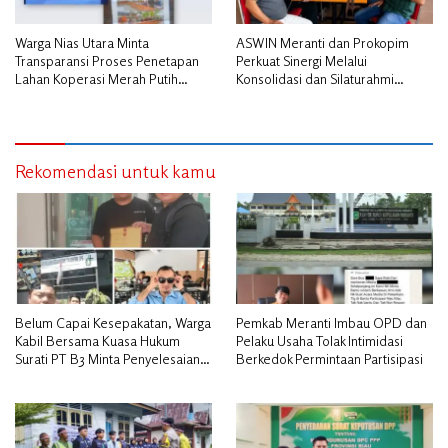
Warga Nias Utara Minta
ASWIN Meranti dan Prokopim
Transparansi Proses Penetapan
Perkuat Sinergi Melalui
Lahan Koperasi Merah Putih
Konsolidasi dan Silaturahmi
Diduga Tak Sesuai Aturan
Jurnalistik
Rekomendasi untuk kamu
Belum Capai Kesepakatan, Warga
Pemkab Meranti Imbau OPD dan
Kabil Bersama Kuasa Hukum
Pelaku Usaha Tolak Intimidasi
Surati PT B3 Minta Penyelesaian
Berkedok Permintaan Partisipasi
Pengosongan Lahan Utamakan
Musyawarah