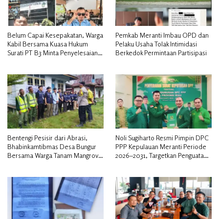
Belum Capai Kesepakatan, Warga
Pemkab Meranti Imbau OPD dan
Kabil Bersama Kuasa Hukum
Pelaku Usaha Tolak Intimidasi
Surati PT B3 Minta Penyelesaian
Berkedok Permintaan Partisipasi
Pengosongan Lahan Utamakan
Musyawarah
Bentengi Pesisir dari Abrasi,
Noli Sugiharto Resmi Pimpin DPC
Bhabinkamtibmas Desa Bungur
PPP Kepulauan Meranti Periode
Bersama Warga Tanam Mangrove
2026–2031, Targetkan Penguatan
Sambut HUT Bhayangkara ke-80″
Kader dan Penambahan Kursi
DPRD