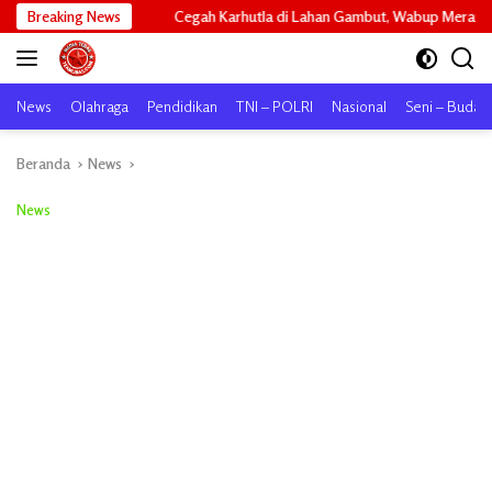
Langsung
Breaking News
Cegah Karhutla di Lahan Gambut, Wabup Meranti Perintahkan Konsol
ke
konten
News
Olahraga
Pendidikan
TNI – POLRI
Nasional
Seni – Buday
Beranda
News
News