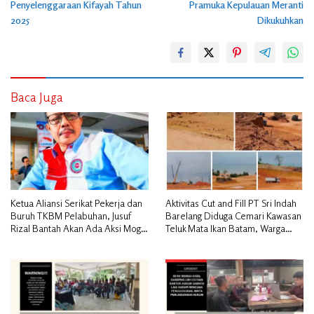
Penyelenggaraan Kifayah Tahun
Pramuka Kepulauan Meranti
2025
Dikukuhkan
Baca Juga
Ketua Aliansi Serikat Pekerja dan
Aktivitas Cut and Fill PT Sri Indah
Buruh TKBM Pelabuhan, Jusuf
Barelang Diduga Cemari Kawasan
Rizal Bantah Akan Ada Aksi Mogol
Teluk Mata Ikan Batam, Warga
Nasional
Desak Pemerintah Pusat dan APH
Turun Tangan