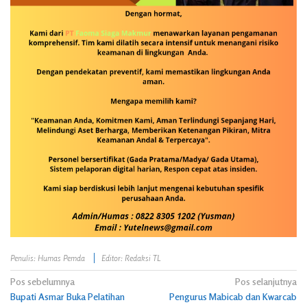
Penulis: Humas Pemda
Editor: Redaksi TL
Navigasi
Pos sebelumnya
Pos selanjutnya
Bupati Asmar Buka Pelatihan
Pengurus Mabicab dan Kwarcab
pos