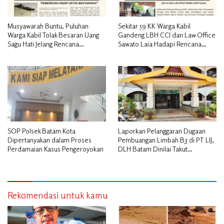
Musyawarah Buntu, Puluhan
Sekitar 59 KK Warga Kabil
Warga Kabil Tolak Besaran Uang
Gandeng LBH CCI dan Law Office
Sagu Hati Jelang Rencana
Sawato Laia Hadapi Rencana
Penggusuran
Penggusuran, Minta Perlindungan
Hukum
SOP Polsek Batam Kota
Laporkan Pelanggaran Dugaan
Dipertanyakan dalam Proses
Pembuangan Limbah B3 di PT LIJ,
Perdamaian Kasus Pengeroyokan
DLH Batam Dinilai Takut
Bertindak
Rekomendasi untuk kamu