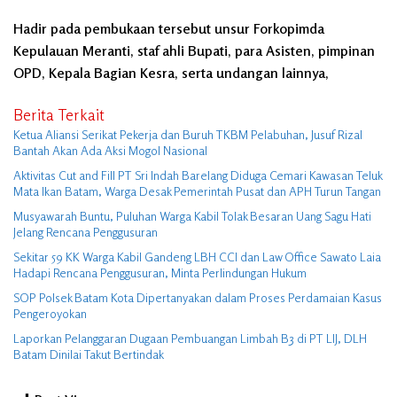
Hadir pada pembukaan tersebut unsur Forkopimda
Kepulauan Meranti, staf ahli Bupati, para Asisten, pimpinan
OPD, Kepala Bagian Kesra, serta undangan lainnya,
Berita Terkait
Ketua Aliansi Serikat Pekerja dan Buruh TKBM Pelabuhan, Jusuf Rizal
Bantah Akan Ada Aksi Mogol Nasional
Aktivitas Cut and Fill PT Sri Indah Barelang Diduga Cemari Kawasan Teluk
Mata Ikan Batam, Warga Desak Pemerintah Pusat dan APH Turun Tangan
Musyawarah Buntu, Puluhan Warga Kabil Tolak Besaran Uang Sagu Hati
Jelang Rencana Penggusuran
Sekitar 59 KK Warga Kabil Gandeng LBH CCI dan Law Office Sawato Laia
Hadapi Rencana Penggusuran, Minta Perlindungan Hukum
SOP Polsek Batam Kota Dipertanyakan dalam Proses Perdamaian Kasus
Pengeroyokan
Laporkan Pelanggaran Dugaan Pembuangan Limbah B3 di PT LIJ, DLH
Batam Dinilai Takut Bertindak