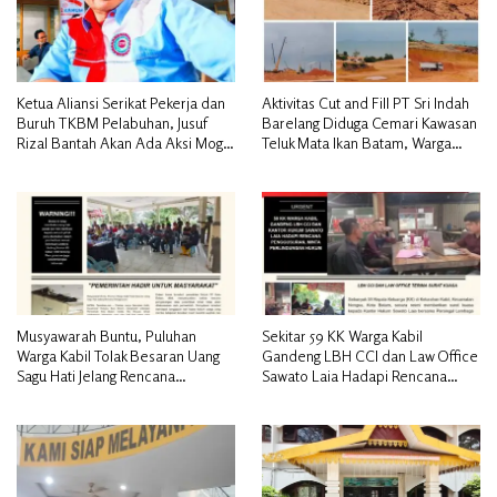
Ketua Aliansi Serikat Pekerja dan
Aktivitas Cut and Fill PT Sri Indah
Buruh TKBM Pelabuhan, Jusuf
Barelang Diduga Cemari Kawasan
Rizal Bantah Akan Ada Aksi Mogol
Teluk Mata Ikan Batam, Warga
Nasional
Desak Pemerintah Pusat dan APH
Turun Tangan
Musyawarah Buntu, Puluhan
Sekitar 59 KK Warga Kabil
Warga Kabil Tolak Besaran Uang
Gandeng LBH CCI dan Law Office
Sagu Hati Jelang Rencana
Sawato Laia Hadapi Rencana
Penggusuran
Penggusuran, Minta Perlindungan
Hukum