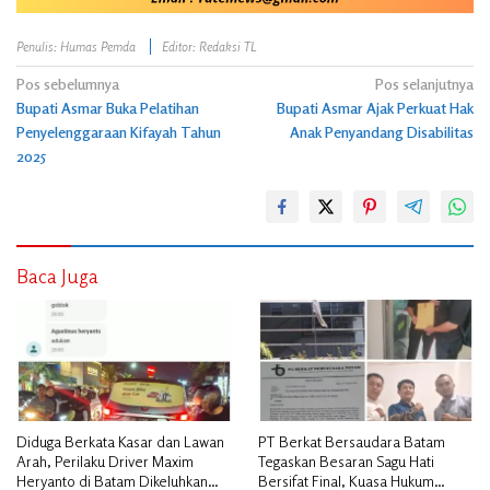
Penulis: Humas Pemda
Editor: Redaksi TL
Navigasi
Pos sebelumnya
Pos selanjutnya
Bupati Asmar Buka Pelatihan
Bupati Asmar Ajak Perkuat Hak
pos
Penyelenggaraan Kifayah Tahun
Anak Penyandang Disabilitas
2025
Baca Juga
Diduga Berkata Kasar dan Lawan
PT Berkat Bersaudara Batam
Arah, Perilaku Driver Maxim
Tegaskan Besaran Sagu Hati
Heryanto di Batam Dikeluhkan
Bersifat Final, Kuasa Hukum