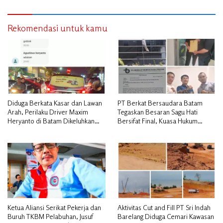
Rekomendasi untuk kamu
Diduga Berkata Kasar dan Lawan
PT Berkat Bersaudara Batam
Arah, Perilaku Driver Maxim
Tegaskan Besaran Sagu Hati
Heryanto di Batam Dikeluhkan
Bersifat Final, Kuasa Hukum
Pelanggan
Warga Nilai Tak Manusiawi dan
Siap Tempuh Jalur RDP
Ketua Aliansi Serikat Pekerja dan
Aktivitas Cut and Fill PT Sri Indah
Buruh TKBM Pelabuhan, Jusuf
Barelang Diduga Cemari Kawasan