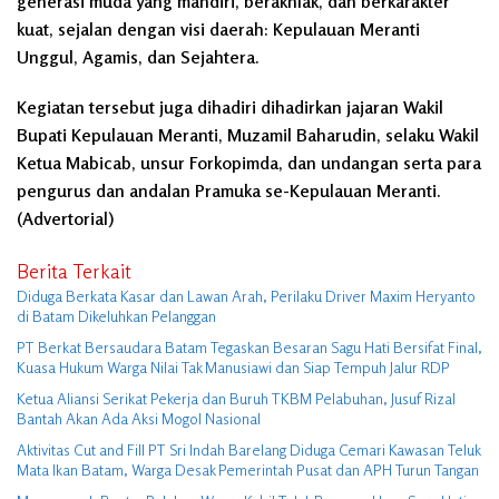
generasi muda yang mandiri, berakhlak, dan berkarakter
kuat, sejalan dengan visi daerah: Kepulauan Meranti
Unggul, Agamis, dan Sejahtera.
Kegiatan tersebut juga dihadiri dihadirkan jajaran Wakil
Bupati Kepulauan Meranti, Muzamil Baharudin, selaku Wakil
Ketua Mabicab, unsur Forkopimda, dan undangan serta para
pengurus dan andalan Pramuka se-Kepulauan Meranti.
(Advertorial)
Berita Terkait
Diduga Berkata Kasar dan Lawan Arah, Perilaku Driver Maxim Heryanto
di Batam Dikeluhkan Pelanggan
PT Berkat Bersaudara Batam Tegaskan Besaran Sagu Hati Bersifat Final,
Kuasa Hukum Warga Nilai Tak Manusiawi dan Siap Tempuh Jalur RDP
Ketua Aliansi Serikat Pekerja dan Buruh TKBM Pelabuhan, Jusuf Rizal
Bantah Akan Ada Aksi Mogol Nasional
Aktivitas Cut and Fill PT Sri Indah Barelang Diduga Cemari Kawasan Teluk
Mata Ikan Batam, Warga Desak Pemerintah Pusat dan APH Turun Tangan