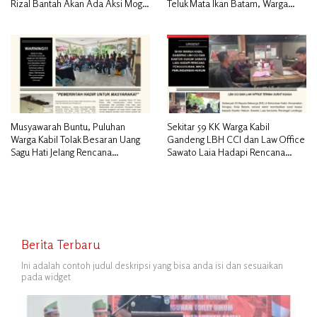
Rizal Bantah Akan Ada Aksi Mogol
Teluk Mata Ikan Batam, Warga
Nasional
Desak Pemerintah Pusat dan APH
Turun Tangan
Musyawarah Buntu, Puluhan
Sekitar 59 KK Warga Kabil
Warga Kabil Tolak Besaran Uang
Gandeng LBH CCI dan Law Office
Sagu Hati Jelang Rencana
Sawato Laia Hadapi Rencana
Penggusuran
Penggusuran, Minta Perlindungan
Hukum
Berita Terbaru
Ini adalah contoh judul deskripsi yang bisa anda isi dan sesuaikan
pada widget