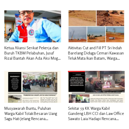
Pelanggan
Warga Nilai Tak Manusiawi dan
Siap Tempuh Jalur RDP
Ketua Aliansi Serikat Pekerja dan
Aktivitas Cut and Fill PT Sri Indah
Buruh TKBM Pelabuhan, Jusuf
Barelang Diduga Cemari Kawasan
Rizal Bantah Akan Ada Aksi Mogol
Teluk Mata Ikan Batam, Warga
Nasional
Desak Pemerintah Pusat dan APH
Turun Tangan
Musyawarah Buntu, Puluhan
Sekitar 59 KK Warga Kabil
Warga Kabil Tolak Besaran Uang
Gandeng LBH CCI dan Law Office
Sagu Hati Jelang Rencana
Sawato Laia Hadapi Rencana
Penggusuran
Penggusuran, Minta Perlindungan
Hukum