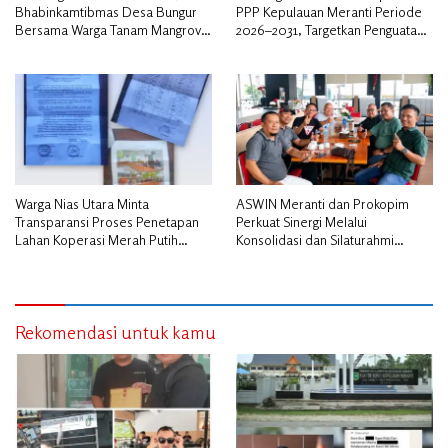
Bhabinkamtibmas Desa Bungur
PPP Kepulauan Meranti Periode
Bersama Warga Tanam Mangrove
2026–2031, Targetkan Penguatan
Sambut HUT Bhayangkara ke-80″
Kader dan Penambahan Kursi
DPRD
Warga Nias Utara Minta
ASWIN Meranti dan Prokopim
Transparansi Proses Penetapan
Perkuat Sinergi Melalui
Lahan Koperasi Merah Putih
Konsolidasi dan Silaturahmi
Diduga Tak Sesuai Aturan
Jurnalistik
Rekomendasi untuk kamu