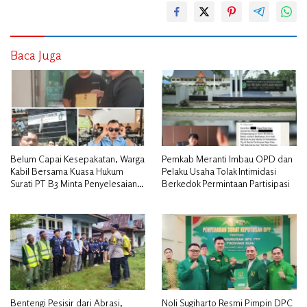
Baca Juga
Belum Capai Kesepakatan, Warga
Pemkab Meranti Imbau OPD dan
Kabil Bersama Kuasa Hukum
Pelaku Usaha Tolak Intimidasi
Surati PT B3 Minta Penyelesaian
Berkedok Permintaan Partisipasi
Pengosongan Lahan Utamakan
Musyawarah
Bentengi Pesisir dari Abrasi,
Noli Sugiharto Resmi Pimpin DPC