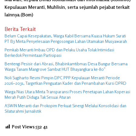
Kepulauan Meranti, Muhlisin, serta sejumlah pejabat terkait
lainnya.(Bom)
Berita Terkait
Belum Capai Kesepakatan, Warga Kabil Bersama Kuasa Hukum Surati
PT B3 Minta Penyelesaian Pengosongan Lahan Utamakan Musyawarah
Pemkab Meranti Imbau OPD dan Pelaku Usaha Tolak Intimidasi
Berkedok Permintaan Partisipasi
Bentengi Pesisir dari Abrasi, Bhabinkamtibmas Desa Bungur Bersama
Warga Tanam Mangrove Sambut HUT Bhayangkara ke-80″
Noli Sugiharto Resmi Pimpin DPC PPP Kepulauan Meranti Periode
2026–2031, Targetkan Penguatan Kader dan Penambahan Kursi DPRD
Warga Nias Utara Minta Transparansi Proses Penetapan Lahan Koperasi
Merah Putih Diduga Tak Sesuai Aturan
ASWIN Meranti dan Prokopim Perkuat Sinergi Melalui Konsolidasi dan
Silaturahmi Jurnalistik
Post Views:532
41