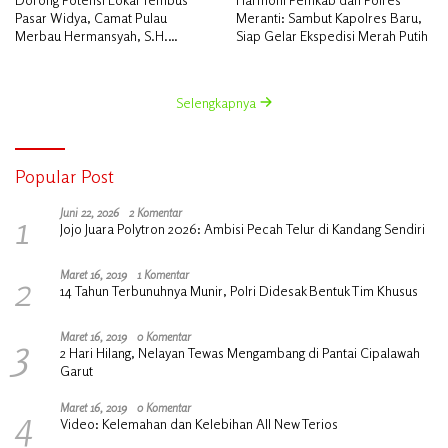
Pasar Widya, Camat Pulau
Meranti: Sambut Kapolres Baru,
Merbau Hermansyah, S.H.
Siap Gelar Ekspedisi Merah Putih
Lakukan Koordinasi Strategis
Bersama Kadisperindag
Selengkapnya
Popular Post
1
Juni 22, 2026
2 Komentar
Jojo Juara Polytron 2026: Ambisi Pecah Telur di Kandang Sendiri
2
Maret 16, 2019
1 Komentar
14 Tahun Terbunuhnya Munir, Polri Didesak Bentuk Tim Khusus
3
Maret 16, 2019
0 Komentar
2 Hari Hilang, Nelayan Tewas Mengambang di Pantai Cipalawah
Garut
4
Maret 16, 2019
0 Komentar
Video: Kelemahan dan Kelebihan All New Terios