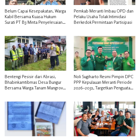
Belum Capai Kesepakatan, Warga
Pemkab Meranti Imbau OPD dan
Kabil Bersama Kuasa Hukum
Pelaku Usaha Tolak Intimidasi
Surati PT B3 Minta Penyelesaian
Berkedok Permintaan Partisipasi
Pengosongan Lahan Utamakan
Musyawarah
Bentengi Pesisir dari Abrasi,
Noli Sugiharto Resmi Pimpin DPC
Bhabinkamtibmas Desa Bungur
PPP Kepulauan Meranti Periode
Bersama Warga Tanam Mangrove
2026–2031, Targetkan Penguatan
Sambut HUT Bhayangkara ke-80″
Kader dan Penambahan Kursi
DPRD