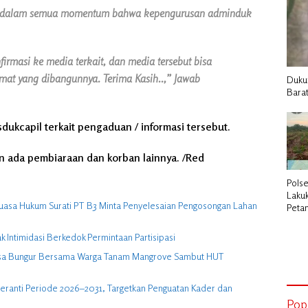
an dalam semua momentum bahwa kepengurusan adminduk
nfirmasi ke media terkait, dan media tersebut bisa
at yang dibangunnya. Terima Kasih..,” Jawab
Dukun
Barat
dukcapil terkait pengaduan / informasi tersebut.
an ada pembiaraan dan korban lainnya. /Red
Polse
Laku
uasa Hukum Surati PT B3 Minta Penyelesaian Pengosongan Lahan
Petan
Duku
Intimidasi Berkedok Permintaan Partisipasi
Desa Bungur Bersama Warga Tanam Mangrove Sambut HUT
eranti Periode 2026–2031, Targetkan Penguatan Kader dan
Pop