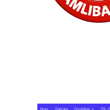
News
Olahraga
Pendidikan
TNI – 