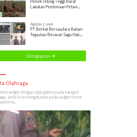
Polsek Tebing Tinggi Barat
Lakukan Pembinaan Petani
Jagung Manis Dukung
Ketahanan Pangan
Agustus 7, 2026
PT Berkat Bersaudara Batam
Tegaskan Besaran Sagu Hati
Bersifat Final, Kuasa Hukum
Warga Nilai Tak Manusiawi dan
Siap Tempuh Jalur RDP
Selengkapnya
ita Olahraga
ontoh widget dengan style gallery pada kategori
aga, anda bisa mengaturnya pada widget recent
wpberita.