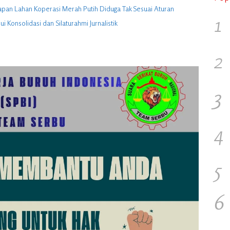
apan Lahan Koperasi Merah Putih Diduga Tak Sesuai Aturan
1
 Konsolidasi dan Silaturahmi Jurnalistik
2
3
4
5
6