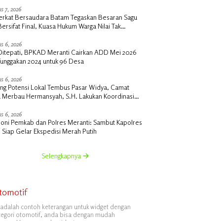
s 7, 2026
erkat Bersaudara Batam Tegaskan Besaran Sagu
Bersifat Final, Kuasa Hukum Warga Nilai Tak
siawi dan Siap Tempuh Jalur RDP
s 6, 2026
i Ditepati, BPKAD Meranti Cairkan ADD Mei 2026
Tunggakan 2024 untuk 96 Desa
s 6, 2026
ng Potensi Lokal Tembus Pasar Widya, Camat
u Merbau Hermansyah, S.H. Lakukan Koordinasi
tegis Bersama Kadisperindag
s 6, 2026
oni Pemkab dan Polres Meranti: Sambut Kapolres
 Siap Gelar Ekspedisi Merah Putih
Selengkapnya
tomotif
i adalah contoh keterangan untuk widget dengan
tegori otomotif, anda bisa dengan mudah