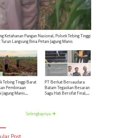
g Ketahanan Pangan Nasional, Polsek Tebing Tinggi
 Turun Langsung Bina Petani Jagung Manis
k Tebing Tinggi Barat
PT Berkat Bersaudara
kan Pembinaan
Batam Tegaskan Besaran
i Jagung Manis
Sagu Hati Bersifat Final,
ng Ketahanan Pangan
Kuasa Hukum Warga Nilai
Tak Manusiawi dan Siap
Tempuh Jalur RDP
Selengkapnya
ular Post