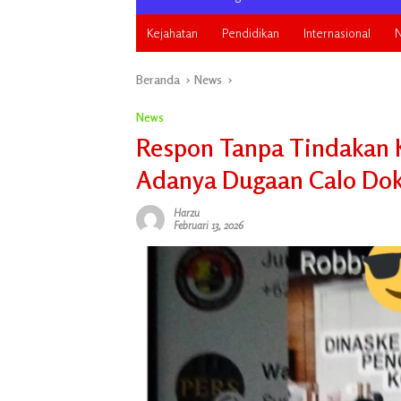
Kejahatan
Pendidikan
Internasional
N
Beranda
News
News
Respon Tanpa Tindakan K
Adanya Dugaan Calo Do
Harzu
Februari 13, 2026