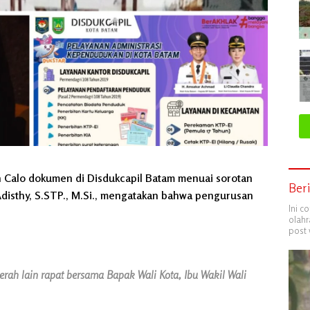
 Calo dokumen di Disdukcapil Batam menuai sorotan
Ber
 Adisthy, S.STP., M.Si., mengatakan bahwa pengurusan
Ini c
olahr
post 
ah lain rapat bersama Bapak Wali Kota, Ibu Wakil Wali