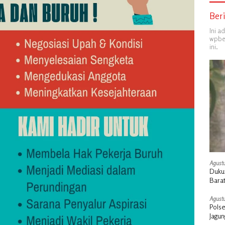
Ber
Ini a
wpber
ini.
Agustu
Dukun
Barat
Agustu
Polse
Jagu