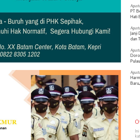
Agustu
PT B
Hati 
Manu
Agustu
Janj
dan 
Agustu
Doro
Pula
Stra
Agustu
Harm
Baru,
O
In
ka