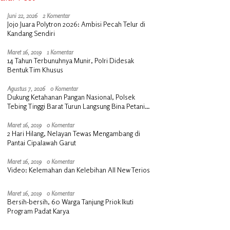
Juni 22, 2026
2 Komentar
Jojo Juara Polytron 2026: Ambisi Pecah Telur di
Kandang Sendiri
Maret 16, 2019
1 Komentar
14 Tahun Terbunuhnya Munir, Polri Didesak
Bentuk Tim Khusus
Agustus 7, 2026
0 Komentar
Dukung Ketahanan Pangan Nasional, Polsek
Tebing Tinggi Barat Turun Langsung Bina Petani
Jagung Manis
Maret 16, 2019
0 Komentar
2 Hari Hilang, Nelayan Tewas Mengambang di
Pantai Cipalawah Garut
Maret 16, 2019
0 Komentar
Video: Kelemahan dan Kelebihan All New Terios
Maret 16, 2019
0 Komentar
Bersih-bersih, 60 Warga Tanjung Priok Ikuti
Program Padat Karya