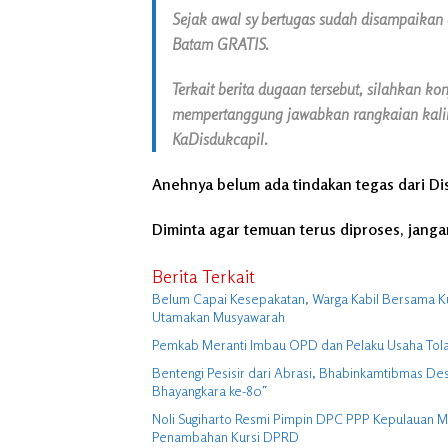
Sejak awal sy bertugas sudah disampaik
Batam GRATIS.
Terkait berita dugaan tersebut, silahkan ko
mempertanggung jawabkan rangkaian kalim
KaDisdukcapil.
Anehnya belum ada tindakan tegas dari Dis
Diminta agar temuan terus diproses, jang
Berita Terkait
Belum Capai Kesepakatan, Warga Kabil Bersama K
Utamakan Musyawarah
Pemkab Meranti Imbau OPD dan Pelaku Usaha Tolak 
Bentengi Pesisir dari Abrasi, Bhabinkamtibmas 
Bhayangkara ke-80″
Noli Sugiharto Resmi Pimpin DPC PPP Kepulauan M
Penambahan Kursi DPRD