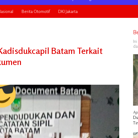
asional
Berita Otomotif
DKI Jakarta
B
In
da
adisdukcapil Batam Terkait
kumen
Agu
Du
Ti
Ma