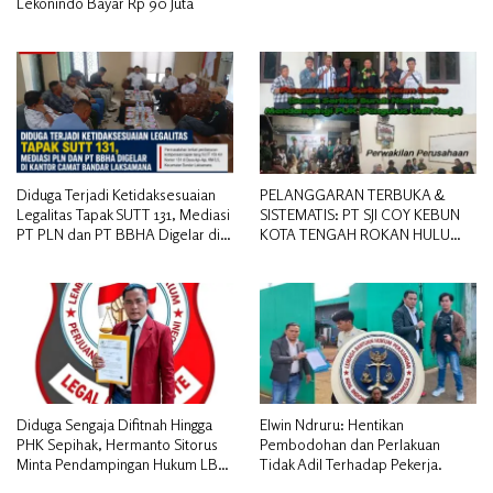
Lekonindo Bayar Rp 90 Juta
Diduga Terjadi Ketidaksesuaian
PELANGGARAN TERBUKA &
Legalitas Tapak SUTT 131, Mediasi
SISTEMATIS: PT SJI COY KEBUN
PT PLN dan PT BBHA Digelar di
KOTA TENGAH ROKAN HULU
Kantor Camat Bandar Laksamana
DIDUGA MEMANIPULASI STATUS
PEKERJA
Diduga Sengaja Difitnah Hingga
Elwin Ndruru: Hentikan
PHK Sepihak, Hermanto Sitorus
Pembodohan dan Perlakuan
Minta Pendampingan Hukum LBH
Tidak Adil Terhadap Pekerja.
PAI Riau.