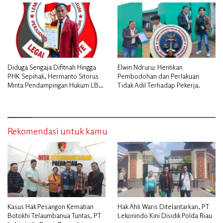
Diduga Sengaja Difitnah Hingga
Elwin Ndruru: Hentikan
PHK Sepihak, Hermanto Sitorus
Pembodohan dan Perlakuan
Minta Pendampingan Hukum LBH
Tidak Adil Terhadap Pekerja.
PAI Riau.
Rekomendasi untuk kamu
Kasus Hak Pesangon Kematian
Hak Ahli Waris Ditelantarkan, PT
Botokhi Telaumbanua Tuntas, PT
Lekonindo Kini Disidik Polda Riau