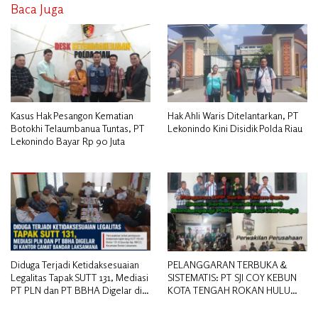
Baca Juga
Kasus Hak Pesangon Kematian
Hak Ahli Waris Ditelantarkan, PT
Botokhi Telaumbanua Tuntas, PT
Lekonindo Kini Disidik Polda Riau
Lekonindo Bayar Rp 90 Juta
Diduga Terjadi Ketidaksesuaian
PELANGGARAN TERBUKA &
Legalitas Tapak SUTT 131, Mediasi
SISTEMATIS: PT SJI COY KEBUN
PT PLN dan PT BBHA Digelar di
KOTA TENGAH ROKAN HULU
Kantor Camat Bandar Laksamana
DIDUGA MEMANIPULASI STATUS
PEKERJA