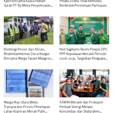
Kabil Bersama Kuasa Hukum
Pelaku Usaha Tolak Intimidasi
Surati PT B3 Minta Penyelesaian
Berkedok Permintaan Partisipasi
Pengosongan Lahan Utamakan
Musyawarah
Bentengi Pesisir dari Abrasi,
Noli Sugiharto Resmi Pimpin DPC
Bhabinkamtibmas Desa Bungur
PPP Kepulauan Meranti Periode
Bersama Warga Tanam Mangrove
2026–2031, Targetkan Penguatan
Sambut HUT Bhayangkara ke-80″
Kader dan Penambahan Kursi
DPRD
Warga Nias Utara Minta
ASWIN Meranti dan Prokopim
Transparansi Proses Penetapan
Perkuat Sinergi Melalui
Lahan Koperasi Merah Putih
Konsolidasi dan Silaturahmi