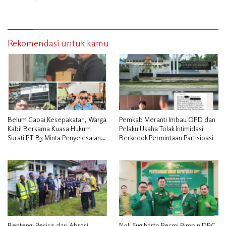
Diduga Tak Sesuai Aturan
Jurnalistik
Rekomendasi untuk kamu
Belum Capai Kesepakatan, Warga
Pemkab Meranti Imbau OPD dan
Kabil Bersama Kuasa Hukum
Pelaku Usaha Tolak Intimidasi
Surati PT B3 Minta Penyelesaian
Berkedok Permintaan Partisipasi
Pengosongan Lahan Utamakan
Musyawarah
Bentengi Pesisir dari Abrasi,
Noli Sugiharto Resmi Pimpin DPC