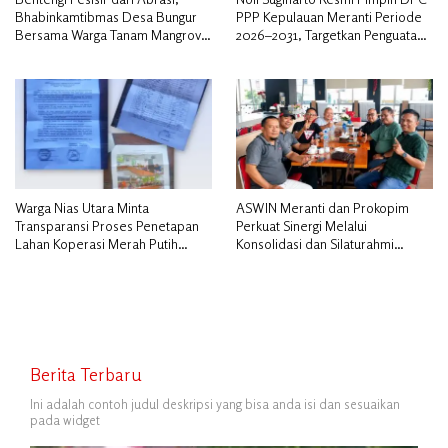
Bhabinkamtibmas Desa Bungur
PPP Kepulauan Meranti Periode
Bersama Warga Tanam Mangrove
2026–2031, Targetkan Penguatan
Sambut HUT Bhayangkara ke-80″
Kader dan Penambahan Kursi
DPRD
Warga Nias Utara Minta
ASWIN Meranti dan Prokopim
Transparansi Proses Penetapan
Perkuat Sinergi Melalui
Lahan Koperasi Merah Putih
Konsolidasi dan Silaturahmi
Diduga Tak Sesuai Aturan
Jurnalistik
Berita Terbaru
Ini adalah contoh judul deskripsi yang bisa anda isi dan sesuaikan
pada widget