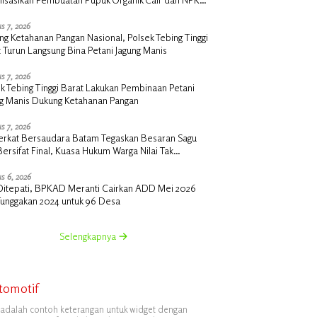
 di Desa Kedabu Rapat
s 7, 2026
g Ketahanan Pangan Nasional, Polsek Tebing Tinggi
 Turun Langsung Bina Petani Jagung Manis
s 7, 2026
k Tebing Tinggi Barat Lakukan Pembinaan Petani
ng Manis Dukung Ketahanan Pangan
s 7, 2026
erkat Bersaudara Batam Tegaskan Besaran Sagu
Bersifat Final, Kuasa Hukum Warga Nilai Tak
siawi dan Siap Tempuh Jalur RDP
s 6, 2026
i Ditepati, BPKAD Meranti Cairkan ADD Mei 2026
Tunggakan 2024 untuk 96 Desa
Selengkapnya
tomotif
i adalah contoh keterangan untuk widget dengan