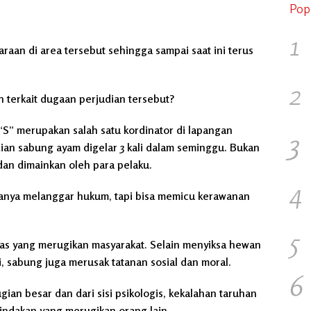
Pop
1
aan di area tersebut sehingga sampai saat ini terus
2
 terkait dugaan perjudian tersebut?
“S” merupakan salah satu kordinator di lapangan
3
dian sabung ayam digelar 3 kali dalam seminggu. Bukan
an dimainkan oleh para pelaku.
4
 hanya melanggar hukum, tapi bisa memicu kerawanan
5
as yang merugikan masyarakat. Selain menyiksa hewan
, sabung juga merusak tatanan sosial dan moral.
6
ian besar dan dari sisi psikologis, kekalahan taruhan
indakan yang merugikan orang lain.