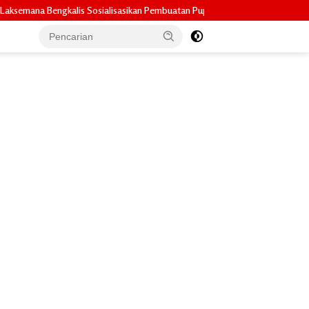
sikan Pembuatan Pupuk Organik Cair dan NPK Cair di Desa Kedabu Rapat