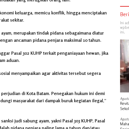
ekonomi keluarga, memicu konflik, hingga menciptakan
Ber
akat sekitar.
Ini a
wpber
ini.
 ayam, merupakan tindak pidana sebagaimana diatur
dengan ancaman pidana penjara maksimal 10 tahun.
anggar Pasal 302 KUHP terkait penganiayaan hewan, jika
yam aduan.
sosial menyampaikan agar aktivitas tersebut segera
 perjudian di Kota Batam. Penegakan hukum ini demi
Agustu
dungi masyarakat dari dampak buruk kegiatan ilegal,”
Revit
Seko
Duku
Agustu
sanksi judi sabung ayam, yakni Pasal 303 KUHP, Pasal
Maha
adalah pidana penjara paling lama 9 tahun dan/atau
Sosi