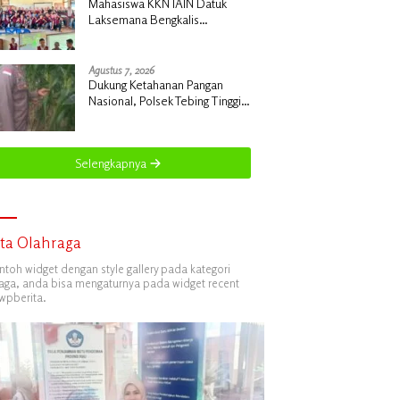
Mahasiswa KKN IAIN Datuk
Laksemana Bengkalis
Sosialisasikan Pembuatan
Pupuk Organik Cair dan NPK
Cair di Desa Kedabu Rapat
Agustus 7, 2026
Dukung Ketahanan Pangan
Nasional, Polsek Tebing Tinggi
Barat Turun Langsung Bina
Petani Jagung Manis
Selengkapnya
ita Olahraga
ontoh widget dengan style gallery pada kategori
aga, anda bisa mengaturnya pada widget recent
wpberita.