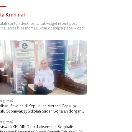
ita Kriminal
dalah contoh deskripsi untuk widget recent post
ita, anda bisa memasukkan deskripsi pada widget
s 7, 2026
alisasi Sekolah di Kepulauan Meranti Capai 97
lah, Sebanyak 33 Sekolah Sudah Berjalan dengan
ngan Anggaran Rp18 Miliar
s 7, 2026
siswa KKN IAIN Datuk Laksemana Bengkalis
alisasikan Pembuatan Pupuk Organik Cair dan NPK