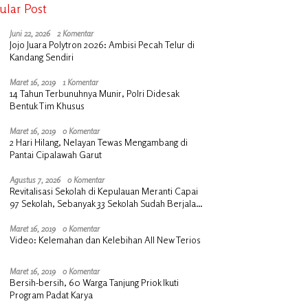
ular Post
Juni 22, 2026
2 Komentar
Jojo Juara Polytron 2026: Ambisi Pecah Telur di
Kandang Sendiri
Maret 16, 2019
1 Komentar
14 Tahun Terbunuhnya Munir, Polri Didesak
Bentuk Tim Khusus
Maret 16, 2019
0 Komentar
2 Hari Hilang, Nelayan Tewas Mengambang di
Pantai Cipalawah Garut
Agustus 7, 2026
0 Komentar
Revitalisasi Sekolah di Kepulauan Meranti Capai
97 Sekolah, Sebanyak 33 Sekolah Sudah Berjalan
dengan Dukungan Anggaran Rp18 Miliar
Maret 16, 2019
0 Komentar
Video: Kelemahan dan Kelebihan All New Terios
Maret 16, 2019
0 Komentar
Bersih-bersih, 60 Warga Tanjung Priok Ikuti
Program Padat Karya