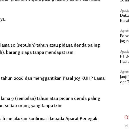
Cair
Agustu
Dukun
ya:
Barat
Agustu
Polse
Jagu
 lama 10 (sepuluh) tahun atau pidana denda paling
ah), barang siapa tanpa mendapat izin:
Agustu
PT B
Hati 
Manu
Agustu
Janj
da tahun 2026 dan menggantikan Pasal 303 KUHP Lama.
dan 
 lama 9 (sembilan) tahun atau pidana denda paling
ar, setiap orang yang tanpa izin:
O
masih melakukan konfirmasi kepada Aparat Penegak
In