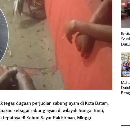
Revit
Seko
Duku
Maha
Datu
Bengk
Pemb
ak tegas dugaan perjudian sabung ayam di Kota Batam,
Cair 
Desa
akan sebagai sabung ayam di wilayah Sungai Binti,
u tepatnya di Kebun Sayur Pak Firman, Minggu