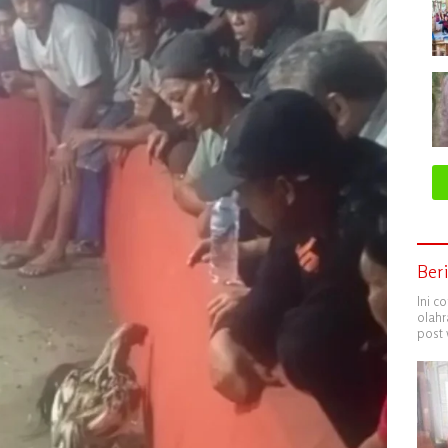
Ber
Ini c
olahr
post 