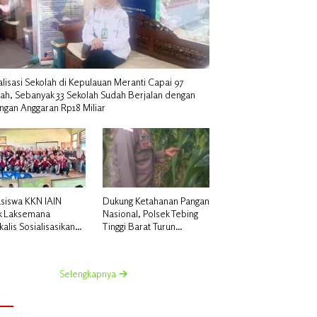
alisasi Sekolah di Kepulauan Meranti Capai 97
lah, Sebanyak 33 Sekolah Sudah Berjalan dengan
ngan Anggaran Rp18 Miliar
siswa KKN IAIN
Dukung Ketahanan Pangan
k Laksemana
Nasional, Polsek Tebing
alis Sosialisasikan
Tinggi Barat Turun
uatan Pupuk Organik
Langsung Bina Petani
dan NPK Cair di
Jagung Manis
 Kedabu Rapat
Selengkapnya