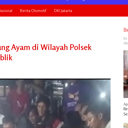
asional
Berita Otomotif
DKI Jakarta
B
In
da
ng Ayam di Wilayah Polsek
blik
Agu
Re
Se
de