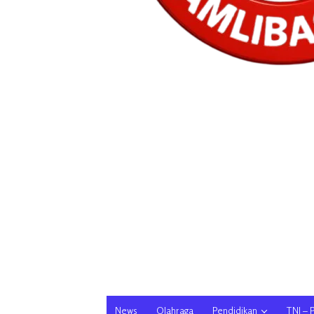
News
Olahraga
Pendidikan
TNI – 