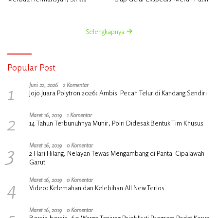
Lakukan Koordinasi Strategis
Bersama Kadisperindag
Selengkapnya
Popular Post
1
Juni 22, 2026
2 Komentar
Jojo Juara Polytron 2026: Ambisi Pecah Telur di Kandang Sendiri
2
Maret 16, 2019
1 Komentar
14 Tahun Terbunuhnya Munir, Polri Didesak Bentuk Tim Khusus
3
Maret 16, 2019
0 Komentar
2 Hari Hilang, Nelayan Tewas Mengambang di Pantai Cipalawah
Garut
4
Maret 16, 2019
0 Komentar
Video: Kelemahan dan Kelebihan All New Terios
5
Maret 16, 2019
0 Komentar
Bersih-bersih, 60 Warga Tanjung Priok Ikuti Program Padat Karya