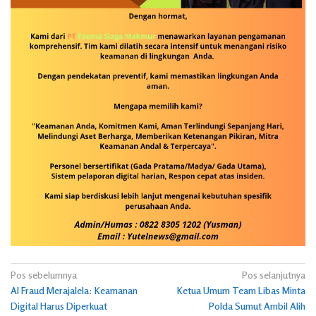
Navigasi
Pos sebelumnya
Pos selanjutnya
AI Fraud Merajalela: Keamanan
Ketua Umum Team Libas Minta
pos
Digital Harus Diperkuat
Polda Sumut Ambil Alih