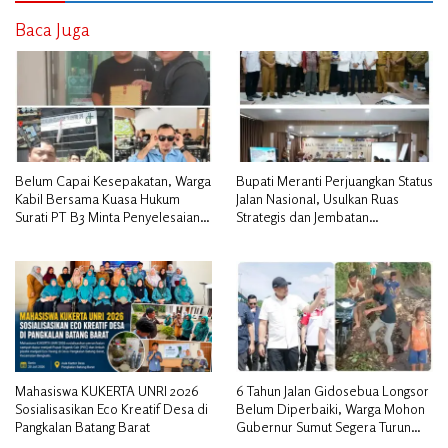
Baca Juga
Belum Capai Kesepakatan, Warga
Bupati Meranti Perjuangkan Status
Kabil Bersama Kuasa Hukum
Jalan Nasional, Usulkan Ruas
Surati PT B3 Minta Penyelesaian
Strategis dan Jembatan
Pengosongan Lahan Utamakan
Penghubung ke Kementerian PU
Musyawarah
Mahasiswa KUKERTA UNRI 2026
6 Tahun Jalan Gidosebua Longsor
Sosialisasikan Eco Kreatif Desa di
Belum Diperbaiki, Warga Mohon
Pangkalan Batang Barat
Gubernur Sumut Segera Turun
Tinjau