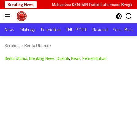
Langsung
Mahasiswa KKN IAIN Datuk Laksemana Bengkalis Sosialisasikan Pembuata
Breaking News
ke
konten
News
Olahraga
Pendidikan
TNI – POLRI
Nasional
Seni – Buday
Beranda
Berita Utama
Berita Utama
,
Breaking News
,
Daerah
,
News
,
Pemerintahan