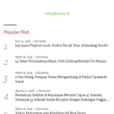
Organik Cair dan NPK Cair di
Jagung Manis
Desa Kedabu Rapat
Selengkapnya
Popular Post
1
Juni 22, 2026
2 Komentar
Jojo Juara Polytron 2026: Ambisi Pecah Telur di Kandang Sendiri
2
Maret 16, 2019
1 Komentar
14 Tahun Terbunuhnya Munir, Polri Didesak Bentuk Tim Khusus
3
Maret 16, 2019
0 Komentar
2 Hari Hilang, Nelayan Tewas Mengambang di Pantai Cipalawah
Garut
4
Agustus 7, 2026
0 Komentar
Revitalisasi Sekolah di Kepulauan Meranti Capai 97 Sekolah,
Sebanyak 33 Sekolah Sudah Berjalan dengan Dukungan Anggaran
Rp18 Miliar
5
Maret 16, 2019
0 Komentar
Video: Kelemahan dan Kelebihan All New Terios