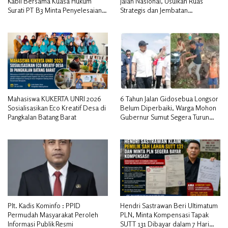
Kabil Bersama Kuasa Hukum
Jalan Nasional, Usulkan Ruas
Surati PT B3 Minta Penyelesaian
Strategis dan Jembatan
Pengosongan Lahan Utamakan
Penghubung ke Kementerian PU
Musyawarah
Mahasiswa KUKERTA UNRI 2026
6 Tahun Jalan Gidosebua Longsor
Sosialisasikan Eco Kreatif Desa di
Belum Diperbaiki, Warga Mohon
Pangkalan Batang Barat
Gubernur Sumut Segera Turun
Tinjau
Plt. Kadis Kominfo : PPID
Hendri Sastrawan Beri Ultimatum
Permudah Masyarakat Peroleh
PLN, Minta Kompensasi Tapak
Informasi Publik Resmi
SUTT 131 Dibayar dalam 7 Hari