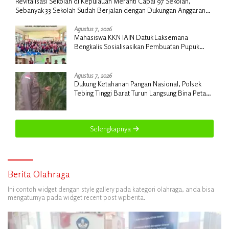
Revitalisasi Sekolah di Kepulauan Meranti Capai 97 Sekolah,
Sebanyak 33 Sekolah Sudah Berjalan dengan Dukungan Anggaran
Rp18 Miliar
Agustus 7, 2026
Mahasiswa KKN IAIN Datuk Laksemana
Bengkalis Sosialisasikan Pembuatan Pupuk
Organik Cair dan NPK Cair di Desa Kedabu
Rapat
Agustus 7, 2026
Dukung Ketahanan Pangan Nasional, Polsek
Tebing Tinggi Barat Turun Langsung Bina Petani
Jagung Manis
Selengkapnya
Berita Olahraga
Ini contoh widget dengan style gallery pada kategori olahraga, anda bisa
mengaturnya pada widget recent post wpberita.