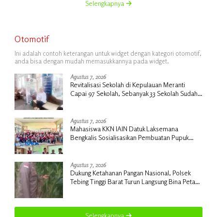
Selengkapnya
Otomotif
Ini adalah contoh keterangan untuk widget dengan kategori otomotif,
anda bisa dengan mudah memasukkannya pada widget.
Agustus 7, 2026
Revitalisasi Sekolah di Kepulauan Meranti
Capai 97 Sekolah, Sebanyak 33 Sekolah Sudah
Berjalan dengan Dukungan Anggaran Rp18
Miliar
Agustus 7, 2026
Mahasiswa KKN IAIN Datuk Laksemana
Bengkalis Sosialisasikan Pembuatan Pupuk
Organik Cair dan NPK Cair di Desa Kedabu
Rapat
Agustus 7, 2026
Dukung Ketahanan Pangan Nasional, Polsek
Tebing Tinggi Barat Turun Langsung Bina Petani
Jagung Manis
Selengkapnya