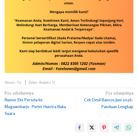
Penulis: Tls
Editor: Redaksi TL
Navigasi
Pos sebelumnya
Pos selanjutnya
Rumor Eks Persela ke
Cek Desil Bansos Juni 2026:
pos
Maguwoharjo: Pieter Huistra Buka
Panduan Lengkap
Suara