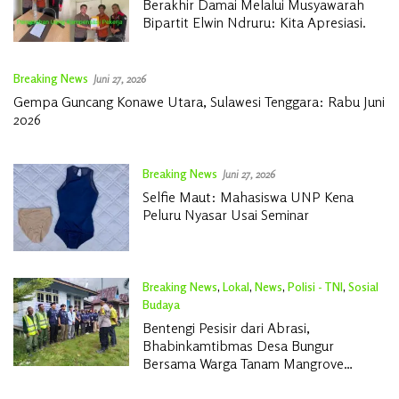
Berakhir Damai Melalui Musyawarah
Bipartit Elwin Ndruru: Kita Apresiasi.
Breaking News
Juni 27, 2026
Gempa Guncang Konawe Utara, Sulawesi Tenggara: Rabu Juni
2026
Breaking News
Juni 27, 2026
Selfie Maut: Mahasiswa UNP Kena
Peluru Nyasar Usai Seminar
Breaking News
,
Lokal
,
News
,
Polisi - TNI
,
Sosial
Budaya
Juni 27, 2026
Bentengi Pesisir dari Abrasi,
Bhabinkamtibmas Desa Bungur
Bersama Warga Tanam Mangrove
Sambut HUT Bhayangkara ke-80″