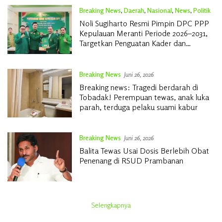
Breaking News
,
Daerah
,
Nasional
,
News
,
Politik
Juni 27, 2026
Noli Sugiharto Resmi Pimpin DPC PPP
Kepulauan Meranti Periode 2026–2031,
Targetkan Penguatan Kader dan
Penambahan Kursi DPRD
Breaking News
Juni 26, 2026
Breaking news: Tragedi berdarah di
Tobadak! Perempuan tewas, anak luka
parah, terduga pelaku suami kabur
Breaking News
Juni 26, 2026
Balita Tewas Usai Dosis Berlebih Obat
Penenang di RSUD Prambanan
Selengkapnya