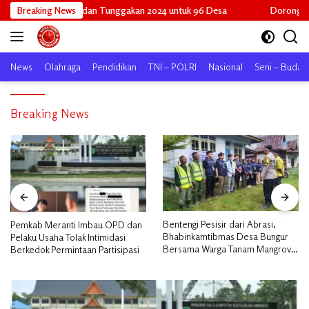
Langsung
D Mei 2026 dan Tunggakan 2024 untuk 96 Desa
Breaking News
Dorong Potensi Lok
ke
konten
News
Olahraga
Pendidikan
TNI – POLRI
Nasional
Seni – Buday
Breaking News
Bentengi Pesisir dari Abrasi,
Pemkab Meranti Imbau OPD dan
Bhabinkamtibmas Desa Bungur
Pelaku Usaha Tolak Intimidasi
Bersama Warga Tanam Mangrove
Berkedok Permintaan Partisipasi
Sambut HUT Bhayangkara ke-80″