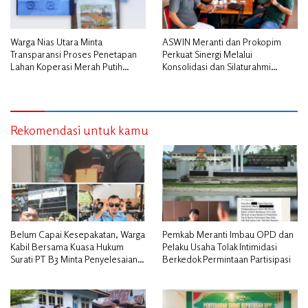
Warga Nias Utara Minta
ASWIN Meranti dan Prokopim
Transparansi Proses Penetapan
Perkuat Sinergi Melalui
Lahan Koperasi Merah Putih
Konsolidasi dan Silaturahmi
Diduga Tak Sesuai Aturan
Jurnalistik
Rekomendasi untuk kamu
Belum Capai Kesepakatan, Warga
Pemkab Meranti Imbau OPD dan
Kabil Bersama Kuasa Hukum
Pelaku Usaha Tolak Intimidasi
Surati PT B3 Minta Penyelesaian
Berkedok Permintaan Partisipasi
Pengosongan Lahan Utamakan
Musyawarah