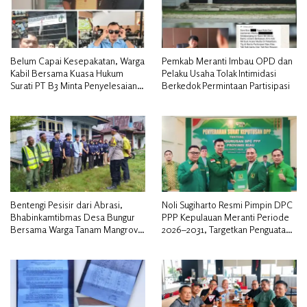
Belum Capai Kesepakatan, Warga
Pemkab Meranti Imbau OPD dan
Kabil Bersama Kuasa Hukum
Pelaku Usaha Tolak Intimidasi
Surati PT B3 Minta Penyelesaian
Berkedok Permintaan Partisipasi
Pengosongan Lahan Utamakan
Musyawarah
Bentengi Pesisir dari Abrasi,
Noli Sugiharto Resmi Pimpin DPC
Bhabinkamtibmas Desa Bungur
PPP Kepulauan Meranti Periode
Bersama Warga Tanam Mangrove
2026–2031, Targetkan Penguatan
Sambut HUT Bhayangkara ke-80″
Kader dan Penambahan Kursi
DPRD