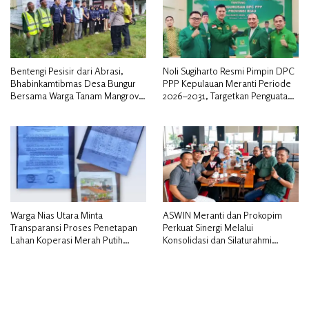
Bentengi Pesisir dari Abrasi,
Noli Sugiharto Resmi Pimpin DPC
Bhabinkamtibmas Desa Bungur
PPP Kepulauan Meranti Periode
Bersama Warga Tanam Mangrove
2026–2031, Targetkan Penguatan
Sambut HUT Bhayangkara ke-80″
Kader dan Penambahan Kursi
DPRD
Warga Nias Utara Minta
ASWIN Meranti dan Prokopim
Transparansi Proses Penetapan
Perkuat Sinergi Melalui
Lahan Koperasi Merah Putih
Konsolidasi dan Silaturahmi
Diduga Tak Sesuai Aturan
Jurnalistik