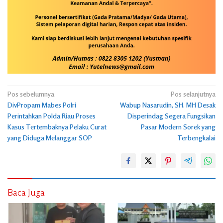
Navigasi
Pos sebelumnya
Pos selanjutnya
DivPropam Mabes Polri
Wabup Nasarudin, SH. MH Desak
pos
Perintahkan Polda Riau Proses
Disperindag Segera Fungsikan
Kasus Tertembaknya Pelaku Curat
Pasar Modern Sorek yang
yang Diduga Melanggar SOP
Terbengkalai
Baca Juga