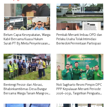
Belum Capai Kesepakatan, Warga
Pemkab Meranti Imbau OPD dan
Kabil Bersama Kuasa Hukum
Pelaku Usaha Tolak Intimidasi
Surati PT B3 Minta Penyelesaian
Berkedok Permintaan Partisipasi
Pengosongan Lahan Utamakan
Musyawarah
Bentengi Pesisir dari Abrasi,
Noli Sugiharto Resmi Pimpin DPC
Bhabinkamtibmas Desa Bungur
PPP Kepulauan Meranti Periode
Bersama Warga Tanam Mangrove
2026–2031, Targetkan Penguatan
Sambut HUT Bhayangkara ke-80″
Kader dan Penambahan Kursi
DPRD