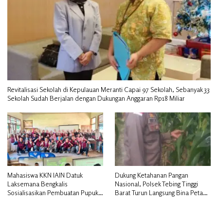
Revitalisasi Sekolah di Kepulauan Meranti Capai 97 Sekolah, Sebanyak 33
Sekolah Sudah Berjalan dengan Dukungan Anggaran Rp18 Miliar
Mahasiswa KKN IAIN Datuk
Dukung Ketahanan Pangan
Laksemana Bengkalis
Nasional, Polsek Tebing Tinggi
Sosialisasikan Pembuatan Pupuk
Barat Turun Langsung Bina Petani
Organik Cair dan NPK Cair di
Jagung Manis
Desa Kedabu Rapat