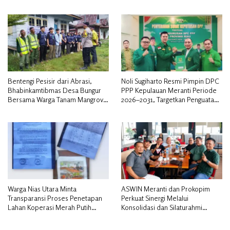
Pengosongan Lahan Utamakan
Musyawarah
Bentengi Pesisir dari Abrasi,
Noli Sugiharto Resmi Pimpin DPC
Bhabinkamtibmas Desa Bungur
PPP Kepulauan Meranti Periode
Bersama Warga Tanam Mangrove
2026–2031, Targetkan Penguatan
Sambut HUT Bhayangkara ke-80″
Kader dan Penambahan Kursi
DPRD
Warga Nias Utara Minta
ASWIN Meranti dan Prokopim
Transparansi Proses Penetapan
Perkuat Sinergi Melalui
Lahan Koperasi Merah Putih
Konsolidasi dan Silaturahmi
Diduga Tak Sesuai Aturan
Jurnalistik