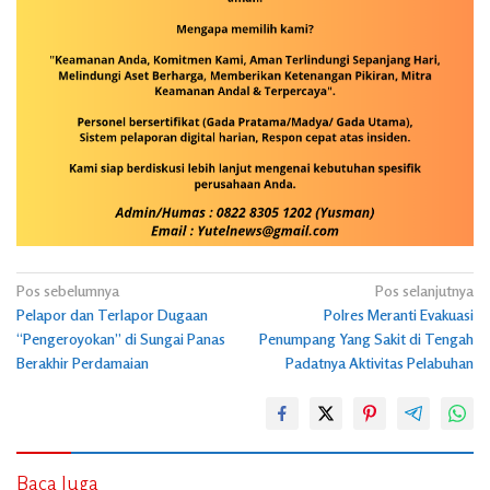
Navigasi
Pos sebelumnya
Pos selanjutnya
Pelapor dan Terlapor Dugaan
Polres Meranti Evakuasi
pos
“Pengeroyokan” di Sungai Panas
Penumpang Yang Sakit di Tengah
Berakhir Perdamaian
Padatnya Aktivitas Pelabuhan
Baca Juga