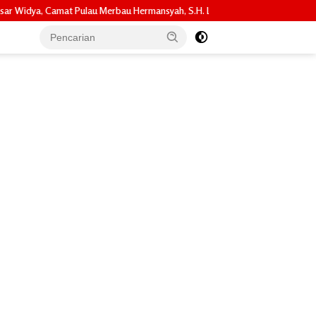
u Merbau Hermansyah, S.H. Lakukan Koordinasi Strategis Bersama Kadisper