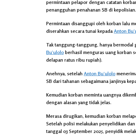
permintaan pelapor dengan catatan korba
penangguhan penahanan SB di kepolisian
Permintaan disanggupi oleh korban lalu m
diserahkan secara tunai kepada
Anton Bu’
Tak tanggung-tanggung, hanya bermodal g
Bu’ulolo
berhasil menguras uang korban se
delapan ratus ribu rupiah).
Anehnya, setelah
Anton Bu’ulolo
menerima
SB dari tahanan sebagaimana janjinya kep
Kemudian korban meminta uangnya dikem
dengan alasan yang tidak jelas.
Merasa dirugikan, kemudian korban melapor
Setelah polisi melakukan penyelidikan da
tanggal 03 September 2025, penyidik mel