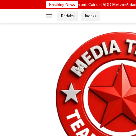
Langsung
anji Ditepati, BPKAD Meranti Cairkan ADD Mei 2026 dan Tunggakan 2024 unt
Breaking News
ke
Redaksi
Indeks
konten