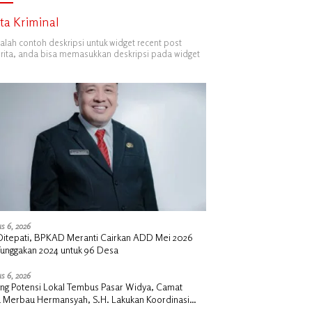
ita Kriminal
dalah contoh deskripsi untuk widget recent post
ita, anda bisa memasukkan deskripsi pada widget
s 6, 2026
i Ditepati, BPKAD Meranti Cairkan ADD Mei 2026
Tunggakan 2024 untuk 96 Desa
s 6, 2026
ng Potensi Lokal Tembus Pasar Widya, Camat
u Merbau Hermansyah, S.H. Lakukan Koordinasi
tegis Bersama Kadisperindag