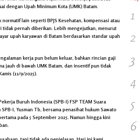
esuai dengan Upah Minimum Kota (UMK) Batam.
1
k normatif lain seperti BPJS Kesehatan, kompensasi atau
ji tidak pernah diberikan. Lebih mengejutkan, menurut
2
ayar upah karyawan di Batam berdasarkan standar upah
3
engalaman kerja pun belum keluar, bahkan rincian gaji
ima jauh di bawah UMK Batam, dan insentif pun tidak
Kamis (11/9/2025).
4
5
 Pekerja Buruh Indonesia (SPB-I) FSP TEAM Suara
 SPB-I, Yusman Tb, bersama penasihat hukum Sawato
t pertama pada 5 September 2025. Namun hingga kini
6
ban.
sahaan, tapi tidak ada penjelasan. Hari ini kami