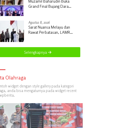
Muzamil Baharudin Buka
Grand Final Bujang Dara
Meranti 2026: Cetak Generasi
Unggul untuk ‘Sagu Meranti
Mendunia’
Agustus 8, 2026
Sarat Nuansa Melayu dan
Rawat Perbatasan, LAMR
Kepulauan Meranti Apresiasi
Ekspedisi Merah Putih Presisi
Polda Riau
Selengkapnya
ita Olahraga
ontoh widget dengan style gallery pada kategori
aga, anda bisa mengaturnya pada widget recent
wpberita.