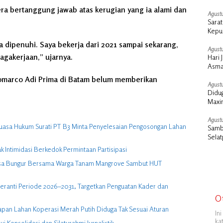
Mera
ra bertanggung jawab atas kerugian yang ia alami dan
Agustu
Sara
Kepul
Presi
a dipenuhi. Saya bekerja dari 2021 sampai sekarang,
Agustu
nagakerjaan,” ujarnya.
Hari 
Asma
Pemb
ndomarco Adi Prima di Batam belum memberikan
Agustu
Didug
Maxi
Agustu
uasa Hukum Surati PT B3 Minta Penyelesaian Pengosongan Lahan
Samb
Selat
dan 
Intimidasi Berkedok Permintaan Partisipasi
Desa Bungur Bersama Warga Tanam Mangrove Sambut HUT
eranti Periode 2026–2031, Targetkan Penguatan Kader dan
O
apan Lahan Koperasi Merah Putih Diduga Tak Sesuai Aturan
In
ka
 Konsolidasi dan Silaturahmi Jurnalistik