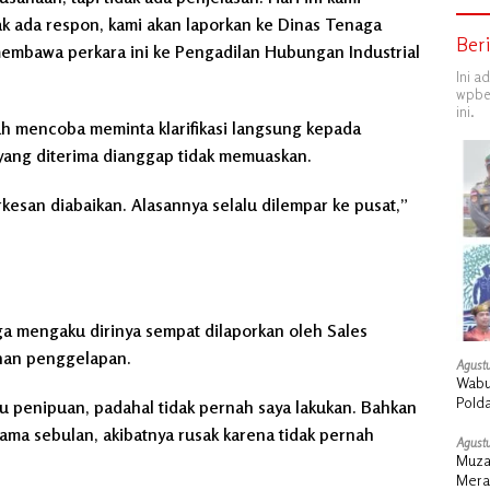
idak ada respon, kami akan laporkan ke Dinas Tenaga
Ber
embawa perkara ini ke Pengadilan Hubungan Industrial
Ini a
wpber
ini.
 mencoba meminta klarifikasi langsung kepada
ang diterima dianggap tidak memuaskan.
rkesan diabaikan. Alasannya selalu dilempar ke pusat,”
uga mengaku dirinya sempat dilaporkan oleh Sales
han penggelapan.
Agustu
Wabu
Pold
 penipuan, padahal tidak pernah saya lakukan. Bahkan
ama sebulan, akibatnya rusak karena tidak pernah
Agustu
Muza
Meran