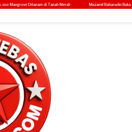
anah Merah
Muzamil Baharudin Buka Grand Final Bujang Dara Merant