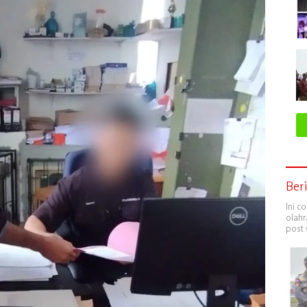
Ber
Ini c
olahr
post 