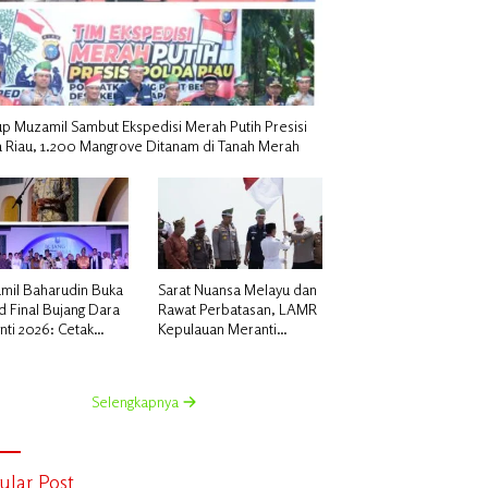
p Muzamil Sambut Ekspedisi Merah Putih Presisi
a Riau, 1.200 Mangrove Ditanam di Tanah Merah
mil Baharudin Buka
Sarat Nuansa Melayu dan
 Final Bujang Dara
Rawat Perbatasan, LAMR
nti 2026: Cetak
Kepulauan Meranti
rasi Unggul untuk
Apresiasi Ekspedisi
u Meranti Mendunia’
Merah Putih Presisi Polda
Riau
Selengkapnya
ular Post