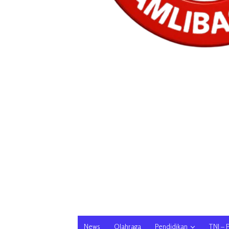
News
Olahraga
Pendidikan
TNI – 