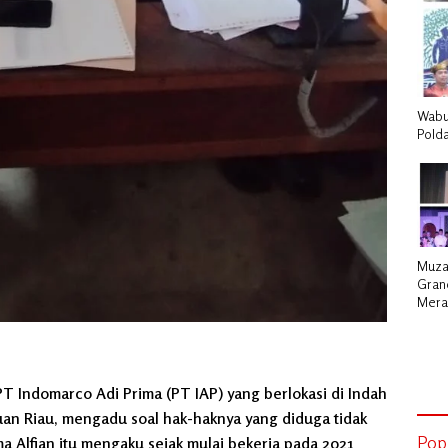
Wabu
Pold
Muza
Grand
Mera
Gene
‘Sag
T Indomarco Adi Prima (PT IAP) yang berlokasi di Indah
auan Riau, mengadu soal hak-haknya yang diduga tidak
Pop
a Alfian itu mengaku sejak mulai bekerja pada 2021