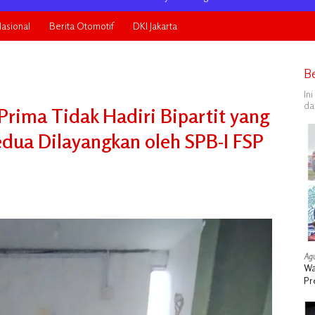
asional
Berita Otomotif
DKI Jakarta
B
In
da
Prima Tidak Hadiri Bipartit yang
dua Dilayangkan oleh SPB-I FSP
Agu
Wa
Pr
Ta