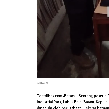
Oplus_0
Teamlibas.com /Batam – Seorang pekerja P
Industrial Park, Lubuk Baja, Batam, Kepul
dipenuhi oleh perusahaan. Pekerja bernam