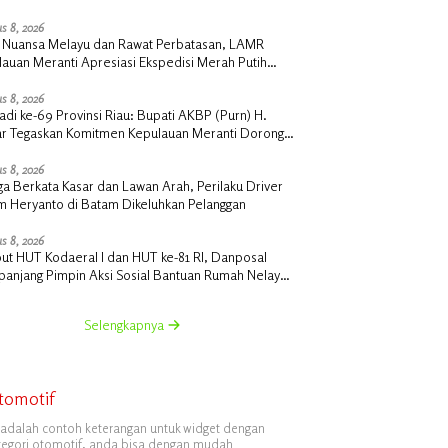
nti Mendunia’
s 8, 2026
t Nuansa Melayu dan Rawat Perbatasan, LAMR
auan Meranti Apresiasi Ekspedisi Merah Putih
si Polda Riau
s 8, 2026
Jadi ke-69 Provinsi Riau: Bupati AKBP (Purn) H.
r Tegaskan Komitmen Kepulauan Meranti Dorong
angunan Daerah yang Gemilang
s 8, 2026
a Berkata Kasar dan Lawan Arah, Perilaku Driver
m Heryanto di Batam Dikeluhkan Pelanggan
s 8, 2026
ut HUT Kodaeral I dan HUT ke-81 RI, Danposal
panjang Pimpin Aksi Sosial Bantuan Rumah Nelayan
Pembagian Bendera di Kepulauan Meranti
Selengkapnya
tomotif
i adalah contoh keterangan untuk widget dengan
tegori otomotif, anda bisa dengan mudah