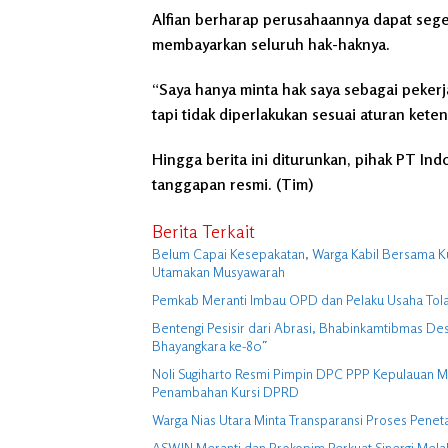
Alfian berharap perusahaannya dapat sege
membayarkan seluruh hak-haknya.
“Saya hanya minta hak saya sebagai pekerj
tapi tidak diperlakukan sesuai aturan kete
Hingga berita ini diturunkan, pihak PT I
tanggapan resmi. (Tim)
Berita Terkait
Belum Capai Kesepakatan, Warga Kabil Bersama K
Utamakan Musyawarah
Pemkab Meranti Imbau OPD dan Pelaku Usaha Tolak 
Bentengi Pesisir dari Abrasi, Bhabinkamtibmas 
Bhayangkara ke-80″
Noli Sugiharto Resmi Pimpin DPC PPP Kepulauan M
Penambahan Kursi DPRD
Warga Nias Utara Minta Transparansi Proses Penet
ASWIN Meranti dan Prokopim Perkuat Sinergi Melalui