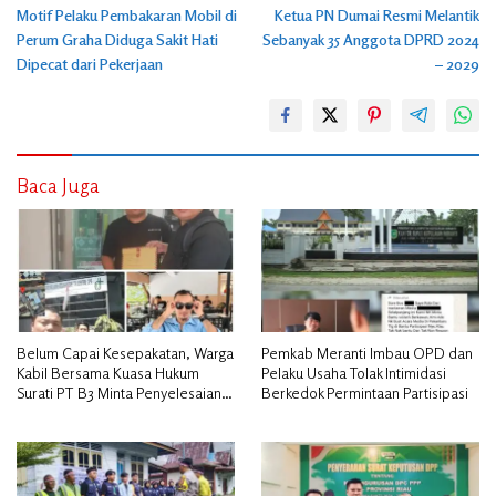
Motif Pelaku Pembakaran Mobil di
Ketua PN Dumai Resmi Melantik
pos
Perum Graha Diduga Sakit Hati
Sebanyak 35 Anggota DPRD 2024
Dipecat dari Pekerjaan
– 2029
Baca Juga
Belum Capai Kesepakatan, Warga
Pemkab Meranti Imbau OPD dan
Kabil Bersama Kuasa Hukum
Pelaku Usaha Tolak Intimidasi
Surati PT B3 Minta Penyelesaian
Berkedok Permintaan Partisipasi
Pengosongan Lahan Utamakan
Musyawarah