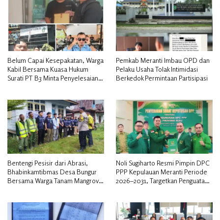
Belum Capai Kesepakatan, Warga
Pemkab Meranti Imbau OPD dan
Kabil Bersama Kuasa Hukum
Pelaku Usaha Tolak Intimidasi
Surati PT B3 Minta Penyelesaian
Berkedok Permintaan Partisipasi
Pengosongan Lahan Utamakan
Musyawarah
Bentengi Pesisir dari Abrasi,
Noli Sugiharto Resmi Pimpin DPC
Bhabinkamtibmas Desa Bungur
PPP Kepulauan Meranti Periode
Bersama Warga Tanam Mangrove
2026–2031, Targetkan Penguatan
Sambut HUT Bhayangkara ke-80″
Kader dan Penambahan Kursi
DPRD