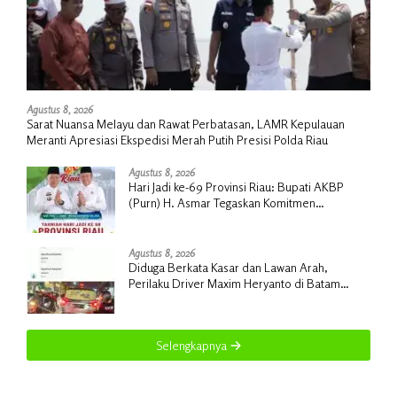
Agustus 8, 2026
Sarat Nuansa Melayu dan Rawat Perbatasan, LAMR Kepulauan
Meranti Apresiasi Ekspedisi Merah Putih Presisi Polda Riau
Agustus 8, 2026
Hari Jadi ke-69 Provinsi Riau: Bupati AKBP
(Purn) H. Asmar Tegaskan Komitmen
Kepulauan Meranti Dorong Pembangunan
Daerah yang Gemilang
Agustus 8, 2026
Diduga Berkata Kasar dan Lawan Arah,
Perilaku Driver Maxim Heryanto di Batam
Dikeluhkan Pelanggan
Selengkapnya