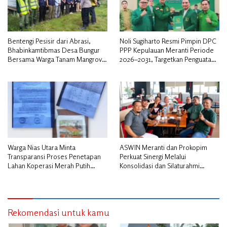
Bentengi Pesisir dari Abrasi,
Noli Sugiharto Resmi Pimpin DPC
Bhabinkamtibmas Desa Bungur
PPP Kepulauan Meranti Periode
Bersama Warga Tanam Mangrove
2026–2031, Targetkan Penguatan
Sambut HUT Bhayangkara ke-80″
Kader dan Penambahan Kursi
DPRD
Warga Nias Utara Minta
ASWIN Meranti dan Prokopim
Transparansi Proses Penetapan
Perkuat Sinergi Melalui
Lahan Koperasi Merah Putih
Konsolidasi dan Silaturahmi
Diduga Tak Sesuai Aturan
Jurnalistik
Rekomendasi untuk kamu