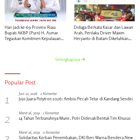
Hari Jadi ke-69 Provinsi Riau:
Diduga Berkata Kasar dan Lawan
Bupati AKBP (Purn) H. Asmar
Arah, Perilaku Driver Maxim
Tegaskan Komitmen Kepulauan
Heryanto di Batam Dikeluhkan
Meranti Dorong Pembangunan
Pelanggan
Daerah yang Gemilang
Selengkapnya
Popular Post
1
Juni 22, 2026
2 Komentar
Jojo Juara Polytron 2026: Ambisi Pecah Telur di Kandang Sendiri
2
Maret 16, 2019
1 Komentar
14 Tahun Terbunuhnya Munir, Polri Didesak Bentuk Tim Khusus
3
Maret 16, 2019
0 Komentar
Solidaritas Korban Penembakan, DKI Beri Warna Bendera New