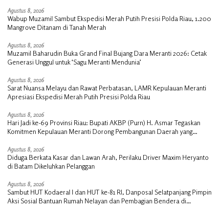
Agustus 8, 2026
Wabup Muzamil Sambut Ekspedisi Merah Putih Presisi Polda Riau, 1.200
Mangrove Ditanam di Tanah Merah
Agustus 8, 2026
Muzamil Baharudin Buka Grand Final Bujang Dara Meranti 2026: Cetak
Generasi Unggul untuk ‘Sagu Meranti Mendunia’
Agustus 8, 2026
Sarat Nuansa Melayu dan Rawat Perbatasan, LAMR Kepulauan Meranti
Apresiasi Ekspedisi Merah Putih Presisi Polda Riau
Agustus 8, 2026
Hari Jadi ke-69 Provinsi Riau: Bupati AKBP (Purn) H. Asmar Tegaskan
Komitmen Kepulauan Meranti Dorong Pembangunan Daerah yang
Gemilang
Agustus 8, 2026
Diduga Berkata Kasar dan Lawan Arah, Perilaku Driver Maxim Heryanto
di Batam Dikeluhkan Pelanggan
Agustus 8, 2026
Sambut HUT Kodaeral I dan HUT ke-81 RI, Danposal Selatpanjang Pimpin
Aksi Sosial Bantuan Rumah Nelayan dan Pembagian Bendera di
Kepulauan Meranti