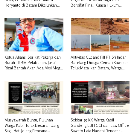
Heryanto di Batam Dikeluhkan
Bersifat Final, Kuasa Hukum
Pelanggan
Warga Nilai Tak Manusiawi dan
Siap Tempuh Jalur RDP
Ketua Aliansi Serikat Pekerja dan
Aktivitas Cut and Fill PT Sri Indah
Buruh TKBM Pelabuhan, Jusuf
Barelang Diduga Cemari Kawasan
Rizal Bantah Akan Ada Aksi Mogol
Teluk Mata Ikan Batam, Warga
Nasional
Desak Pemerintah Pusat dan APH
Turun Tangan
Musyawarah Buntu, Puluhan
Sekitar 59 KK Warga Kabil
Warga Kabil Tolak Besaran Uang
Gandeng LBH CCI dan Law Office
Sagu Hati Jelang Rencana
Sawato Laia Hadapi Rencana