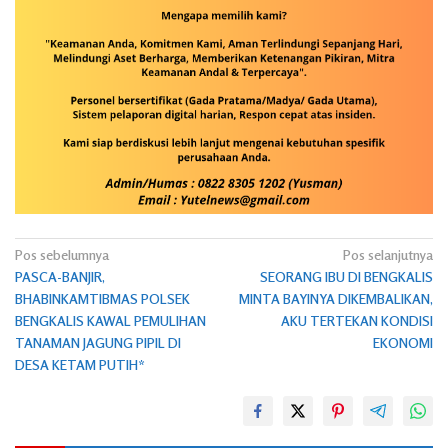
Navigasi
Pos sebelumnya
Pos selanjutnya
PASCA-BANJIR,
SEORANG IBU DI BENGKALIS
pos
BHABINKAMTIBMAS POLSEK
MINTA BAYINYA DIKEMBALIKAN,
BENGKALIS KAWAL PEMULIHAN
AKU TERTEKAN KONDISI
TANAMAN JAGUNG PIPIL DI
EKONOMI
DESA KETAM PUTIH*