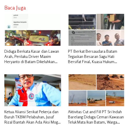
Baca Juga
Diduga Berkata Kasar dan Lawan
PT Berkat Bersaudara Batam
Arah, Perilaku Driver Maxim
Tegaskan Besaran Sagu Hati
Heryanto di Batam Dikeluhkan
Bersifat Final, Kuasa Hukum
Pelanggan
Warga Nilai Tak Manusiawi dan
Siap Tempuh Jalur RDP
Ketua Aliansi Serikat Pekerja dan
Aktivitas Cut and Fill PT Sri Indah
Buruh TKBM Pelabuhan, Jusuf
Barelang Diduga Cemari Kawasan
Rizal Bantah Akan Ada Aksi Mogol
Teluk Mata Ikan Batam, Warga
Nasional
Desak Pemerintah Pusat dan APH