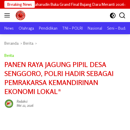
Langsung
arudin Buka Grand Final Bujang Dara Meranti 2026: Cetak Generasi Unggul u
Breaking News
ke
konten
News
Olahraga
Pendidikan
TNI – POLRI
Nasional
Seni – Buday
Beranda
Berita
Berita
PANEN RAYA JAGUNG PIPIL DESA
SENGGORO, POLRI HADIR SEBAGAI
PEMRAKARSA KEMANDIRINAN
EKONOMI LOKAL*
Redaksi
Mei 22, 2026