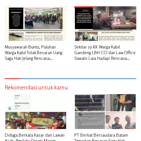
Turun Tangan
Musyawarah Buntu, Puluhan
Sekitar 59 KK Warga Kabil
Warga Kabil Tolak Besaran Uang
Gandeng LBH CCI dan Law Office
Sagu Hati Jelang Rencana
Sawato Laia Hadapi Rencana
Penggusuran
Penggusuran, Minta Perlindungan
Hukum
Rekomendasi untuk kamu
Diduga Berkata Kasar dan Lawan
PT Berkat Bersaudara Batam
Arah, Perilaku Driver Maxim
Tegaskan Besaran Sagu Hati