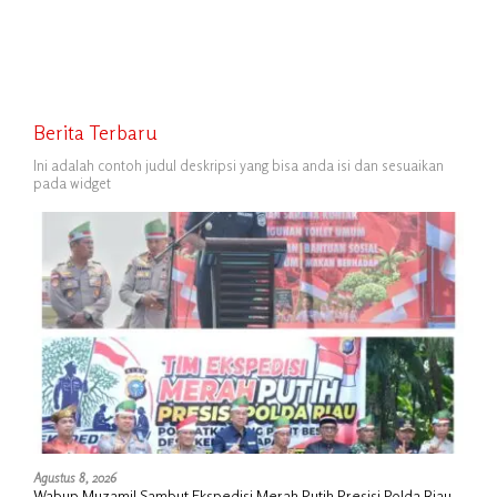
Penggusuran
Penggusuran, Minta Perlindungan
Hukum
Berita Terbaru
Ini adalah contoh judul deskripsi yang bisa anda isi dan sesuaikan
pada widget
Agustus 8, 2026
Wabup Muzamil Sambut Ekspedisi Merah Putih Presisi Polda Riau,